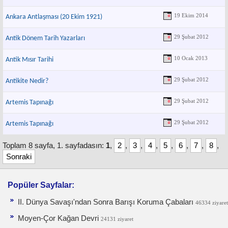
19 Ekim 2014
Ankara Antlaşması (20 Ekim 1921)
29 Şubat 2012
Antik Dönem Tarih Yazarları
10 Ocak 2013
Antik Mısır Tarihi
29 Şubat 2012
Antikite Nedir?
29 Şubat 2012
Artemis Tapınağı
29 Şubat 2012
Artemis Tapınağı
Toplam 8 sayfa, 1. sayfadasın:
1
,
2
,
3
,
4
,
5
,
6
,
7
,
8
,
Sonraki
Popüler Sayfalar:
II. Dünya Savaşı'ndan Sonra Barışı Koruma Ça­baları
46334 ziyaret
Moyen-Çor Kağan Devri
24131 ziyaret