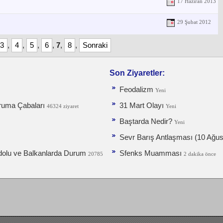
17 Haziran 2013
29 Şubat 2012
3
,
4
,
5
,
6
,
7
,
8
,
Sonraki
Son Ziyaretler:
Feodalizm
Yeni
ruma Ça­baları
31 Mart Olayı
46324 ziyaret
Yeni
Baştarda Nedir?
Yeni
Sevr Barış Antlaşması (10 Ağus
dolu ve Balkanlarda Durum
Sfenks Muamması
20785
2 dakika önce