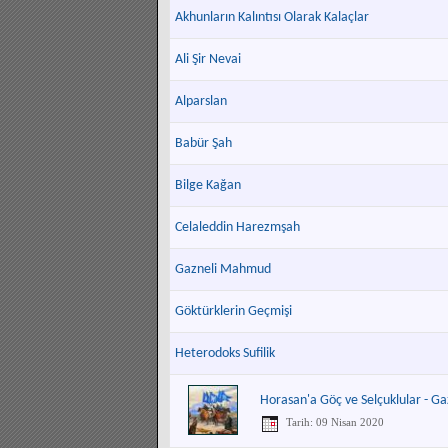
Akhunların Kalıntısı Olarak Kalaçlar
Ali Şir Nevai
Alparslan
Babür Şah
Bilge Kağan
Celaleddin Harezmşah
Gazneli Mahmud
Göktürklerin Geçmişi
Heterodoks Sufilik
Horasan'a Göç ve Selçuklular - Ga
Tarih: 09 Nisan 2020