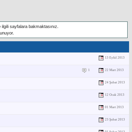
 ilgili sayfalara bakmaktasınız.
lunuyor.
13 Eylül 2013
1
22 Mart 2013
24 Şubat 2013
12 Ocak 2013
01 Mart 2013
23 Şubat 2013
01 Şubat 2013