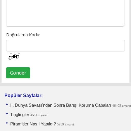
Doğrulama Kodu:
Gönder
Popüler Sayfalar:
II. Dünya Savaşı'ndan Sonra Barışı Koruma Ça­baları
46405 ziyaret
Tinglingler
4554 ziyaret
Piramitler Nasıl Yapıldı?
5959 ziyaret