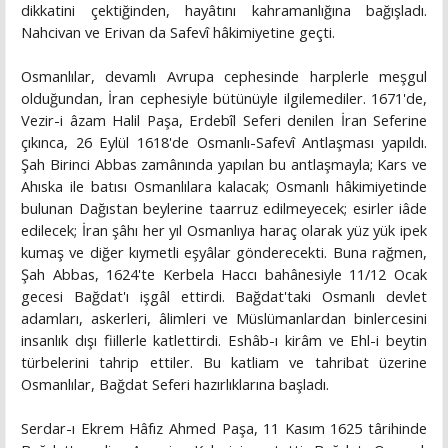
dikkatini çektiğinden, hayâtını kahramanlığına bağışladı.
Nahcivan ve Erivan da Safevî hâkimiyetine geçti.
Osmanlılar, devamlı Avrupa cephesinde harplerle meşgul
olduğundan, İran cephesiyle bütünüyle ilgilemediler. 1671'de,
Vezir-i âzam Halil Paşa, Erdebîl Seferi denilen İran Seferine
çıkınca, 26 Eylül 1618'de Osmanlı-Safevî Antlaşması yapıldı.
Şah Birinci Abbas zamânında yapılan bu antlaşmayla; Kars ve
Ahıska ile batısı Osmanlılara kalacak; Osmanlı hâkimiyetinde
bulunan Dağıstan beylerine taarruz edilmeyecek; esirler iâde
edilecek; İran şâhı her yıl Osmanlıya haraç olarak yüz yük ipek
kumaş ve diğer kıymetli eşyâlar gönderecekti. Buna rağmen,
Şah Abbas, 1624'te Kerbela Haccı bahânesiyle 11/12 Ocak
gecesi Bağdat'ı işgâl ettirdi. Bağdat'taki Osmanlı devlet
adamları, askerleri, âlimleri ve Müslümanlardan binlercesini
insanlık dışı fiillerle katlettirdi. Eshâb-ı kirâm ve Ehl-i beytin
türbelerini tahrip ettiler. Bu katliam ve tahribat üzerine
Osmanlılar, Bağdat Seferi hazırlıklarına başladı.
Serdar-ı Ekrem Hâfız Ahmed Paşa, 11 Kasım 1625 târihinde