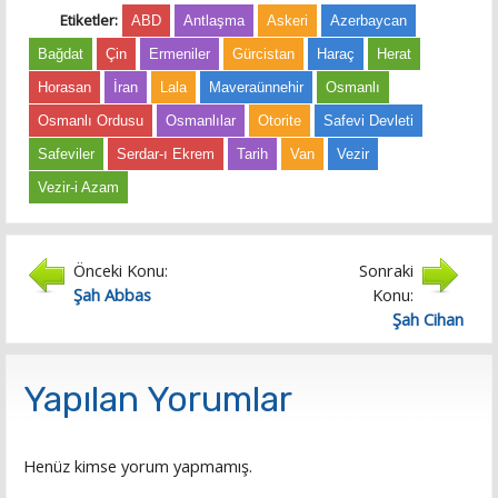
Etiketler:
ABD
Antlaşma
Askeri
Azerbaycan
Bağdat
Çin
Ermeniler
Gürcistan
Haraç
Herat
Horasan
İran
Lala
Maveraünnehir
Osmanlı
Osmanlı Ordusu
Osmanlılar
Otorite
Safevi Devleti
Safeviler
Serdar-ı Ekrem
Tarih
Van
Vezir
Vezir-i Azam
Önceki Konu:
Sonraki
Şah Abbas
Konu:
Şah Cihan
Yapılan Yorumlar
Henüz kimse yorum yapmamış.