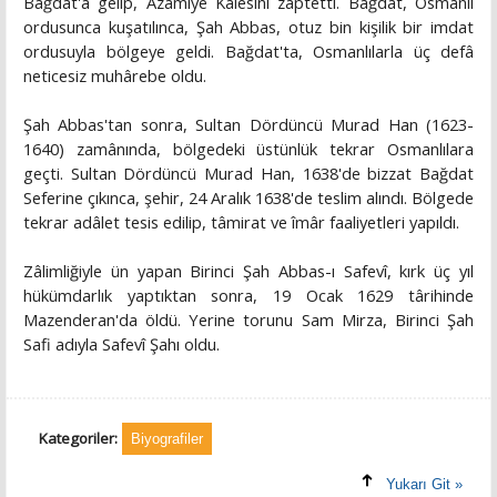
Bağdat'a gelip, Azamiye Kalesini zaptetti. Bağdat, Osmanlı
ordusunca kuşatılınca, Şah Abbas, otuz bin kişilik bir imdat
ordusuyla bölgeye geldi. Bağdat'ta, Osmanlılarla üç defâ
neticesiz muhârebe oldu.
Şah Abbas'tan sonra, Sultan Dördüncü Murad Han (1623-
1640) zamânında, bölgedeki üstünlük tekrar Osmanlılara
geçti. Sultan Dördüncü Murad Han, 1638'de bizzat Bağdat
Seferine çıkınca, şehir, 24 Aralık 1638'de teslim alındı. Bölgede
tekrar adâlet tesis edilip, tâmirat ve îmâr faaliyetleri yapıldı.
Zâlimliğiyle ün yapan Birinci Şah Abbas-ı Safevî, kırk üç yıl
hükümdarlık yaptıktan sonra, 19 Ocak 1629 târihinde
Mazenderan'da öldü. Yerine torunu Sam Mirza, Birinci Şah
Safi adıyla Safevî Şahı oldu.
Kategoriler:
Biyografiler
Yukarı Git »