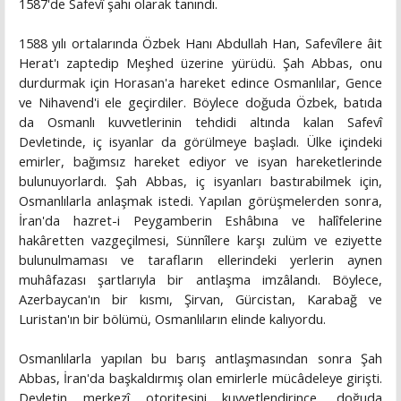
1587'de Safevî şahı olarak tanındı.
1588 yılı ortalarında Özbek Hanı Abdullah Han, Safevîlere âit
Herat'ı zaptedip Meşhed üzerine yürüdü. Şah Abbas, onu
durdurmak için Horasan'a hareket edince Osmanlılar, Gence
ve Nihavend'i ele geçirdiler. Böylece doğuda Özbek, batıda
da Osmanlı kuvvetlerinin tehdidi altında kalan Safevî
Devletinde, iç isyanlar da görülmeye başladı. Ülke içindeki
emirler, bağımsız hareket ediyor ve isyan hareketlerinde
bulunuyorlardı. Şah Abbas, iç isyanları bastırabilmek için,
Osmanlılarla anlaşmak istedi. Yapılan görüşmelerden sonra,
İran'da hazret-i Peygamberin Eshâbına ve halîfelerine
hakâretten vazgeçilmesi, Sünnîlere karşı zulüm ve eziyette
bulunulmaması ve tarafların ellerindeki yerlerin aynen
muhâfazası şartlarıyla bir antlaşma imzâlandı. Böylece,
Azerbaycan'ın bir kısmı, Şirvan, Gürcistan, Karabağ ve
Luristan'ın bir bölümü, Osmanlıların elinde kalıyordu.
Osmanlılarla yapılan bu barış antlaşmasından sonra Şah
Abbas, İran'da başkaldırmış olan emirlerle mücâdeleye girişti.
Devletin merkezî otoritesini kuvvetlendirince, doğuda