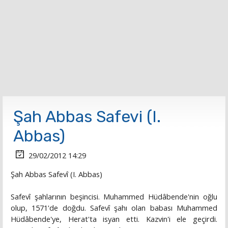
Şah Abbas Safevi (I.
Abbas)
29/02/2012 14:29
Şah Abbas Safevî (I. Abbas)
Safevî şahlarının beşincisi. Muhammed Hüdâbende'nin oğlu
olup, 1571'de doğdu. Safevî şahı olan babası Muhammed
Hüdâbende'ye, Herat'ta isyan etti. Kazvin'i ele geçirdi.