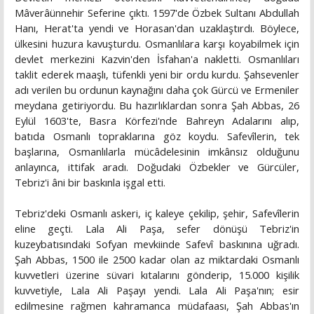
Mâverâünnehir Seferine çıktı. 1597'de Özbek Sultanı Abdullah
Hanı, Herat'ta yendi ve Horasan'dan uzaklaştırdı. Böylece,
ülkesini huzura kavuşturdu. Osmanlılara karşı koyabilmek için
devlet merkezini Kazvin'den İsfahan'a nakletti. Osmanlıları
taklit ederek maaşlı, tüfenkli yeni bir ordu kurdu. Şahsevenler
adı verilen bu ordunun kaynağını daha çok Gürcü ve Ermeniler
meydana getiriyordu. Bu hazırlıklardan sonra Şah Abbas, 26
Eylül 1603'te, Basra Körfezi'nde Bahreyn Adalarını alıp,
batıda Osmanlı topraklarına göz koydu. Safevîlerin, tek
başlarına, Osmanlılarla mücâdelesinin imkânsız olduğunu
anlayınca, ittifak aradı. Doğudaki Özbekler ve Gürcüler,
Tebriz'i âni bir baskınla işgal etti.
Tebriz'deki Osmanlı askeri, iç kaleye çekilip, şehir, Safevîlerin
eline geçti. Lala Ali Paşa, sefer dönüşü Tebriz'in
kuzeybatısındaki Sofyan mevkiinde Safevî baskınına uğradı.
Şah Abbas, 1500 ile 2500 kadar olan az miktardaki Osmanlı
kuvvetleri üzerine süvari kıtalarını gönderip, 15.000 kişilik
kuvvetiyle, Lala Ali Paşayı yendi. Lala Ali Paşa'nın; esir
edilmesine rağmen kahramanca müdafaası, Şah Abbas'ın