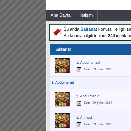
Ana Sayfa
İletişim
Şu anda
Saltanat
konusu ile ilgili 
Bu konuyla ilgili toplam
244
içerik b
Saltanat
1. Abdülhamid
Tarih: 29 Şubat 2012
1. Abdulhamit
1. Abdülmecid
Tarih: 29 Şubat 2012
1. Ahmed
Tarih: 29 Şubat 2012