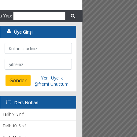
a Yap:
Üye Girişi
Yeni Üyelik
Gönder
Şifremi Unuttum
Ders Notları
Tarih 9. Sınıf
Tarih 10. Sınıf