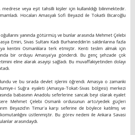
rese veya eşit tahsilli kişiler için kullanıldığı bilinmektedir.
amamladı. Hocaları Amasyalı Sofi Beyazid ile Tokatlı Bicaroğlu
e oğullarını yanında götürmüş ve bunlar arasında Mehmet Çelebi
ya Emiri, Sivas Sultanı Kadı Burhaneddin'in saldırılarına fazla
a kentini Osmanlılara terk etmiştir. Kenti teslim almak için
sında bir orduyu Amasya'ya gönderdi. Bu genç şehzade çok
timini eline alarak asayişi sağladı. Bu muvaffakiyetinden dolayı
tadı.
undu ve bu sırada devlet işlerini öğrendi. Amasya o zamanki
Rumiye-i Suğra eyaleti (Amasya-Tokat-Sivas bölgesi) merkezi
asında babasının Anadolu seferlerine sancak beyi olarak eyalet
k kere Mehmet Çelebi Osmanlı ordusunun artcı/yedek güçleri
ırım Beyazid'ın Timur'a karşı seferine de böylece katılmış ve
 komutanlığını üstlenmiştir. Bu görev nedeni ile Ankara Savasi
ulanlar arasındaydı.