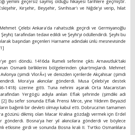
ı yemini geçersiz saymış olduğu hikayesi tarihlere geçmiştir.
kişehir, Kırşehir, Beyşehir, Sivrihisar'ı ve Niğde'yi verip, hilat
ehmet Çelebi Ankara'da rahatsızlık geçirdi ve Germiyanoğlu
Şeyhi) tarafından tedavi edildi ve Şeyhi'yi ödüllendirdi. Şeyhi bu
 olarak başından geçenleri Harname adındaki ünlü mesnevisinde
[1]
e geri döndü. 1416da Rumeli seferine çıktı. Arnavutluk'taki
an Osmanlı birliklerini bölgelerinden çıkartmışlardı. Mehmet
Avlonya (şimdi VlorÃ«) ve denizden içerilerde Akçahisar (şimdi
çlendirdi. Mora'ya akıncılar gönderdi. Musa Çelebi'ye destek
86-1418) üzerine gitti. Tuna nehrini aşarak Orta Macaristan
tarafından Yergögü adıyla anılan Eflak şehrinde (şimdiki adi
ı. [2] Bu sefer sonunda Eflak Prensi Mirce, yine Yıldırım Beyazid
ların bağımlı bir devleti olmayı kabul etti. Dobruca'nın tamamen
ara gözünü dikmiş olan Macar Kralına gözdağı vermek için Erdel
lar gönderdi. Bosna'ya her yıl akıncılara gönderdi ve böylece
lı etkisine girdi ve sonunda Bosna kralı II. Tvrtko Osmanlılara