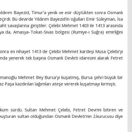
ldırım Bayezid, Timur'a yenik ve esir düştükten sonra Osmanlı
eçirdi. Bu devirde Yıldırım Bayezid'in oğulları Emir Süleyman, İsa
ht savaşlarına giriştiler. Çelebi Mehmet 1403 ile 1413 arasında
a da, Amasya-Tokat-Sivas bölgesi (Rumiye-i Suğra) emirliğini
 sonra en nihayet 1413 de Çelebi Mehmet kardeşi Musa Çelebi'yi
nda yenerek tek başına Osmanlı Devleti idaresini alarak Fetret
ramanoğlu Mehmet Bey Bursa'yı kuşatmış, Bursa şehri büyük bir
az Paşa kazdırılan lağımları ateşe vererek kuşatmayı kırmıştı.
küm sürdü. Sultan Mehmet Çelebi, Fetret Devrini bitiren ve
vuşturan sultan olduğundan Osmanlı Devleti'nin 2.kurucusu diye