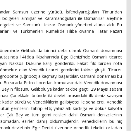
ndar Samsun üzerine yürüdü. İsfendiyaroğluları Timur'dan
bölgeleri almışlar ve Karamanoğulları ile Osmanlılar aleyhine
lgeleri ve Samsun'u tekrar Osmanlı yönetimi altına aldı. Bu
rlar'ı ve Türkmenleri Rumeli'de Filibe civarına Tatar Pazarı
döneminde Gelibolu'da birinci defa olarak Osmanlı donanması
utasında 1416da ilkbaharında Ege Denizi'nde Osmanlı ticaret
yan Naksos Dükü'ne karşı gönderildi. Fakat filo birden rota
önmekte olan Venedik ticaret gemilerini takibe girişti. Ticaret
egroponte (Eğriboz)'a kaçmayı başardılar. Osmanlı donaması bu
ı. Bu sırada Petro Loredan komutasındaki Venedik donanması
 Bey'in filosunu Gelibolu'ya kadar takibe geçti. 29 Mayis sabahı
sı Çanekkale önünde iki devlet arasındaki ilk deniz savaşını
 kadar sürdü ve Venediklilerin galibiyetei ile sona erdi. Venedik
n gemilerini tahrip etti; yalnız altı kadırga ve dokuz kalyota
ler Çalı Bey ve tüm gemi reisleri dahil Osmanlı denizcilerinin
madan, esirler dahil) öldürmüşlerdir. Venediklilerin bu hiç
manlı devletinin Ege Denizi üzerinde Venedik tekelini ortadan