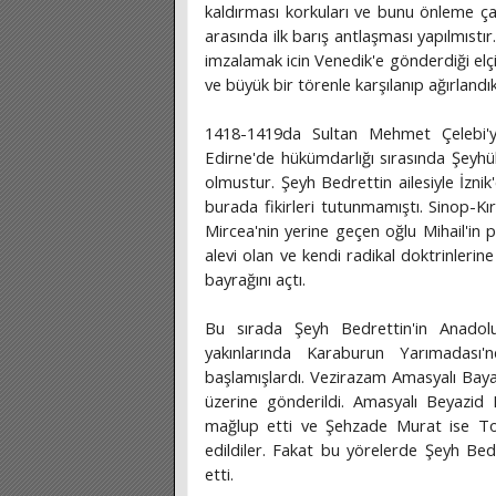
kaldırması korkuları ve bunu önleme ç
arasında ilk barış antlaşması yapılmıst
imzalamak icin Venedik'e gönderdiği elçi
ve büyük bir törenle karşılanıp ağırlandık
1418-1419da Sultan Mehmet Çelebi'y
Edirne'de hükümdarlığı sırasında Şeyhül
olmustur. Şeyh Bedrettin ailesiyle İzn
burada fikirleri tutunmamıştı. Sinop-Kı
Mircea'nin yerine geçen oğlu Mihail'in 
alevi olan ve kendi radikal doktrinlerin
bayrağını açtı.
Bu sırada Şeyh Bedrettin'in Anadolu
yakınlarında Karaburun Yarımadası
başlamışlardı. Vezirazam Amasyalı Bay
üzerine gönderildi. Amasyalı Beyazid
mağlup etti ve Şehzade Murat ise Torl
edildiler. Fakat bu yörelerde Şeyh Bed
etti.