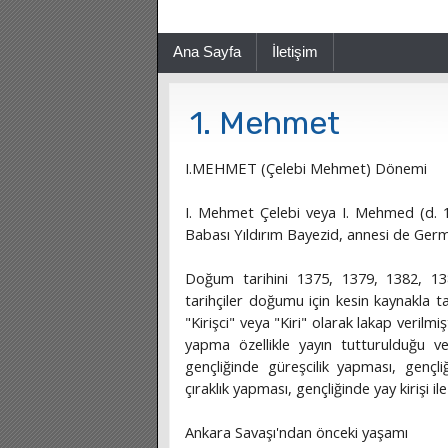
Ana Sayfa
İletişim
1. Mehmet
I.MEHMET (Çelebi Mehmet) Dönemi
I. Mehmet Çelebi veya I. Mehmed (d. 13
Babası Yıldırım Bayezid, annesi de Ger
Doğum tarihini 1375, 1379, 1382, 1
tarihçiler doğumu için kesin kaynakla t
"Kirişci" veya "Kiri" olarak lakap verilmi
yapma özellikle yayın tutturulduğu ve
gençliğinde güreşcilik yapması, gençl
çıraklık yapması, gençliğinde yay kirişi i
Ankara Savaşı'ndan önceki yaşamı