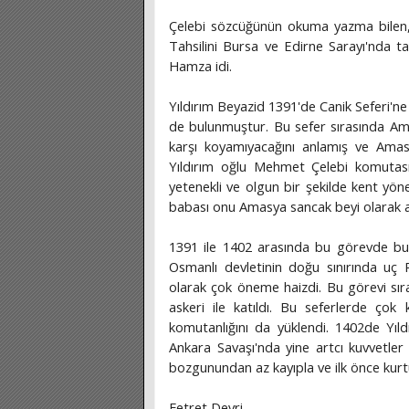
Çelebi sözcüğünün okuma yazma bilen, med
Tahsilini Bursa ve Edirne Sarayı'nda t
Hamza idi.
Yıldırım Beyazid 1391'de Canik Seferi'n
de bulunmuştur. Bu sefer sırasında Amas
karşı koyamıyacağını anlamış ve Amasy
Yıldırım oğlu Mehmet Çelebi komuta
yetenekli ve olgun bir şekilde kent yöne
babası onu Amasya sancak beyi olarak a
1391 ile 1402 arasında bu görevde bul
Osmanlı devletinin doğu sınırında uç 
olarak çok öneme haizdi. Bu görevi sır
askeri ile katıldı. Bu seferlerde ço
komutanlığını da yüklendi. 1402de Yıld
Ankara Savaşı'nda yine artcı kuvvetler
bozgunundan az kayıpla ve ilk önce kurt
Fetret Devri