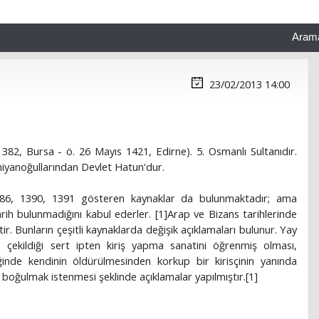
Aram
23/02/2013 14:00
82, Bursa - ö. 26 Mayıs 1421, Edirne). 5. Osmanlı Sultanıdır.
miyanoğullarından Devlet Hatun'dur.
386, 1390, 1391 gösteren kaynaklar da bulunmaktadır; ama
arih bulunmadığını kabul ederler. [1]Arap ve Bizans tarihlerinde
ştir. Bunların çeşitli kaynaklarda değişik açıklamaları bulunur. Yay
 çekildiği sert ipten kiriş yapma sanatini öğrenmiş olması,
iğinde kendinin öldürülmesinden korkup bir kirisçinin yanında
le boğulmak istenmesi şeklinde açıklamalar yapılmıştır.[1]