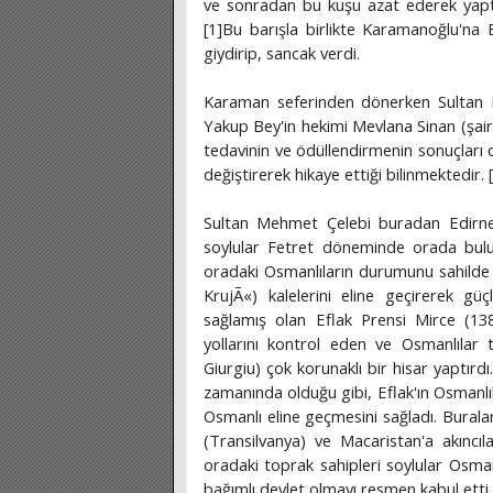
ve sonradan bu kuşu azat ederek yaptığ
[1]Bu barışla birlikte Karamanoğlu'na Es
giydirip, sancak verdi.
Karaman seferinden dönerken Sultan M
Yakup Bey'in hekimi Mevlana Sinan (şair 
tedavinin ve ödüllendirmenin sonuçları
değiştirerek hikaye ettiği bilinmektedir. 
Sultan Mehmet Çelebi buradan Edirne'y
soylular Fetret döneminde orada bulun
oradaki Osmanlıların durumunu sahilde 
KrujÃ«) kalelerini eline geçirerek gü
sağlamış olan Eflak Prensi Mirce (13
yollarını kontrol eden ve Osmanlılar 
Giurgiu) çok korunaklı bir hisar yaptırd
zamanında olduğu gibi, Eflak'ın Osmanlı
Osmanlı eline geçmesini sağladı. Bural
(Transilvanya) ve Macaristan'a akıncı
oradaki toprak sahipleri soylular Osman
bağımlı devlet olmayı resmen kabul etti.