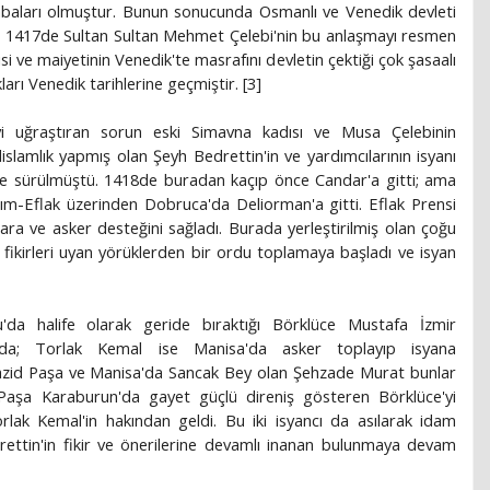
abaları olmuştur. Bunun sonucunda Osmanlı ve Venedik devleti
ır. 1417de Sultan Sultan Mehmet Çelebi'nin bu anlaşmayı resmen
si ve maiyetinin Venedik'te masrafını devletin çektiği çok şasaalı
ları Venedik tarihlerine geçmiştir. [3]
i uğraştıran sorun eski Simavna kadısı ve Musa Çelebinin
islamlık yapmış olan Şeyh Bedrettin'in ve yardımcılarının isyanı
ik'e sürülmüştü. 1418de buradan kaçıp önce Candar'a gitti; ama
rım-Eflak üzerinden Dobruca'da Deliorman'a gitti. Eflak Prensi
para ve asker desteğini sağladı. Burada yerleştirilmiş olan çoğu
e fikirleri uyan yörüklerden bir ordu toplamaya başladı ve isyan
'da halife olarak geride bıraktığı Börklüce Mustafa İzmir
'nda; Torlak Kemal ise Manisa'da asker toplayıp isyana
azid Paşa ve Manisa'da Sancak Bey olan Şehzade Murat bunlar
 Paşa Karaburun'da gayet güçlü direniş gösteren Börklüce'yi
ak Kemal'in hakından geldi. Bu iki isyancı da asılarak idam
rettin'in fikir ve önerilerine devamlı inanan bulunmaya devam