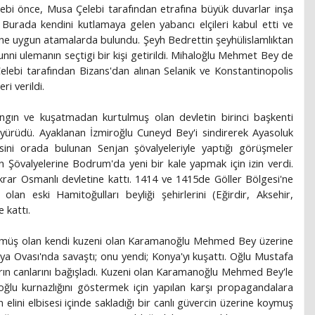
bi önce, Musa Çelebi tarafından etrafına büyük duvarlar inşa
ı. Burada kendini kutlamaya gelen yabancı elçileri kabul etti ve
ne uygun atamalarda bulundu. Şeyh Bedrettin şeyhülislamlıktan
 Sunni ulemanın seçtigi bir kişi getirildi. Mihaloğlu Mehmet Bey de
lebi tarafından Bizans'dan alınan Selanik ve Konstantinopolis
ri verildi.
ngın ve kuşatmadan kurtulmuş olan devletin birinci başkenti
 yürüdü. Ayaklanan İzmiroğlu Cuneyd Bey'i sindirerek Ayasoluk
lesini orada bulunan Senjan şövalyeleriyle yaptığı görüşmeler
 Şövalyelerine Bodrum'da yeni bir kale yapmak için izin verdi.
krar Osmanlı devletine kattı. 1414 ve 1415de Göller Bölgesi'ne
lan eski Hamitoğulları beyliği şehirlerini (Eğirdir, Aksehir,
 kattı.
rümüş olan kendi kuzeni olan Karamanoğlu Mehmed Bey üzerine
a Ovası'nda savaştı; onu yendi; Konya'yı kuşattı. Oğlu Mustafa
ların canlarını bağışladı. Kuzeni olan Karamanoğlu Mehmed Bey'le
ğlu kurnazlığını göstermek için yapılan karşı propagandalara
lini elbisesi içinde sakladığı bir canlı güvercin üzerine koymuş