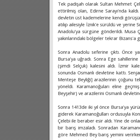
Tek padişah olarak Sultan Mehmet Çele
ettirilmiş olan, Edirne Sarayı'nda kald
devletin üst kademelerine kendi görüşü
atılıp ailesiyle İznik'e sürüldü ve yerine
Anadolu'ya sürgüne gönderildi. Musa Çe
yakınlarındaki bölgeler tekrar Bizans'a ge
Sonra Anadolu seferine çıktı. Önce ya
Bursa'ya uğradı. Sonra Ege sahillerine
(şimdi Selçuk) kalesini aldı. İzmir ka
sonunda Osmanlı devletine kattı. Senjan
Menteşe Beyliği] arazilerinin çoğunu te
yöneldi. Karamanoğuları eline geçmiş o
Beyşehir) ve arazilerini Osmanlı devletine
Sonra 1413de iki yıl önce Bursa'ya yü
giderek Karamanoğulları ordusuyla Kony
Çelebi ile beraber esir aldı. Yine de on
bir barış imzaladı. Sonradan Karamano
göre Mehmed Bey barış yemini verirken e