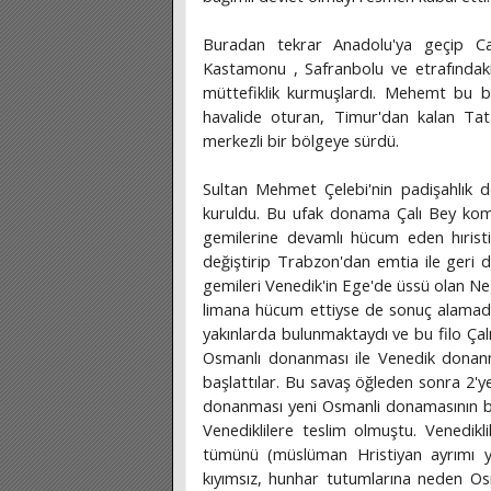
Buradan tekrar Anadolu'ya geçip Ca
Kastamonu , Safranbolu ve etrafındaki 
müttefiklik kurmuşlardı. Mehemt bu bo
havalide oturan, Timur'dan kalan Tata
merkezli bir bölgeye sürdü.
Sultan Mehmet Çelebi'nin padişahlık 
kuruldu. Bu ufak donama Çalı Bey kom
gemilerine devamlı hücum eden hıristi
değiştirip Trabzon'dan emtia ile geri d
gemileri Venedik'in Ege'de üssü olan N
limana hücum ettiyse de sonuç alamad
yakınlarda bulunmaktaydı ve bu filo Çalı
Osmanlı donanması ile Venedik donanma
başlattılar. Bu savaş öğleden sonra 2'ye
donanması yeni Osmanli donamasının bütü
Venediklilere teslim olmuştu. Venedikli
tümünü (müslüman Hristiyan ayrımı yap
kıyımsız, hunhar tutumlarına neden Os