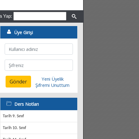
a Yap:
Üye Girişi
Yeni Üyelik
Gönder
Şifremi Unuttum
Ders Notları
Tarih 9. Sınıf
Tarih 10. Sınıf