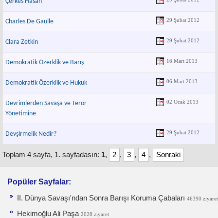
Çerkes Hasan
29 Şubat 2012
Charles De Gaulle
29 Şubat 2012
Clara Zetkin
16 Mart 2013
Demokratik Özerklik ve Barış
06 Mart 2013
Demokratik Özerklik ve Hukuk
02 Ocak 2013
Devrimlerden Savaşa ve Terör
Yönetimine
29 Şubat 2012
Devşirmelik Nedir?
Toplam 4 sayfa, 1. sayfadasın:
1
,
2
,
3
,
4
,
Sonraki
Popüler Sayfalar:
II. Dünya Savaşı'ndan Sonra Barışı Koruma Ça­baları
46390 ziyaret
Hekimoğlu Ali Paşa
2028 ziyaret