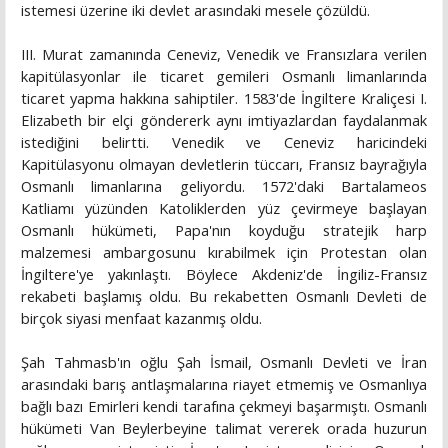
istemesi üzerine iki devlet arasındaki mesele çözüldü.
III. Murat zamanında Ceneviz, Venedik ve Fransızlara verilen
kapitülasyonlar ile ticaret gemileri Osmanlı limanlarında
ticaret yapma hakkına sahiptiler. 1583'de İngiltere Kraliçesi I.
Elizabeth bir elçi göndererk aynı imtiyazlardan faydalanmak
istediğini belirtti. Venedik ve Ceneviz haricindeki
Kapitülasyonu olmayan devletlerin tüccarı, Fransız bayrağıyla
Osmanlı limanlarına geliyordu. 1572'daki Bartalameos
Katliamı yüzünden Katoliklerden yüz çevirmeye başlayan
Osmanlı hükümeti, Papa'nın koyduğu stratejik harp
malzemesi ambargosunu kırabilmek için Protestan olan
İngiltere'ye yakınlaştı. Böylece Akdeniz'de İngiliz-Fransız
rekabeti başlamış oldu. Bu rekabetten Osmanlı Devleti de
birçok siyasi menfaat kazanmış oldu.
Şah Tahmasb'ın oğlu Şah İsmail, Osmanlı Devleti ve İran
arasındaki barış antlaşmalarına riayet etmemiş ve Osmanlıya
bağlı bazı Emirleri kendi tarafına çekmeyi başarmıştı. Osmanlı
hükümeti Van Beylerbeyine talimat vererek orada huzurun