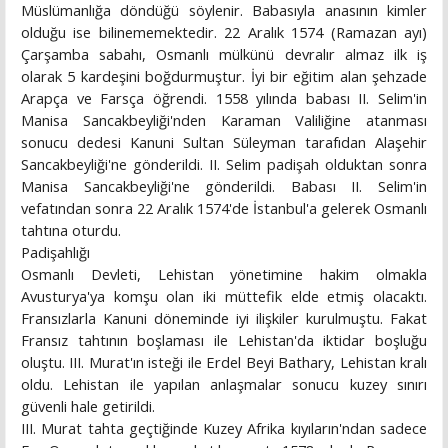
Müslümanlığa döndüğü söylenir. Babasıyla anasının kimler
olduğu ise bilinememektedir. 22 Aralık 1574 (Ramazan ayı)
Çarşamba sabahı, Osmanlı mülkünü devralır almaz ilk iş
olarak 5 kardeşini boğdurmuştur. İyi bir eğitim alan şehzade
Arapça ve Farsça öğrendi. 1558 yılında babası II. Selim'in
Manisa Sancakbeyliği'nden Karaman Valiliğine atanması
sonucu dedesi Kanuni Sultan Süleyman tarafıdan Alaşehir
Sancakbeyliği'ne gönderildi. II. Selim padişah olduktan sonra
Manisa Sancakbeyliği'ne gönderildi. Babası II. Selim'in
vefatından sonra 22 Aralık 1574'de İstanbul'a gelerek Osmanlı
tahtına oturdu.
Padişahlığı
Osmanlı Devleti, Lehistan yönetimine hakim olmakla
Avusturya'ya komşu olan iki müttefik elde etmiş olacaktı.
Fransızlarla Kanuni döneminde iyi ilişkiler kurulmuştu. Fakat
Fransız tahtının boşlaması ile Lehistan'da iktidar boşluğu
oluştu. III. Murat'ın isteği ile Erdel Beyi Bathary, Lehistan kralı
oldu. Lehistan ile yapılan anlaşmalar sonucu kuzey sınırı
güvenli hale getirildi.
III. Murat tahta geçtiğinde Kuzey Afrika kıyıların'ndan sadece