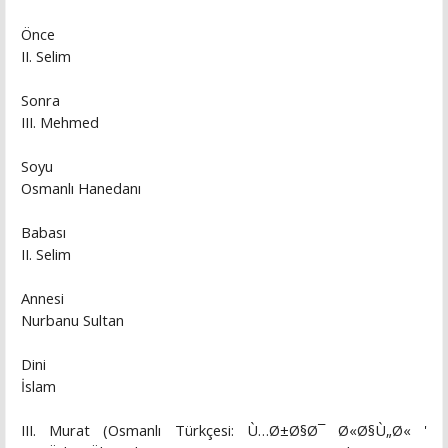
Önce
II. Selim
Sonra
III. Mehmed
Soyu
Osmanlı Hanedanı
Babası
II. Selim
Annesi
Nurbanu Sultan
Dini
İslam
III. Murat (Osmanlı Türkçesi: Ù…Ø±Ø§Ø¯ Ø«Ø§Ù„Ø« '