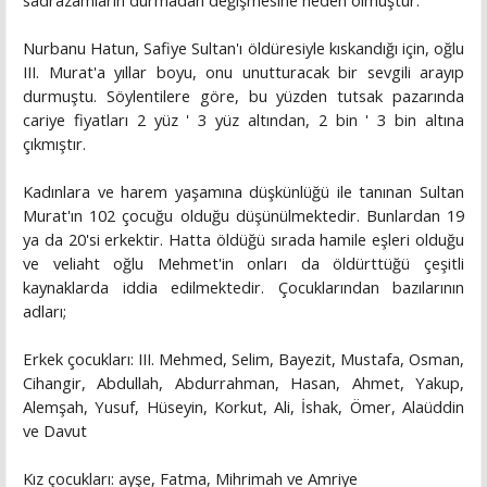
sadrazamların durmadan değişmesine neden olmuştur.
Nurbanu Hatun, Safiye Sultan'ı öldüresiyle kıskandığı için, oğlu
III. Murat'a yıllar boyu, onu unutturacak bir sevgili arayıp
durmuştu. Söylentilere göre, bu yüzden tutsak pazarında
cariye fiyatları 2 yüz ' 3 yüz altından, 2 bin ' 3 bin altına
çıkmıştır.
Kadınlara ve harem yaşamına düşkünlüğü ile tanınan Sultan
Murat'ın 102 çocuğu olduğu düşünülmektedir. Bunlardan 19
ya da 20'si erkektir. Hatta öldüğü sırada hamile eşleri olduğu
ve veliaht oğlu Mehmet'in onları da öldürttüğü çeşitli
kaynaklarda iddia edilmektedir. Çocuklarından bazılarının
adları;
Erkek çocukları: III. Mehmed, Selim, Bayezit, Mustafa, Osman,
Cihangir, Abdullah, Abdurrahman, Hasan, Ahmet, Yakup,
Alemşah, Yusuf, Hüseyin, Korkut, Ali, İshak, Ömer, Alaüddin
ve Davut
Kız çocukları: ayşe, Fatma, Mihrimah ve Amriye