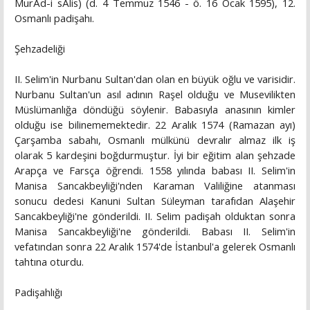
MurÄd-i sÄlis) (d. 4 Temmuz 1546 - ö. 16 Ocak 1595), 12.
Osmanlı padişahı.
Şehzadeliği
II. Selim'in Nurbanu Sultan'dan olan en büyük oğlu ve varisidir.
Nurbanu Sultan'un asıl adının Raşel olduğu ve Musevilikten
Müslümanlığa döndüğü söylenir. Babasıyla anasının kimler
olduğu ise bilinememektedir. 22 Aralık 1574 (Ramazan ayı)
Çarşamba sabahı, Osmanlı mülkünü devralır almaz ilk iş
olarak 5 kardeşini boğdurmuştur. İyi bir eğitim alan şehzade
Arapça ve Farsça öğrendi. 1558 yılında babası II. Selim'in
Manisa Sancakbeyliği'nden Karaman Valiliğine atanması
sonucu dedesi Kanuni Sultan Süleyman tarafıdan Alaşehir
Sancakbeyliği'ne gönderildi. II. Selim padişah olduktan sonra
Manisa Sancakbeyliği'ne gönderildi. Babası II. Selim'in
vefatından sonra 22 Aralık 1574'de İstanbul'a gelerek Osmanlı
tahtına oturdu.
Padişahlığı