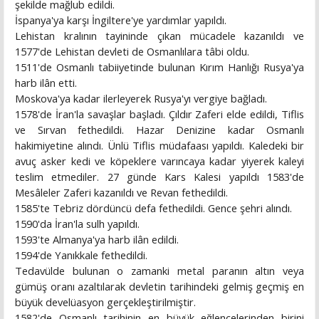
şekilde mağlub edildi.
İspanya'ya karşı İngiltere'ye yardımlar yapıldı.
Lehistan kralının tayininde çıkan mücadele kazanıldı ve
1577'de Lehistan devleti de Osmanlılara tâbi oldu.
1511'de Osmanlı tabiiyetinde bulunan Kırım Hanlığı Rusya'ya
harb ilân etti.
Moskova'ya kadar ilerleyerek Rusya'yı vergiye bağladı.
1578'de İran'la savaşlar başladı. Çıldır Zaferi elde edildi, Tiflis
ve Sırvan fethedildi. Hazar Denizine kadar Osmanlı
hakimiyetine alındı. Ünlü Tiflis müdafaası yapıldı. Kaledeki bir
avuç asker kedi ve köpeklere varıncaya kadar yiyerek kaleyi
teslim etmediler. 27 günde Kars Kalesi yapıldı 1583'de
Mesâleler Zaferi kazanıldı ve Revan fethedildi.
1585'te Tebriz dördüncü defa fethedildi. Gence şehri alındı.
1590'da İran'la sulh yapıldı.
1593'te Almanya'ya harb ilân edildi.
1594'de Yanıkkale fethedildi.
Tedavülde bulunan o zamanki metal paranın altın veya
gümüş oranı azaltılarak devletin tarihindeki gelmiş geçmiş en
büyük develüasyon gerçekleştirilmiştir.
1582'de Osmanlı tarihinin en büyük eğlencelerinden birini