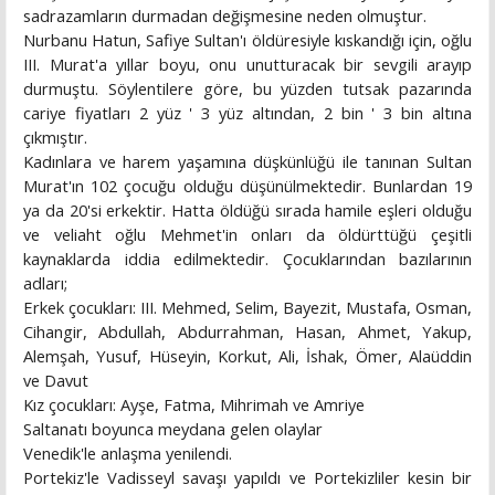
sadrazamların durmadan değişmesine neden olmuştur.
Nurbanu Hatun, Safiye Sultan'ı öldüresiyle kıskandığı için, oğlu
III. Murat'a yıllar boyu, onu unutturacak bir sevgili arayıp
durmuştu. Söylentilere göre, bu yüzden tutsak pazarında
cariye fiyatları 2 yüz ' 3 yüz altından, 2 bin ' 3 bin altına
çıkmıştır.
Kadınlara ve harem yaşamına düşkünlüğü ile tanınan Sultan
Murat'ın 102 çocuğu olduğu düşünülmektedir. Bunlardan 19
ya da 20'si erkektir. Hatta öldüğü sırada hamile eşleri olduğu
ve veliaht oğlu Mehmet'in onları da öldürttüğü çeşitli
kaynaklarda iddia edilmektedir. Çocuklarından bazılarının
adları;
Erkek çocukları: III. Mehmed, Selim, Bayezit, Mustafa, Osman,
Cihangir, Abdullah, Abdurrahman, Hasan, Ahmet, Yakup,
Alemşah, Yusuf, Hüseyin, Korkut, Ali, İshak, Ömer, Alaüddin
ve Davut
Kız çocukları: Ayşe, Fatma, Mihrimah ve Amriye
Saltanatı boyunca meydana gelen olaylar
Venedik'le anlaşma yenilendi.
Portekiz'le Vadisseyl savaşı yapıldı ve Portekizliler kesin bir