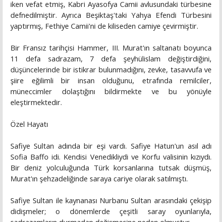
iken vefat etmiş, Kabri Ayasofya Camii avlusundaki türbesine
defnedilmiştir. Ayrıca Beşiktaş'taki Yahya Efendi Türbesini
yaptırmış, Fethiye Camii'ni de kiliseden camiye çevirmiştir.
Bir Fransız tarihçisi Hammer, III. Murat'ın saltanatı boyunca
11 defa sadrazam, 7 defa şeyhülislam değiştirdiğini,
düşüncelerinde bir istikrar bulunmadığını, zevke, tasavvufa ve
şiire eğilimli bir insan olduğunu, etrafında remilciler,
müneccimler dolaştığını bildirmekte ve bu yönüyle
eleştirmektedir.
Özel Hayatı
Safiye Sultan adında bir eşi vardı. Safiye Hatun'un asıl adı
Sofia Baffo idi. Kendisi Venedikliydi ve Korfu valisinin kızıydı.
Bir deniz yolculuğunda Türk korsanlarına tutsak düşmüş,
Murat'ın şehzadeliğinde saraya cariye olarak satılmıştı.
Safiye Sultan ile kaynanası Nurbanu Sultan arasındaki çekişip
didişmeler; o dönemlerde çeşitli saray oyunlarıyla,