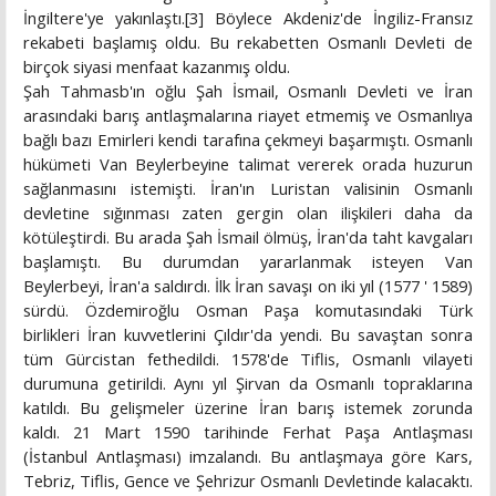
İngiltere'ye yakınlaştı.[3] Böylece Akdeniz'de İngiliz-Fransız
rekabeti başlamış oldu. Bu rekabetten Osmanlı Devleti de
birçok siyasi menfaat kazanmış oldu.
Şah Tahmasb'ın oğlu Şah İsmail, Osmanlı Devleti ve İran
arasındaki barış antlaşmalarına riayet etmemiş ve Osmanlıya
bağlı bazı Emirleri kendi tarafına çekmeyi başarmıştı. Osmanlı
hükümeti Van Beylerbeyine talimat vererek orada huzurun
sağlanmasını istemişti. İran'ın Luristan valisinin Osmanlı
devletine sığınması zaten gergin olan ilişkileri daha da
kötüleştirdi. Bu arada Şah İsmail ölmüş, İran'da taht kavgaları
başlamıştı. Bu durumdan yararlanmak isteyen Van
Beylerbeyi, İran'a saldırdı. İlk İran savaşı on iki yıl (1577 ' 1589)
sürdü. Özdemiroğlu Osman Paşa komutasındaki Türk
birlikleri İran kuvvetlerini Çıldır'da yendi. Bu savaştan sonra
tüm Gürcistan fethedildi. 1578'de Tiflis, Osmanlı vilayeti
durumuna getirildi. Aynı yıl Şirvan da Osmanlı topraklarına
katıldı. Bu gelişmeler üzerine İran barış istemek zorunda
kaldı. 21 Mart 1590 tarihinde Ferhat Paşa Antlaşması
(İstanbul Antlaşması) imzalandı. Bu antlaşmaya göre Kars,
Tebriz, Tiflis, Gence ve Şehrizur Osmanlı Devletinde kalacaktı.