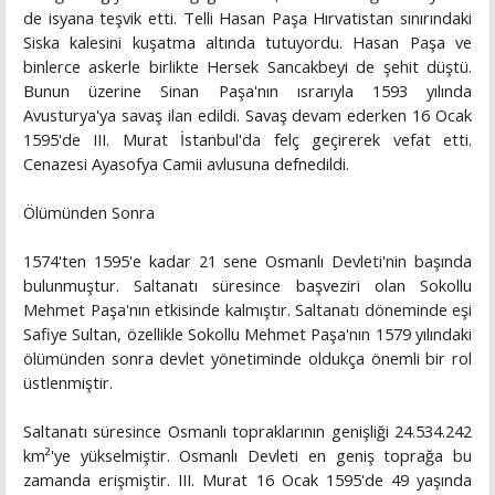
de isyana teşvik etti. Telli Hasan Paşa Hırvatistan sınırındaki
Siska kalesini kuşatma altında tutuyordu. Hasan Paşa ve
binlerce askerle birlikte Hersek Sancakbeyi de şehit düştü.
Bunun üzerine Sinan Paşa'nın ısrarıyla 1593 yılında
Avusturya'ya savaş ilan edildi. Savaş devam ederken 16 Ocak
1595'de III. Murat İstanbul'da felç geçirerek vefat etti.
Cenazesi Ayasofya Camii avlusuna defnedildi.
Ölümünden Sonra
1574'ten 1595'e kadar 21 sene Osmanlı Devleti'nin başında
bulunmuştur. Saltanatı süresince başveziri olan Sokollu
Mehmet Paşa'nın etkisinde kalmıştır. Saltanatı döneminde eşi
Safiye Sultan, özellikle Sokollu Mehmet Paşa'nın 1579 yılındaki
ölümünden sonra devlet yönetiminde oldukça önemli bir rol
üstlenmiştir.
Saltanatı süresince Osmanlı topraklarının genişliği 24.534.242
km²'ye yükselmiştir. Osmanlı Devleti en geniş toprağa bu
zamanda erişmiştir. III. Murat 16 Ocak 1595'de 49 yaşında