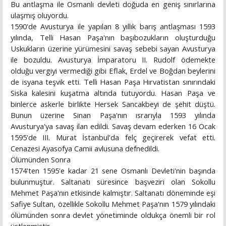
Bu antlaşma ile Osmanlı devleti doğuda en geniş sınırlarına
ulaşmış oluyordu.
1590'de Avusturya ile yapılan 8 yıllık barış antlaşması 1593
yılında, Telli Hasan Paşa'nın başıbozukların oluşturduğu
Uskukların üzerine yürümesini savaş sebebi sayan Avusturya
ile bozuldu. Avusturya İmparatoru II. Rudolf ödemekte
olduğu vergiyi vermediği gibi Eflak, Erdel ve Boğdan beylerini
de isyana teşvik etti. Telli Hasan Paşa Hırvatistan sınırındaki
Siska kalesini kuşatma altında tutuyordu. Hasan Paşa ve
binlerce askerle birlikte Hersek Sancakbeyi de şehit düştü.
Bunun üzerine Sinan Paşa'nın ısrarıyla 1593 yılında
Avusturya'ya savaş ilan edildi. Savaş devam ederken 16 Ocak
1595'de III. Murat İstanbul'da felç geçirerek vefat etti.
Cenazesi Ayasofya Camii avlusuna defnedildi.
Ölümünden Sonra
1574'ten 1595'e kadar 21 sene Osmanlı Devleti'nin başında
bulunmuştur. Saltanatı süresince başveziri olan Sokollu
Mehmet Paşa'nın etkisinde kalmıştır. Saltanatı döneminde eşi
Safiye Sultan, özellikle Sokollu Mehmet Paşa'nın 1579 yılındaki
ölümünden sonra devlet yönetiminde oldukça önemli bir rol