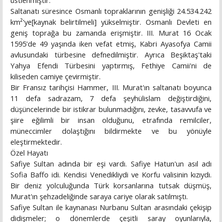
üstlenmiştir.
Saltanatı süresince Osmanlı topraklarının genişliği 24.534.242
km²'ye[kaynak belirtilmeli] yükselmiştir. Osmanlı Devleti en
geniş toprağa bu zamanda erişmiştir. III. Murat 16 Ocak
1595'de 49 yaşında iken vefat etmiş, Kabri Ayasofya Camii
avlusundaki türbesine defnedilmiştir. Ayrıca Beşiktaş'taki
Yahya Efendi Türbesini yaptırmış, Fethiye Camii'ni de
kiliseden camiye çevirmiştir.
Bir Fransız tarihçisi Hammer, III. Murat'ın saltanatı boyunca
11 defa sadrazam, 7 defa şeyhülislam değiştirdiğini,
düşüncelerinde bir istikrar bulunmadığını, zevke, tasavvufa ve
şiire eğilimli bir insan olduğunu, etrafında remilciler,
müneccimler dolaştığını bildirmekte ve bu yönüyle
eleştirmektedir.
Özel Hayatı
Safiye Sultan adında bir eşi vardı. Safiye Hatun'un asıl adı
Sofia Baffo idi. Kendisi Venedikliydi ve Korfu valisinin kızıydı.
Bir deniz yolculuğunda Türk korsanlarına tutsak düşmüş,
Murat'ın şehzadeliğinde saraya cariye olarak satılmıştı.
Safiye Sultan ile kaynanası Nurbanu Sultan arasındaki çekişip
didişmeler; o dönemlerde çeşitli saray oyunlarıyla,