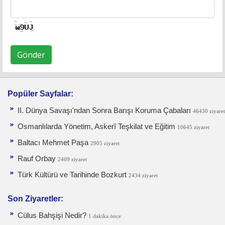
Gönder
Popüler Sayfalar:
II. Dünya Savaşı'ndan Sonra Barışı Koruma Ça­baları
46430 ziyaret
Osmanlılarda Yönetim, Askerî Teşkilat ve Eğitim
10645 ziyaret
Baltacı Mehmet Paşa
2905 ziyaret
Rauf Orbay
2469 ziyaret
Türk Kültürü ve Tarihinde Bozkurt
2434 ziyaret
Son Ziyaretler:
Cülus Bahşişi Nedir?
1 dakika önce