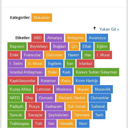
Kategoriler:
Makaleler
Yukarı Git »
Etiketler:
ABD
Almanya
Antlaşma
Avusturya
Başvezir
Beylerbeyi
Boğdan
Çin
Eflak
Eğitim
Erdel
Fransızlar
Gürcistan
Harem
Has
I. Murat
I. Selim
II. Murat
İngiltere
İran
İstanbul
İstanbul Antlaşması
Kabe
Kadı
Kanuni Sultan Süleyman
Kapitülasyonlar
Karaman
Kaza
Kırım Hanlığı
Kuzey Afrika
Lehistan
Moskova
Musevi
Musevilik
NATO
Olay
Osmanlı
Osmanlı Devleti
Osmanlılar
Padişah
Rusya
Sadrazam
Şah İsmail
Saltanat
Sancak
Savaşlar
Şeyhülislam
Tahmasb
Tarih
Trablusgarp
Türk
Van
Venedik
Vezir