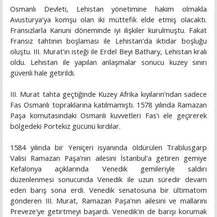
Osmanlı Devleti, Lehistan yönetimine hakim olmakla
Avusturya'ya komşu olan iki müttefik elde etmiş olacaktı.
Fransızlarla Kanuni döneminde iyi ilişkiler kurulmuştu. Fakat
Fransız tahtının boşlaması ile Lehistan'da iktidar boşluğu
oluştu. III. Murat'ın isteği ile Erdel Beyi Bathary, Lehistan kralı
oldu. Lehistan ile yapılan anlaşmalar sonucu kuzey sınırı
güvenli hale getirildi.
III. Murat tahta geçtiğinde Kuzey Afrika kıyıların'ndan sadece
Fas Osmanlı topraklarına katılmamıştı. 1578 yılında Ramazan
Paşa komutasındaki Osmanlı kuvvetleri Fas'ı ele geçirerek
bölgedeki Portekiz gücünü kırdılar.
1584 yılında bir Yeniçeri isyanında öldürülen Trablusgarp
Valisi Ramazan Paşa'nın ailesini İstanbul'a getiren gemiye
Kefalonya açıklarında Venedik gemileriyle saldırı
düzenlenmesi sonucunda Venedik ile uzun süredir devam
eden barış sona erdi. Venedik senatosuna bir ültimatom
gönderen III. Murat, Ramazan Paşa'nın ailesini ve mallarını
Preveze'ye getirtmeyi başardı. Venedik'in de barışı korumak