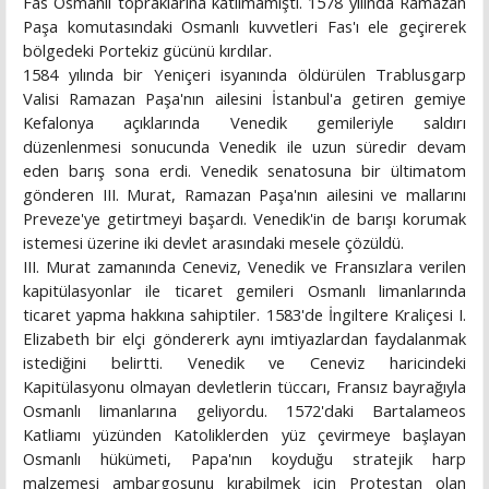
Fas Osmanlı topraklarına katılmamıştı. 1578 yılında Ramazan
Paşa komutasındaki Osmanlı kuvvetleri Fas'ı ele geçirerek
bölgedeki Portekiz gücünü kırdılar.
1584 yılında bir Yeniçeri isyanında öldürülen Trablusgarp
Valisi Ramazan Paşa'nın ailesini İstanbul'a getiren gemiye
Kefalonya açıklarında Venedik gemileriyle saldırı
düzenlenmesi sonucunda Venedik ile uzun süredir devam
eden barış sona erdi. Venedik senatosuna bir ültimatom
gönderen III. Murat, Ramazan Paşa'nın ailesini ve mallarını
Preveze'ye getirtmeyi başardı. Venedik'in de barışı korumak
istemesi üzerine iki devlet arasındaki mesele çözüldü.
III. Murat zamanında Ceneviz, Venedik ve Fransızlara verilen
kapitülasyonlar ile ticaret gemileri Osmanlı limanlarında
ticaret yapma hakkına sahiptiler. 1583'de İngiltere Kraliçesi I.
Elizabeth bir elçi göndererk aynı imtiyazlardan faydalanmak
istediğini belirtti. Venedik ve Ceneviz haricindeki
Kapitülasyonu olmayan devletlerin tüccarı, Fransız bayrağıyla
Osmanlı limanlarına geliyordu. 1572'daki Bartalameos
Katliamı yüzünden Katoliklerden yüz çevirmeye başlayan
Osmanlı hükümeti, Papa'nın koyduğu stratejik harp
malzemesi ambargosunu kırabilmek için Protestan olan