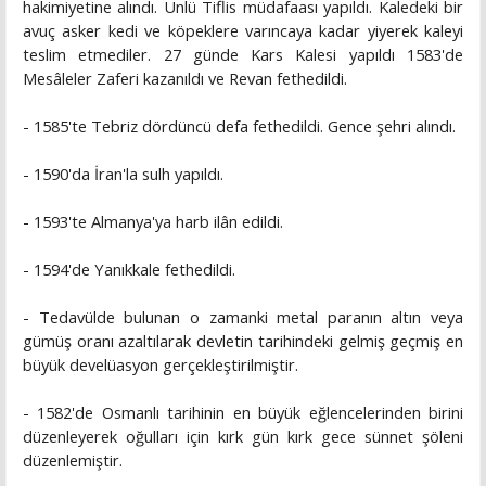
hakimiyetine alındı. Ünlü Tiflis müdafaası yapıldı. Kaledeki bir
avuç asker kedi ve köpeklere varıncaya kadar yiyerek kaleyi
teslim etmediler. 27 günde Kars Kalesi yapıldı 1583'de
Mesâleler Zaferi kazanıldı ve Revan fethedildi.
- 1585'te Tebriz dördüncü defa fethedildi. Gence şehri alındı.
- 1590'da İran'la sulh yapıldı.
- 1593'te Almanya'ya harb ilân edildi.
- 1594'de Yanıkkale fethedildi.
- Tedavülde bulunan o zamanki metal paranın altın veya
gümüş oranı azaltılarak devletin tarihindeki gelmiş geçmiş en
büyük develüasyon gerçekleştirilmiştir.
- 1582'de Osmanlı tarihinin en büyük eğlencelerinden birini
düzenleyerek oğulları için kırk gün kırk gece sünnet şöleni
düzenlemiştir.