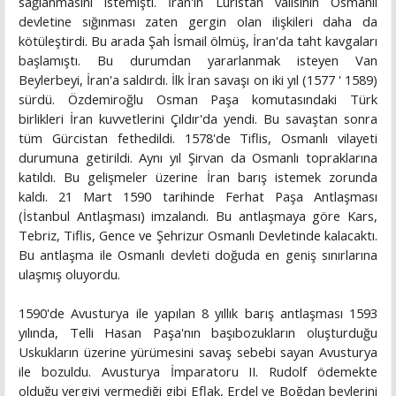
sağlanmasını istemişti. İran'ın Luristan valisinin Osmanlı
devletine sığınması zaten gergin olan ilişkileri daha da
kötüleştirdi. Bu arada Şah İsmail ölmüş, İran'da taht kavgaları
başlamıştı. Bu durumdan yararlanmak isteyen Van
Beylerbeyi, İran'a saldırdı. İlk İran savaşı on iki yıl (1577 ' 1589)
sürdü. Özdemiroğlu Osman Paşa komutasındaki Türk
birlikleri İran kuvvetlerini Çıldır'da yendi. Bu savaştan sonra
tüm Gürcistan fethedildi. 1578'de Tiflis, Osmanlı vilayeti
durumuna getirildi. Aynı yıl Şirvan da Osmanlı topraklarına
katıldı. Bu gelişmeler üzerine İran barış istemek zorunda
kaldı. 21 Mart 1590 tarihinde Ferhat Paşa Antlaşması
(İstanbul Antlaşması) imzalandı. Bu antlaşmaya göre Kars,
Tebriz, Tiflis, Gence ve Şehrizur Osmanlı Devletinde kalacaktı.
Bu antlaşma ile Osmanlı devleti doğuda en geniş sınırlarına
ulaşmış oluyordu.
1590'de Avusturya ile yapılan 8 yıllık barış antlaşması 1593
yılında, Telli Hasan Paşa'nın başıbozukların oluşturduğu
Uskukların üzerine yürümesini savaş sebebi sayan Avusturya
ile bozuldu. Avusturya İmparatoru II. Rudolf ödemekte
olduğu vergiyi vermediği gibi Eflak, Erdel ve Boğdan beylerini