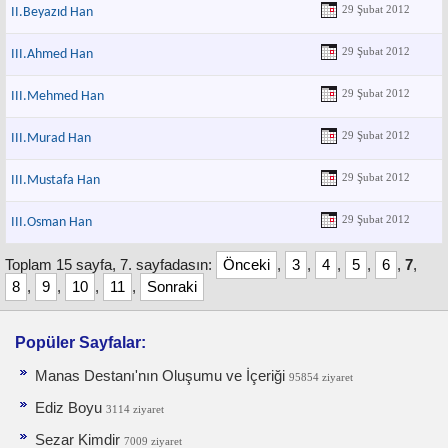
29 Şubat 2012
II.Beyazıd Han
29 Şubat 2012
III.Ahmed Han
29 Şubat 2012
III.Mehmed Han
29 Şubat 2012
III.Murad Han
29 Şubat 2012
III.Mustafa Han
29 Şubat 2012
III.Osman Han
Toplam 15 sayfa, 7. sayfadasın:
Önceki
,
3
,
4
,
5
,
6
,
7
,
8
,
9
,
10
,
11
,
Sonraki
Popüler Sayfalar:
Manas Destanı'nın Oluşumu ve İçeriği
95854 ziyaret
Ediz Boyu
3114 ziyaret
Sezar Kimdir
7009 ziyaret