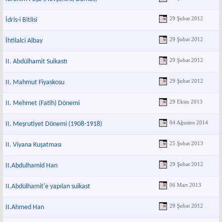
29 Şubat 2012
İdris-i Bitlisi
29 Şubat 2012
İhtilalci Albay
29 Şubat 2012
II. Abdülhamit Suikastı
29 Şubat 2012
II. Mahmut Fiyaskosu
29 Ekim 2013
II. Mehmet (Fatih) Dönemi
04 Ağustos 2014
II. Meşrutiyet Dönemi (1908-1918)
25 Şubat 2013
II. Viyana Kuşatması
29 Şubat 2012
II.Abdulhamid Han
06 Mart 2013
II.Abdülhamit'e yapılan suikast
29 Şubat 2012
II.Ahmed Han