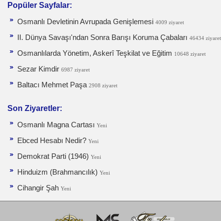
Popüler Sayfalar:
Osmanlı Devletinin Avrupada Genişlemesi
4009 ziyaret
II. Dünya Savaşı'ndan Sonra Barışı Koruma Ça­baları
46434 ziyaret
Osmanlılarda Yönetim, Askerî Teşkilat ve Eğitim
10648 ziyaret
Sezar Kimdir
6987 ziyaret
Baltacı Mehmet Paşa
2908 ziyaret
Son Ziyaretler:
Osmanlı Magna Cartası
Yeni
Ebced Hesabı Nedir?
Yeni
Demokrat Parti (1946)
Yeni
Hinduizm (Brahmancılık)
Yeni
Cihangir Şah
Yeni