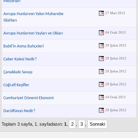
Mezarları
27 Mart 2013
Avrupa Hunlarının Yakın Muharebe
Silahları
04 Ocak 2013
Avrupa Hunlarının Yayları ve Okları
29 Şubat 2012
Babil'in Asma Bahçeleri
29 Şubat 2012
Caber Kalesi Nedir?
29 Şubat 2012
Çanakkale Savaşı
29 Şubat 2012
Coğrafi Keşifler
14 Ocak 2013
Cumhuriyet Dönemi Ekonomi
29 Şubat 2012
Darülfünun Nedir?
Toplam 3 sayfa, 1. sayfadasın:
1
,
2
,
3
,
Sonraki