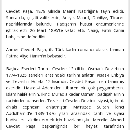
Cevdet Paşa, 1879 yılında Maarif Nazırlığına tayin edildi.
Sonra da, çeşitli valiliklerde, Adliye, Maarif, Dahiliye, Ticaret
nazırlıklarında bulundu. Padişah'ın hususi encümenlerine
iştirak etti. 26 Mart 1895'te vefat etti. Naaşı, Fatih Camii
bahçesine defnedildi.
Ahmet Cevdet Paşa, ilk Türk kadın romancı olarak tanınan
Fatma Aliye Hanım'ın babasıdır.
Başlıca Eserleri Tarih-i Cevdet: 12 cilttir. Osmanlı Devletinin
1774-1825 seneleri arasındaki tarihini anlatır. Kısas-ı Enbiya
ve Tevarih-i Hulefa: 12 kısımdır. Cevdet Paşanın en tanınmış
eseridir. Hazret-i Adem'den itibaren bir çok peygamberin,
İslam halifelerinin, İkinci Murad'a kadar Osmanlı padişahlarının
tarihinden bahseder. Tezakir-i Cevdet: Devrinin siyasi, içtimai,
ahlaki cephesini anlatmıştır. Ma'ruzat: Sultan İkinci
Abdülhamid'e 1839-1876 yılları arasındaki tarihi ve siyasi
hadiseleri takdim etmek için hazırlanmıştır. Mecelle: Ahmed
Cevdet Paşa başkanlığında bir hey'et tarafından