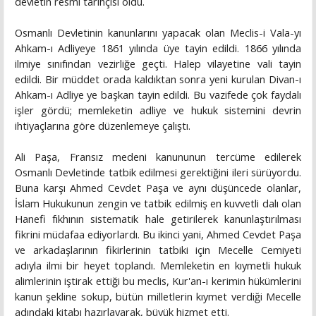
devletin resmi tarihçisi oldu.
Osmanlı Devletinin kanunlarını yapacak olan Meclis-i Vala-yı
Ahkam-ı Adliyeye 1861 yılında üye tayin edildi. 1866 yılında
ilmiye sınıfından vezirliğe geçti. Halep vilayetine vali tayin
edildi. Bir müddet orada kaldıktan sonra yeni kurulan Divan-ı
Ahkam-ı Adliye ye başkan tayin edildi. Bu vazifede çok faydalı
işler gördü; memleketin adliye ve hukuk sistemini devrin
ihtiyaçlarına göre düzenlemeye çalıştı.
Ali Paşa, Fransız medeni kanununun tercüme edilerek
Osmanlı Devletinde tatbik edilmesi gerektiğini ileri sürüyordu.
Buna karşı Ahmed Cevdet Paşa ve aynı düşüncede olanlar,
İslam Hukukunun zengin ve tatbik edilmiş en kuvvetli dalı olan
Hanefi fıkhının sistematik hale getirilerek kanunlaştırılması
fikrini müdafaa ediyorlardı. Bu ikinci yani, Ahmed Cevdet Paşa
ve arkadaşlarının fikirlerinin tatbiki için Mecelle Cemiyeti
adıyla ilmi bir heyet toplandı. Memleketin en kıymetli hukuk
alimlerinin iştirak ettiği bu meclis, Kur'an-ı kerimin hükümlerini
kanun şekline sokup, bütün milletlerin kıymet verdiği Mecelle
adındaki kitabı hazırlayarak, büyük hizmet etti.