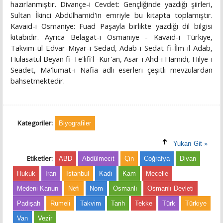
hazırlanmıştır. Divançe-i Cevdet: Gençliğinde yazdığı şiirleri,
Sultan İkinci Abdülhamid'in emriyle bu kitapta toplamıştır.
Kavaid-i Osmaniye: Fuad Paşayla birlikte yazdığı dil bilgisi
kitabıdır. Ayrıca Belagat-ı Osmaniye - Kavaid-i Türkiye,
Takvim-ül Edvar-Miyar-ı Sedad, Adab-ı Sedat fi-İlm-il-Adab,
Hülasatül Beyan fi-Te'lifi'l -Kur'an, Asar-ı Ahd-i Hamidi, Hilye-i
Seadet, Ma'lumat-ı Nafia adlı eserleri çeşitli mevzulardan
bahsetmektedir.
Kategoriler:
Biyografiler
Yukarı Git »
Etiketler:
ABD
Abdülmecit
Çin
Coğrafya
Divan
Hukuk
İran
İstanbul
Kadı
Kam
Mecelle
Medeni Kanun
Nefi
Nom
Osmanlı
Osmanlı Devleti
Padişah
Rumeli
Takvim
Tarih
Tekke
Türk
Türkiye
Van
Vezir