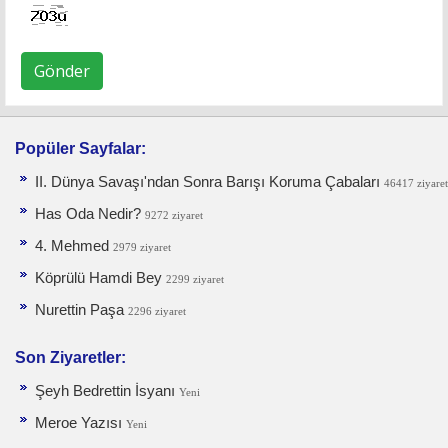
Gönder
Popüler Sayfalar:
II. Dünya Savaşı'ndan Sonra Barışı Koruma Ça­baları
46417 ziyaret
Has Oda Nedir?
9272 ziyaret
4. Mehmed
2979 ziyaret
Köprülü Hamdi Bey
2299 ziyaret
Nurettin Paşa
2296 ziyaret
Son Ziyaretler:
Şeyh Bedrettin İsyanı
Yeni
Meroe Yazısı
Yeni