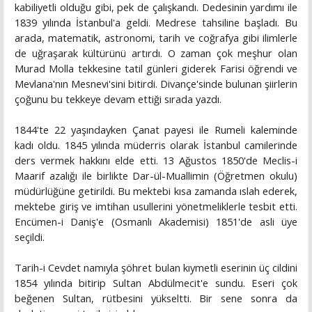
kabiliyetli olduğu gibi, pek de çalışkandı. Dedesinin yardımı ile
1839 yılında İstanbul'a geldi. Medrese tahsiline başladı. Bu
arada, matematik, astronomi, tarih ve coğrafya gibi ilimlerle
de uğraşarak kültürünü artırdı. O zaman çok meşhur olan
Murad Molla tekkesine tatil günleri giderek Farisi öğrendi ve
Mevlana'nın Mesnevi'sini bitirdi. Divançe'sinde bulunan şiirlerin
çoğunu bu tekkeye devam ettiği sırada yazdı.
1844'te 22 yaşındayken Çanat payesi ile Rumeli kaleminde
kadı oldu. 1845 yılında müderris olarak İstanbul camilerinde
ders vermek hakkını elde etti. 13 Ağustos 1850'de Meclis-i
Maarif azalığı ile birlikte Dar-ül-Muallimin (Öğretmen okulu)
müdürlüğüne getirildi. Bu mektebi kısa zamanda ıslah ederek,
mektebe giriş ve imtihan usullerini yönetmeliklerle tesbit etti.
Encümen-i Daniş'e (Osmanlı Akademisi) 1851'de asli üye
seçildi.
Tarih-i Cevdet namıyla şöhret bulan kıymetli eserinin üç cildini
1854 yılında bitirip Sultan Abdülmecit'e sundu. Eseri çok
beğenen Sultan, rütbesini yükseltti. Bir sene sonra da