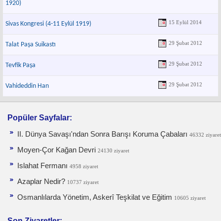
1920)
15 Eylül 2014
Sivas Kongresi (4-11 Eylül 1919)
29 Şubat 2012
Talat Paşa Suikastı
29 Şubat 2012
Tevfik Paşa
29 Şubat 2012
Vahideddin Han
Popüler Sayfalar:
II. Dünya Savaşı'ndan Sonra Barışı Koruma Ça­baları
46332 ziyaret
Moyen-Çor Kağan Devri
24130 ziyaret
Islahat Fermanı
4958 ziyaret
Azaplar Nedir?
10737 ziyaret
Osmanlılarda Yönetim, Askerî Teşkilat ve Eğitim
10605 ziyaret
Son Ziyaretler: