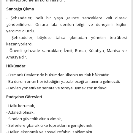
merkezî otoritenin korunmasıdır.
Sancağa Çıkma
- Şehzadeler, belli bir yaşa gelince sancaklara vali olarak
gönderilirlerdi. Onlara lala denilen bilgili ve deneyimli kişiler
yardımcı olurdu.
- Şehzadeler, böylece tahta çıkmadan yönetim tecrübesi
kazanıyorlardı.
- Önemli şehzade sancakları; İzmit, Bursa, Kütahya, Manisa ve
Amasya’dır.
Hükümdar
- Osmanlı Devleti’nde hükümdar ülkenin mutlak hâkimidir.
- Bu durum onun her istediğini yapabileceği anlamına gelmezdi.
- Devleti yönetirken şeriata ve töreye uymak zorundaydı.
Padişahın Görevleri
- Halkı korumak,
- Adaletli olmak,
- Sınırları güvenlik altına almak,
- Seferlere çıkarak ülke topraklarını genişletmek,
- Halkın ekonomik ve sosyal refahını sağlamaktı.