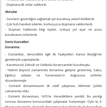
- Düşmana ilk onlar saldırırdı.
Akıncılar
- Sınırların güvenliğini sağlamak için kurulmuş askerî birliklerdi.
- Çok hızlı hareket ederler, korkusuzca düşmana saldırırlardı.
- Düşman hakkında bilgi toplar, orduya yol açar ve pusu
kurulmasını önlerlerdi.
Deniz Kuvvetleri
Donanma
- Osmanlılar, denizcilikle ilgili ilk faaliyetleri Karesi Beyliği'nin
gemileriyle yapmışlardır.
- Karamürsel, Edincik ve Gelibolu'da tersaneler kurulmuştu.
- Yıldırım Bayezit zamanında donanma gelişme göstermiş, Sakız,
Eğriboz adaları ve Yunanistan'ın doğusuna seferler
düzenlenmiştir.
- Osmanlı donanmasının ilk ciddî çatışması, Mehmet Çelebi
zamanında oldu.
- Osmanlı donanması, 1415'te Venediklilere yenildi. Bu yenilgi
sonrası donanma konusundaki çalışmalar hızlanmıştır. Öyle ki; II.
Murat zamanında, Osmanlı donanması Karadeniz'de Trabzon Rum