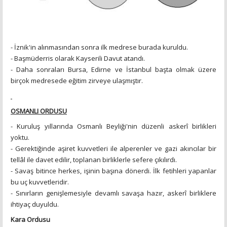
- İznik'in alınmasından sonra ilk medrese burada kuruldu.
- Başmüderris olarak Kayserili Davut atandı.
- Daha sonraları Bursa, Edirne ve İstanbul başta olmak üzere
birçok medresede eğitim zirveye ulaşmıştır.
OSMANLI ORDUSU
- Kuruluş yıllarında Osmanlı Beyliği'nin düzenli askerî birlikleri
yoktu.
- Gerektiğinde aşiret kuvvetleri ile alperenler ve gazi akıncılar bir
tellâl ile davet edilir, toplanan birliklerle sefere çıkılırdı.
- Savaş bitince herkes, işinin başına dönerdi. İlk fetihleri yapanlar
bu uç kuvvetleridir.
- Sınırların genişlemesiyle devamlı savaşa hazır, askerî birliklere
ihtiyaç duyuldu.
Kara Ordusu