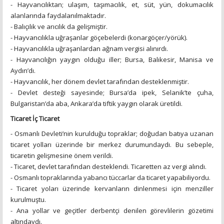
- Hayvancılıktan; ulaşım, taşımacılık, et, süt, yün, dokumacılık
alanlarında faydalanılmaktadır.
- Balıçılık ve arıcılık da gelişmiştir.
- Hayvancılıkla uğraşanlar göçebelerdi (konargöçer/yörük).
- Hayvancılıkla uğraşanlardan ağnam vergisi alınırdı.
- Hayvancılığın yaygın olduğu iller; Bursa, Balıkesir, Manisa ve
Aydın’dı.
- Hayvancılık, her dönem devlet tarafından desteklenmiştir.
- Devlet desteği sayesinde; Bursa’da ipek, Selanik’te çuha,
Bulgaristan’da aba, Ankara’da tiftik yaygın olarak üretildi.
Ticaret İç Ticaret
- Osmanlı Devleti’nin kurulduğu topraklar; doğudan batıya uzanan
ticaret yolları üzerinde bir merkez durumundaydı. Bu sebeple,
ticaretin gelişmesine önem verildi.
- Ticaret, devlet tarafından desteklendi. Ticaretten az vergi alındı.
- Osmanlı topraklarında yabancı tüccarlar da ticaret yapabiliyordu.
- Ticaret yoları üzerinde kervanların dinlenmesi için menziller
kurulmuştu.
- Ana yollar ve geçitler derbentçi denilen görevlilerin gözetimi
altındaydı.