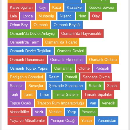
Karesioğulları
Kayı
Kaza
Kazasker
Kosova Savaşı
Lala
Lonca
Muhtesip
Nişancı
Nom
Olay
Orhan Bey
Osmanlı
Osmanlı Beyliği
Osmanlı'da Devlet Anlayışı
Osmanlı'da Hayvancılık
Osmanlı'da Tarım
Osmanlı'da Ticaret
Osmanlı Devlet Teşkilatı
Osmanlı Devleti
Osmanlı Donanması
Osmanlı Ekonomisi
Osmanlı Ordusu
Osmanlı Toprak Yapısı
Osmanlılar
Otorite
Padişah
Padişahın Görevleri
Resim
Rumeli
Sancağa Çıkma
Sancak
Savaşlar
Şehzade Sancakları
Selanik
Sipahi
Tarih
Tarım
Tımar
Tımar Sistemi
Tımarlı Sipahiler
Topçu Ocağı
Trabzon Rum İmparatorluğu
Van
Venedik
Venedikliler
Vezir
Vezirler
Yargı
Yasama
Yaya ve Müsellemler
Yeniçeri Ocağı
Yunan
Yunanistan