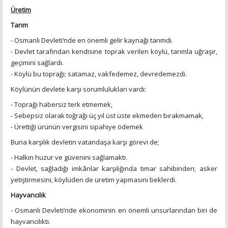
Üretim
Tarım
- Osmanlı Devleti’nde en önemli gelir kaynağı tarımdı.
- Devlet tarafından kendisine toprak verilen köylü, tarımla uğraşır,
geçimini sağlardı.
- Köylü bu toprağı; satamaz, vakfedemez, devredemezdi.
Köylünün devlete karşı sorumlulukları vardı:
- Toprağı habersiz terk etmemek,
- Sebepsiz olarak toğrağı üç yıl üst üste ekmeden bırakmamak,
- Ürettiği ürünün vergisini sipahiye ödemek
Buna karşılık devletin vatandaşa karşı görevi de;
- Halkın huzur ve güvenini sağlamaktı.
- Devlet, sağladığı imkânlar karşılığında tımar sahibinden; asker
yetiştirmesini, köylüden de üretim yapmasını beklerdi.
Hayvancılık
- Osmanlı Devleti’nde ekonominin en önemli unsurlarından biri de
hayvancılıktı.