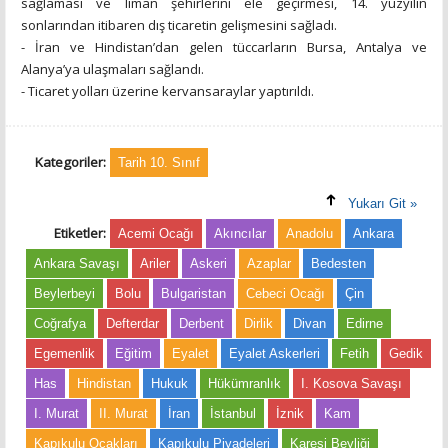
sağlaması ve liman şehirlerini ele geçirmesi, 14. yüzyılın
sonlarından itibaren dış ticaretin gelişmesini sağladı.
- İran ve Hindistan’dan gelen tüccarların Bursa, Antalya ve
Alanya’ya ulaşmaları sağlandı.
- Ticaret yolları üzerine kervansaraylar yaptırıldı.
Kategoriler:
Tarih 10. Sınıf
Yukarı Git »
Etiketler:
Acemi Ocağı
Akıncılar
Anadolu
Ankara
Ankara Savaşı
Ariler
Askeri
Azaplar
Bedesten
Beylerbeyi
Bolu
Bulgaristan
Cebeci Ocağı
Çin
Coğrafya
Defterdar
Derbent
Dirlik
Divan
Edirne
Egemenlik
Eğitim
Eyalet
Eyalet Askerleri
Fetih
Gedik
Has
Hindistan
Hukuk
Hükümranlık
I. Kosova Savaşı
I. Murat
II. Murat
İran
İstanbul
İznik
Kam
Kapıkulu Ocakları
Kapıkulu Piyadeleri
Karesi Beyliği