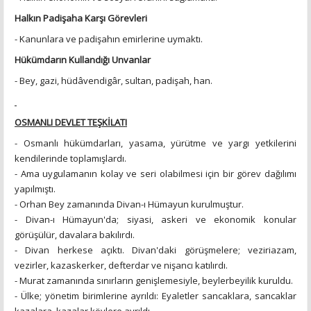
Halkın Padişaha Karşı Görevleri
- Kanunlara ve padişahın emirlerine uymaktı.
Hükümdarın Kullandığı Unvanlar
- Bey, gazi, hüdâvendigâr, sultan, padişah, han.
OSMANLI DEVLET TEŞKİLATI
- Osmanlı hükümdarları, yasama, yürütme ve yargı yetkilerini
kendilerinde toplamışlardı.
- Ama uygulamanın kolay ve seri olabilmesi için bir görev dağılımı
yapılmıştı.
- Orhan Bey zamanında Divan-ı Hümayun kurulmuştur.
- Divan-ı Hümayun'da; siyasi, askeri ve ekonomik konular
görüşülür, davalara bakılırdı.
- Divan herkese açıktı. Divan'daki görüşmelere; veziriazam,
vezirler, kazaskerker, defterdar ve nişancı katılırdı.
- Murat zamanında sınırların genişlemesiyle, beylerbeyilik kuruldu.
- Ülke; yönetim birimlerine ayrıldı: Eyaletler sancaklara, sancaklar