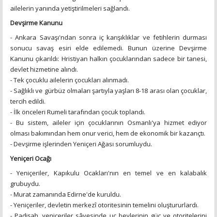
ailelerin yanında yetiştirilmeleri sağlandı.
Devşirme Kanunu
- Ankara Savaşı'ndan sonra iç karışıklıklar ve fetihlerin durması
sonucu savaş esiri elde edilemedi. Bunun üzerine Devşirme
Kanunu çıkarıldı: Hristiyan halkın çocuklarından sadece bir tanesi,
devlet hizmetine alındı.
- Tek çocuklu ailelerin çocukları alınmadı.
- Sağlıklı ve gürbüz olmaları şartıyla yaşları 8-18 arası olan çocuklar,
tercih edildi.
- İlk önceleri Rumeli tarafından çocuk toplandı.
- Bu sistem, aileler için çocuklarının Osmanlı'ya hizmet ediyor
olması bakımından hem onur verici, hem de ekonomik bir kazançtı.
- Devşirme işlerinden Yeniçeri Ağası sorumluydu.
Yeniçeri Ocağı
- Yeniçeriler, Kapıkulu Ocakları'nın en temel ve en kalabalık
grubuydu.
- Murat zamanında Edirne'de kuruldu.
- Yeniçeriler, devletin merkezî otoritesinin temelini oluştururlardı.
- Padişah, yeniçeriler sâyesinde uç beylerinin güç ve otoritelerini