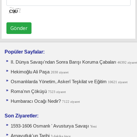
Gönder
Popüler Sayfalar:
II. Dünya Savaşı'ndan Sonra Barışı Koruma Ça­baları
46392 ziyaret
Hekimoğlu Ali Paşa
2030 ziyaret
Osmanlılarda Yönetim, Askerî Teşkilat ve Eğitim
10621 ziyaret
Roma'nın Çöküşü
7523 ziyaret
Humbaracı Ocağı Nedir?
7122 ziyaret
Son Ziyaretler:
1593-1606 Osmanlı ' Avusturya Savaşı
Yeni
Arnavutluk'un Tarihi
3 dakika önce