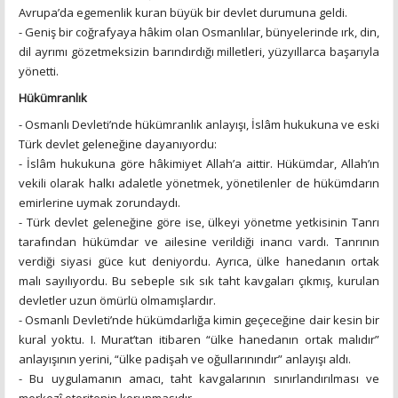
Avrupa’da egemenlik kuran büyük bir devlet durumuna geldi.
- Geniş bir coğrafyaya hâkim olan Osmanlılar, bünyelerinde ırk, din,
dil ayrımı gözetmeksizin barındırdığı milletleri, yüzyıllarca başarıyla
yönetti.
Hükümranlık
- Osmanlı Devleti’nde hükümranlık anlayışı, İslâm hukukuna ve eski
Türk devlet geleneğine dayanıyordu:
- İslâm hukukuna göre hâkimiyet Allah’a aittir. Hükümdar, Allah’ın
vekili olarak halkı adaletle yönetmek, yönetilenler de hükümdarın
emirlerine uymak zorundaydı.
- Türk devlet geleneğine göre ise, ülkeyi yönetme yetkisinin Tanrı
tarafından hükümdar ve ailesine verildiği inancı vardı. Tanrının
verdiği siyasi güce kut deniyordu. Ayrıca, ülke hanedanın ortak
malı sayılıyordu. Bu sebeple sık sık taht kavgaları çıkmış, kurulan
devletler uzun ömürlü olmamışlardır.
- Osmanlı Devleti’nde hükümdarlığa kimin geçeceğine dair kesin bir
kural yoktu. I. Murat’tan itibaren “ülke hanedanın ortak malıdır”
anlayışının yerini, “ülke padişah ve oğullarınındır” anlayışı aldı.
- Bu uygulamanın amacı, taht kavgalarının sınırlandırılması ve