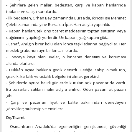
- Şehirlere gelen mallar, bedesten, çarşı ve kapan hanlarında
toplanır ve satışa sunulurdu.
- İlk bedesten, Orhan Bey zamanında Bursa’da, ikincisi ise Mehmet
Çelebi zamanında yine Bursa’da İpak Han adıyla yaptırıldı.
- Kapan hanları, tek cins ticaret maddesinin toptan satışının veya
dağıtımının yapıldığı yerlerdir. Un kapanı, yağ kapanı gibi…
- Esnaf, Ahiliğin birer kolu olan lonca teşkilatlarına bağlıydılar. Her
meslek grubunun ayrı bir loncası olurdu.
- Loncaya kayıt olan üyeler, o loncanın denetimi ve koruması
altında olurlardı.
- Dükkân açma hakkına gedik denirdi. Gediğe sahip olmak için,
çıraklık, kalfalık ve ustalık belgelerini almak gerekirdi.
- Şehirlerde ayrıca belirli günlerde kurulan açık pazarlar da vardı.
Bu pazarlar, satılan malın adıyla anılırdı. Odun pazarı, at pazarı
gibi…
- Çarşı ve pazarları fiyat ve kalite bakımından denetleyen
görevliler; muhtesip ve eminlerdi.
Dış Ticaret
- Osmanlıların Anadolu’da egemenliğini genişletmesi, güvenliği