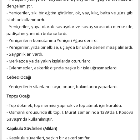
dengelemiştir.
- Yeniçeriler, sıkı bir eğitim görürler, ok, yay, kılıç, balta ve gürz gibi
silahlar kullanırlardı.
- Yeniçeriler, yaya olarak savaşırlar ve savaş sırasında merkezde,
padişahın yanında bulunurlardı.
- Yeniçerilerin komutanına Yeniçeri Ağası denirdi.
- Yeniçeriler, yılda bir elbise, üç ayda bir ulûfe denen maaş alırlardı.
- Saygınlıkları vardı.
- Merkezde ya da yakın kışlalarda otururlardı.
- Evlenmezler, askerlik dışında başka bir işle uğraşmazlardı.
Cebeci Ocağı
- Yeniçerilerin silahlarını taşır, onarır, bakımlarını yaparlardı.
Topçu Ocağı
- Top dökmek, top mermisi yapmak ve top atmak için kuruldu.
- Osmanlı ordusunda ilk top, I. Murat zamanında 1389'da I. Kosova
Savaşı'nda kullanılmıştır.
Kapıkulu Süvârileri (Atlıları)
- Kapıkulu süvarileri, seçkin bir askerî sınıftır.