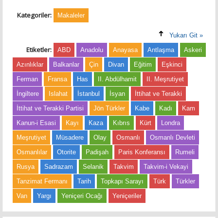
Kategoriler:
Makaleler
Yukarı Git »
Etiketler:
ABD
Anadolu
Anayasa
Antlaşma
Askeri
Azınlıklar
Balkanlar
Çin
Divan
Eğitim
Eşkinci
Ferman
Fransa
Has
II. Abdülhamit
II. Meşrutiyet
İngiltere
Islahat
İstanbul
İsyan
İttihat ve Terakki
İttihat ve Terakki Partisi
Jön Türkler
Kabe
Kadı
Kam
Kanun-i Esasi
Kayı
Kaza
Kıbrıs
Kürt
Londra
Meşrutiyet
Müsadere
Olay
Osmanlı
Osmanlı Devleti
Osmanlılar
Otorite
Padişah
Paris Konferansı
Rumeli
Rusya
Sadrazam
Selanik
Takvim
Takvim-i Vekayi
Tanzimat Fermanı
Tarih
Topkapı Sarayı
Türk
Türkler
Van
Yargı
Yeniçeri Ocağı
Yeniçeriler