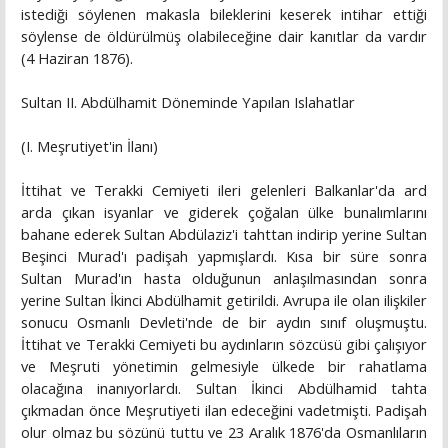
istediği söylenen makasla bileklerini keserek intihar ettiği
söylense de öldürülmüş olabileceğine dair kanıtlar da vardır
(4 Haziran 1876).
Sultan II. Abdülhamit Döneminde Yapılan Islahatlar
(I. Meşrutiyet'in İlanı)
İttihat ve Terakki Cemiyeti ileri gelenleri Balkanlar'da ard
arda çıkan isyanlar ve giderek çoğalan ülke bunalımlarını
bahane ederek Sultan Abdülaziz'i tahttan indirip yerine Sultan
Beşinci Murad'ı padişah yapmışlardı. Kısa bir süre sonra
Sultan Murad'ın hasta olduğunun anlaşılmasından sonra
yerine Sultan İkinci Abdülhamit getirildi. Avrupa ile olan ilişkiler
sonucu Osmanlı Devleti'nde de bir aydın sınıf oluşmuştu.
İttihat ve Terakki Cemiyeti bu aydınların sözcüsü gibi çalışıyor
ve Meşruti yönetimin gelmesiyle ülkede bir rahatlama
olacağına inanıyorlardı. Sultan İkinci Abdülhamid tahta
çıkmadan önce Meşrutiyeti ilan edeceğini vadetmişti. Padişah
olur olmaz bu sözünü tuttu ve 23 Aralık 1876'da Osmanlıların