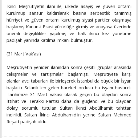
İkinci Meşrutiyetin ilanı ile; ülkede asayiş ve güven ortamı
kurulmuş sansür kaldırılarak basına serbestlik tanınmış
hürriyet ve güven ortamı kurulmuş siyasi partiler oluşmaya
başlamış Kanun-i Esasi yürürlüğe girmiş ve anayasa üzerinde
önemli değişiklikler yapılmış ve halk ikinci kez yönetime
padişah yanında katılma imkanı bulmuştur.
(31 Mart Vak'ası)
Meşrutiyetin yeniden ilanından sonra çeşitli gruplar arasında
çekişmeler ve tartışmalar başlamıştı. Meşrutiyete karşı
olanlar avcı taburları ile birleşerek İstanbul'da büyük bir İsyan
başlattı. Selanik'ten gelen hareket ordusu bu isyanı bastırdı.
Tarihimize 31 Mart vakası olarak geçen bu olaydan sonra
İttihat ve Terakki Partisi daha da güçlendi ve bu olaydan
dolayı sorumlu tutulan Sultan İkinci Abdülhamit tahttan
indirildi. Sultan İkinci Abdülhamid'in yerine Sultan Mehmed
Reşad padişah oldu.