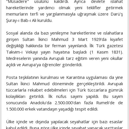
"Müsadere" usulünü kaldırdı. Ayrıca devlete ıslahat
hareketlerinde yardımcı olmak yeni teklifler getirmek
memurların terfi ve yargılanmasıyla uğraşmak üzere Darü'ş
Şuray-ı Bab-ı Ali kuruldu.
Sosyal alanda da bazı yenileşme hareketlerine ve ıslahatlara
girişen Sultan İkinci Mahmud 3 Mart 1929'da kıyafet
değişikliği hakkında bir ferman yayınlandı. İlk Türk gazetesi
Takvim-i Vekayi yayın hayatına başladı (1 Kasım 1831).
Medreselerin yanında Avrupalı tarz eğitim veren yeni okullar
açıldı ve Avrupa'ya öğrenciler gönderildi.
Posta teşkilatının kurulması ve Karantina uygulaması da yine
Sultan İkinci Mahmud döneminde gerçekleştirildi. Avrupalı
tüccarlarla rekabet edebilmeleri için Türk tüccarlara gümrük
kolaylıkları getirildi. İlk nüfus sayımı yapıldı. Bu sayım
sonucunda Anadolu'da 2.500.000'dan fazla Rumeli'de de
1.500.000 erkek vatandaşın yaşadığı tespit edildi.
Ülke içinde ve dışında yapılacak seyahatlar için bazı esaslar
kabul edildi. Buna göre ülke içinde seyahat yapacak yurttaşlar