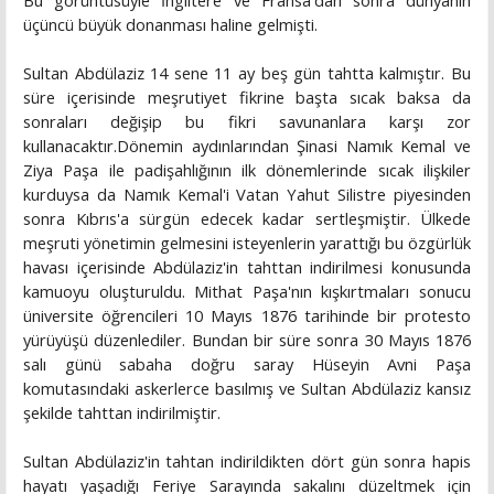
Bu görüntüsüyle İngiltere ve Fransa'dan sonra dünyanın
üçüncü büyük donanması haline gelmişti.
Sultan Abdülaziz 14 sene 11 ay beş gün tahtta kalmıştır. Bu
süre içerisinde meşrutiyet fikrine başta sıcak baksa da
sonraları değişip bu fikri savunanlara karşı zor
kullanacaktır.Dönemin aydınlarından Şinasi Namık Kemal ve
Ziya Paşa ile padişahlığının ilk dönemlerinde sıcak ilişkiler
kurduysa da Namık Kemal'i Vatan Yahut Silistre piyesinden
sonra Kıbrıs'a sürgün edecek kadar sertleşmiştir. Ülkede
meşruti yönetimin gelmesini isteyenlerin yarattığı bu özgürlük
havası içerisinde Abdülaziz'in tahttan indirilmesi konusunda
kamuoyu oluşturuldu. Mithat Paşa'nın kışkırtmaları sonucu
üniversite öğrencileri 10 Mayıs 1876 tarihinde bir protesto
yürüyüşü düzenlediler. Bundan bir süre sonra 30 Mayıs 1876
salı günü sabaha doğru saray Hüseyin Avni Paşa
komutasındaki askerlerce basılmış ve Sultan Abdülaziz kansız
şekilde tahttan indirilmiştir.
Sultan Abdülaziz'in tahtan indirildikten dört gün sonra hapis
hayatı yaşadığı Feriye Sarayında sakalını düzeltmek için