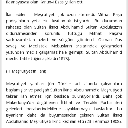
ilk anayasası olan Kanun-i Esasi'yi ilan etti.
İlan edilen I. Meşrutiyet çok uzun sürmedi. Mithat Paşa
padişahların yetkilerini kısıtlamak istiyordu. Bu durumdan
rahatsız olan Sultan İkinci Abdülhamid Sultan Abdülaziz'in
öldürülmesinden sorumlu tuttuğu Mithat Paşa'yı
sadrazamlıktan azletti ve sürgüne gönderdi. Osmanlı-Rus
savaşı ve Meclisteki Mebusların aralarındaki çekişmeleri
yüzünden meclis çalışamaz hale gelmişti. Sultan Abdülhamid
meclisi tatil ettiğini açıkladı (1878).
(II. Meşrutiyet'in İlanı)
Meşrutiyet yanlıları Jön Türkler adı altında çalışmalara
başlamışlar ve padişah Sultan İkinci Abdülhamid'e Meşrutiyeti
tekrar ilan etmesi için baskıda bulunuyorlardı. Daha çok
Makedonya'da örgütlenen İttihat ve Terakki Partisi ileri
gelenleri beraberindekilerle ayaklanmaya başladılar bu
isyanların daha da büyümesinden çekinen Sultan İkinci
Abdülhamid Meşrutiyeti İkinci kez ilan etti (23 Temmuz 1908).