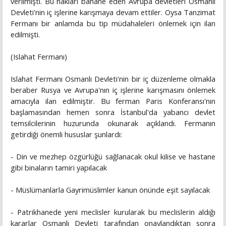
verilmişti. Bu hakları bahane eden Avrupa devletleri Osmanlı
Devleti'nin iç işlerine karışmaya devam ettiler. Oysa Tanzimat
Fermanı bir anlamda bu tip müdahaleleri önlemek için ilan
edilmişti.
(Islahat Fermanı)
Islahat Fermanı Osmanlı Devleti'nin bir iç düzenleme olmakla
beraber Rusya ve Avrupa'nın iç işlerine karışmasını önlemek
amacıyla ilan edilmiştir. Bu ferman Paris Konferansı'nın
başlamasından hemen sonra İstanbul'da yabancı devlet
temsilcilerinin huzurunda okunarak açıklandı. Fermanın
getirdiği önemli hususlar şunlardı:
- Din ve mezhep özgürlüğü sağlanacak okul kilise ve hastane
gibi binaların tamiri yapılacak
- Müslümanlarla Gayrimüslimler kanun önünde eşit sayılacak
- Patrikhanede yeni meclisler kurularak bu meclislerin aldığı
kararlar Osmanlı Devleti tarafından onaylandıktan sonra