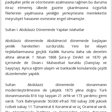
padişahın yetki ve otoritesinin azalmasına rağmen bu duruma
itiraz etmemiş ülkede gazete çıkarılmasına özgürlük
fikirlerinin yayılmasına yeniliğin yerleşmesine memlekette
meşrutiyet havasının esmesine engel olmamıştır.
Sultan I. Abdülaziz Döneminde Yapılan Islahatlar
Abdülaziz döneminde Abdülmecid döneminde başlayan
yenilik hareketleri sürdürüldü. Yeni bir vilayet
teşkilatlanmasına geçildi. Kadılık Kurumu daha sıkı denetim
altına alınarak 1 Nisan 1868 Şura-yı Devlet ve 1870 yılı
içerisinde de Divan-ı Muhasebat kuruldu (Danıştay ve
Sayıştay). Ayrıca eğitim ulaşım ve bankacılık konularında çeşitli
düzenlemeler yapıldı.
Sultan Abdülaziz döneminde donanmanın
modernleştirilmesine de çalışıldı. 1875 yılına doğru Türk
donanmasında 816 top taşıyan 21 zırhlı ve 173 yardımcı gemi
vardı. Türk Bahriyesinde 50.000 efrad 700 subay 208 yüksek
rütbeli subay 11 Tümamiral 6 Koramiral ve üç Oramiral vardı.