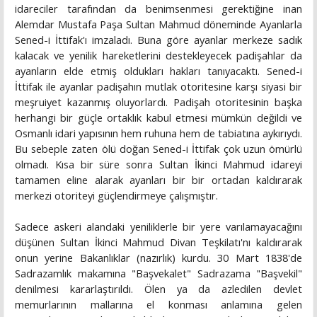
idareciler tarafından da benimsenmesi gerektiğine inan
Alemdar Mustafa Paşa Sultan Mahmud döneminde Ayanlarla
Sened-i İttifak'ı imzaladı. Buna göre ayanlar merkeze sadık
kalacak ve yenilik hareketlerini destekleyecek padişahlar da
ayanların elde etmiş oldukları hakları tanıyacaktı. Sened-i
İttifak ile ayanlar padişahın mutlak otoritesine karşı siyasi bir
meşruiyet kazanmış oluyorlardı. Padişah otoritesinin başka
herhangi bir güçle ortaklık kabul etmesi mümkün değildi ve
Osmanlı idari yapısının hem ruhuna hem de tabiatına aykırıydı.
Bu sebeple zaten ölü doğan Sened-i İttifak çok uzun ömürlü
olmadı. Kısa bir süre sonra Sultan İkinci Mahmud idareyi
tamamen eline alarak ayanları bir bir ortadan kaldırarak
merkezi otoriteyi güçlendirmeye çalışmıştır.
Sadece askeri alandaki yeniliklerle bir yere varılamayacağını
düşünen Sultan İkinci Mahmud Divan Teşkilatı'nı kaldırarak
onun yerine Bakanlıklar (nazırlık) kurdu. 30 Mart 1838'de
Sadrazamlık makamına "Başvekalet" Sadrazama "Başvekil"
denilmesi kararlaştırıldı. Ölen ya da azledilen devlet
memurlarının mallarına el konması anlamına gelen