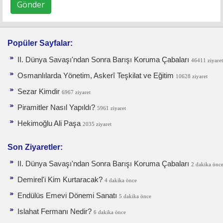
Gönder
Popüler Sayfalar:
II. Dünya Savaşı'ndan Sonra Barışı Koruma Ça­baları
46411 ziyaret
Osmanlılarda Yönetim, Askerî Teşkilat ve Eğitim
10628 ziyaret
Sezar Kimdir
6967 ziyaret
Piramitler Nasıl Yapıldı?
5961 ziyaret
Hekimoğlu Ali Paşa
2035 ziyaret
Son Ziyaretler:
II. Dünya Savaşı'ndan Sonra Barışı Koruma Ça­baları
2 dakika önc
Demirel'i Kim Kurtaracak?
4 dakika önce
Endülüs Emevi Dönemi Sanatı
5 dakika önce
Islahat Fermanı Nedir?
6 dakika önce