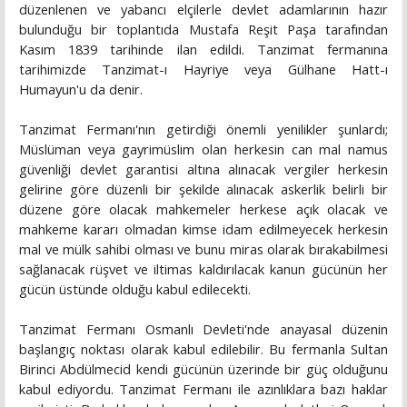
düzenlenen ve yabancı elçilerle devlet adamlarının hazır
bulunduğu bir toplantıda Mustafa Reşit Paşa tarafından
Kasım 1839 tarihinde ilan edildi. Tanzimat fermanına
tarihimizde Tanzimat-ı Hayriye veya Gülhane Hatt-ı
Humayun'u da denir.
Tanzimat Fermanı'nın getirdiği önemli yenilikler şunlardı;
Müslüman veya gayrimüslim olan herkesin can mal namus
güvenliği devlet garantisi altına alınacak vergiler herkesin
gelirine göre düzenli bir şekilde alınacak askerlik belirli bir
düzene göre olacak mahkemeler herkese açık olacak ve
mahkeme kararı olmadan kimse idam edilmeyecek herkesin
mal ve mülk sahibi olması ve bunu miras olarak bırakabilmesi
sağlanacak rüşvet ve iltimas kaldırılacak kanun gücünün her
gücün üstünde olduğu kabul edilecekti.
Tanzimat Fermanı Osmanlı Devleti'nde anayasal düzenin
başlangıç noktası olarak kabul edilebilir. Bu fermanla Sultan
Birinci Abdülmecid kendi gücünün üzerinde bir güç olduğunu
kabul ediyordu. Tanzimat Fermanı ile azınlıklara bazı haklar