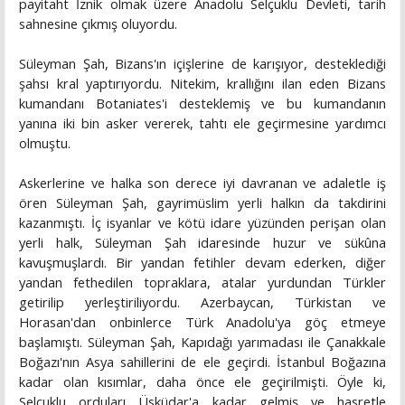
payitaht İznik olmak üzere Anadolu Selçuklu Devleti, tarih
sahnesine çıkmış oluyordu.
Süleyman Şah, Bizans'ın içişlerine de karışıyor, desteklediği
şahsı kral yaptırıyordu. Nitekim, krallığını ilan eden Bizans
kumandanı Botaniates'i desteklemiş ve bu kumandanın
yanına iki bin asker vererek, tahtı ele geçirmesine yardımcı
olmuştu.
Askerlerine ve halka son derece iyi davranan ve adaletle iş
ören Süleyman Şah, gayrimüslim yerli halkın da takdirini
kazanmıştı. İç isyanlar ve kötü idare yüzünden perişan olan
yerli halk, Süleyman Şah idaresinde huzur ve sükûna
kavuşmuşlardı. Bir yandan fetihler devam ederken, diğer
yandan fethedilen topraklara, atalar yurdundan Türkler
getirilip yerleştiriliyordu. Azerbaycan, Türkistan ve
Horasan'dan onbinlerce Türk Anadolu'ya göç etmeye
başlamıştı. Süleyman Şah, Kapıdağı yarımadası ile Çanakkale
Boğazı'nın Asya sahillerini de ele geçirdi. İstanbul Boğazına
kadar olan kısımlar, daha önce ele geçirilmişti. Öyle ki,
Selçuklu orduları Üsküdar'a kadar gelmiş ve hasretle