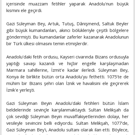
içerisinde muazzam fetihler yaparak Anadolu'nun büyük
kısmını ele geçirdi.
Gazi Süleyman Bey, Artuk, Tutuş, Dânişmend, Saltuk Beyler
gibi büyük kumandanları, akıncı bölükleriyle çeşitli bölgelere
göndermişti. Bu kumandanlar zaferler kazanarak Anadolunun
bir Türk ülkesi olmasını temin etmişlerdir.
Anadolu'daki fetih ordusu, Kayseri civarında Bizans ordusuyla
yaptığı savaşı kazandı ve hiçbir engelle karşılaşmadan
Marmara sahillerine, İzmit'e kadar ilerledi. Süleyman Bey,
Konya ile birlikte bütün orta Anadolu'yu fethetti. 1075'te de
mühim bir Bizans şehri olan İznik ve havalisini ele geçirerek
İznik'e yerleşti.
Gazi Süleyman Beyin Anadolu'daki fetihleri bütün İslam
beldelerinde sevinçle karşılanmaktaydı. Sultan Melikşah da
çok sevdiği Süleyman Beyin muvaffakiyetlerinden dolayı, her
vesileyle sevincini belli ediyordu. Sultan Melikşah, 1077'de,
Gazi Süleyman Bey'i, Anadolu sultanı olarak ilan etti. Böylece,