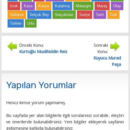
İznik
Kaza
Konya
Kutalmış
Malazgirt
Maraş
Olay
Saltanat
Selçuk Bey
Selçuklular
Suriye
Tarih
Türk
Türkler
Urfa
Önceki Konu:
Sonraki
Kurtoğlu Muslihiddin Reis
Konu:
Kuyucu Murad
Paşa
Yapılan Yorumlar
Henüz kimse yorum yapmamış.
Bu sayfada yer alan bilgilerle ilgili sorularınızı sorabilir, eleştiri
ve önerilerde bulunabilirsiniz. Yeni bilgiler ekleyerek sayfanın
gelişmesine katkıda bulunabilirsiniz.