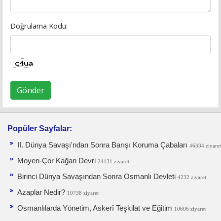
Doğrulama Kodu:
Gönder
Popüler Sayfalar:
II. Dünya Savaşı'ndan Sonra Barışı Koruma Ça­baları
46334 ziyaret
Moyen-Çor Kağan Devri
24131 ziyaret
Birinci Dünya Savaşından Sonra Osmanlı Devleti
4232 ziyaret
Azaplar Nedir?
10738 ziyaret
Osmanlılarda Yönetim, Askerî Teşkilat ve Eğitim
10606 ziyaret