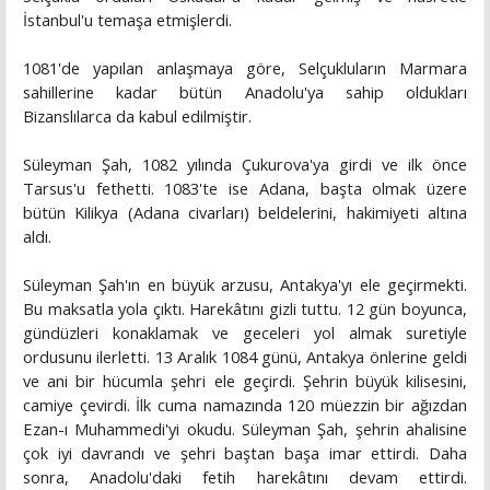
İstanbul'u temaşa etmişlerdi.
1081'de yapılan anlaşmaya göre, Selçukluların Marmara
sahillerine kadar bütün Anadolu'ya sahip oldukları
Bizanslılarca da kabul edilmiştir.
Süleyman Şah, 1082 yılında Çukurova'ya girdi ve ilk önce
Tarsus'u fethetti. 1083'te ise Adana, başta olmak üzere
bütün Kilikya (Adana civarları) beldelerini, hakimiyeti altına
aldı.
Süleyman Şah'ın en büyük arzusu, Antakya'yı ele geçirmekti.
Bu maksatla yola çıktı. Harekâtını gizli tuttu. 12 gün boyunca,
gündüzleri konaklamak ve geceleri yol almak suretiyle
ordusunu ilerletti. 13 Aralık 1084 günü, Antakya önlerine geldi
ve ani bir hücumla şehri ele geçirdi. Şehrin büyük kilisesini,
camiye çevirdi. İlk cuma namazında 120 müezzin bir ağızdan
Ezan-ı Muhammedi'yi okudu. Süleyman Şah, şehrin ahalisine
çok iyi davrandı ve şehri baştan başa imar ettirdi. Daha
sonra, Anadolu'daki fetih harekâtını devam ettirdi.