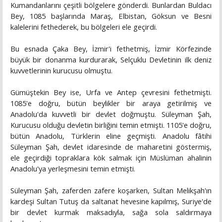
Kumandanlarını çeşitli bölgelere gönderdi. Bunlardan Buldacı
Bey, 1085 başlarında Maraş, Elbistan, Göksun ve Besni
kalelerini fethederek, bu bölgeleri ele geçirdi.
Bu esnada Çaka Bey, İzmir'i fethetmiş, İzmir Körfezinde
büyük bir donanma kurdurarak, Selçuklu Devletinin ilk deniz
kuvvetlerinin kurucusu olmuştu.
Gümüştekin Bey ise, Urfa ve Antep çevresini fethetmişti.
1085'e doğru, bütün beylikler bir araya getirilmiş ve
Anadolu'da kuvvetli bir devlet doğmuştu. Süleyman Şah,
Kurucusu olduğu devletin birliğini temin etmişti. 1105'e doğru,
bütün Anadolu, Türklerin eline geçmişti. Anadolu fâtihi
Süleyman Şah, devlet idaresinde de maharetini göstermiş,
ele geçirdiği topraklara kök salmak için Müslüman ahalinin
Anadolu'ya yerleşmesini temin etmişti.
Süleyman Şah, zaferden zafere koşarken, Sultan Melikşah'ın
kardeşi Sultan Tutuş da saltanat hevesine kapılmış, Suriye'de
bir devlet kurmak maksadıyla, sağa sola saldırmaya