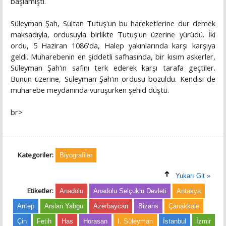
başlamıştı.
Süleyman Şah, Sultan Tutuş'un bu hareketlerine dur demek
maksadıyla, ordusuyla birlikte Tutuş'un üzerine yürüdü. İki
ordu, 5 Haziran 1086'da, Halep yakınlarında karşı karşıya
geldi. Muharebenin en şiddetli safhasında, bir kısım askerler,
Süleyman Şah'ın safını terk ederek karşı tarafa geçtiler.
Bunun üzerine, Süleyman Şah'ın ordusu bozuldu. Kendisi de
muharebe meydanında vuruşurken şehid düştü.
br>
Kategoriler:
Biyografiler
Yukarı Git »
Etiketler:
Anadolu
Anadolu Selçuklu Devleti
Antakya
Antep
Arslan Yabgu
Azerbaycan
Bizans
Çanakkale
Çin
Fetih
Has
Horasan
I. Süleyman
İstanbul
İzmir