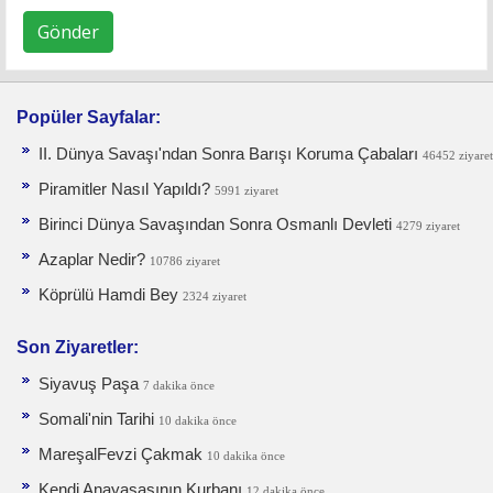
Gönder
Popüler Sayfalar:
II. Dünya Savaşı'ndan Sonra Barışı Koruma Ça­baları
46452 ziyaret
Piramitler Nasıl Yapıldı?
5991 ziyaret
Birinci Dünya Savaşından Sonra Osmanlı Devleti
4279 ziyaret
Azaplar Nedir?
10786 ziyaret
Köprülü Hamdi Bey
2324 ziyaret
Son Ziyaretler:
Siyavuş Paşa
7 dakika önce
Somali'nin Tarihi
10 dakika önce
MareşalFevzi Çakmak
10 dakika önce
Kendi Anayasasının Kurbanı
12 dakika önce