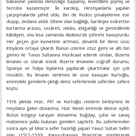
babasının yanında denizciliğe başlamış, leventlikte pişmiş ve
tecrübe kazanmıştır. İki kardeşi, Hıristiyanlarla yapılan
çarpışmalarda şehid oldu. Biri de Rodos şövalyelerine esir
düşüp, zindana atıldı. Dînine olan bağlılığı, kardeşini esâretten
kurtarma arzusu, cesâreti, zekâsı, atılganlığı ve gemicilikteki
kâbiliyeti, onu kısa zamanda Akdeniz'de şöhrete kavuşturdu.
Her geçen gün kuvvetinin artması, devamlı bir deniz üssü
ihtiyâcını ortaya çıkardı. Bunun üzerine otuz gemi ve altı bin
gemici ile Tunus Sultanına mürâcaat ederek ondan, Bizerte
limanını üs olarak istedi. Bizerte limanının coğrafî durumu,
İspanya ve İtalya kıyılarına yapılacak çıkartmalar için çok
müsâitti. Bu limanın verilmesi ile üsse kavuşan Kurtoğlu,
emrindeki gemilerle çıktığı deniz seferlerinde zaferden zafere
koştu.
1516 yılında Hızır, Pîrî ve Kurtoğlu reislerin birleşmesi ile
meydana gelen donanma, Hızır Reisin emrinde denize açıldı.
Bütün bölgeyi tarayan donanma; buğday, çuha ve savaş
malzemesi yüklü bulunan gemileri zaptetti. Bu zaferlerinden
sonra aynı yıl Mısır'a sefer hazırlığı yapan Yavuz Sultan Selîm
Han (1512-1520), Kapucubaşısını Bizerte'ye göndererek