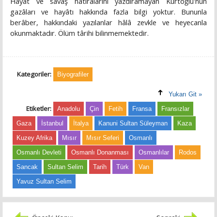
Hayat ve savaş hâtıralarını yazdıramayan Kurtoğlu'nun
gazâları ve hayâtı hakkında fazla bilgi yoktur. Bununla
berâber, hakkındaki yazılanlar hâlâ zevkle ve heyecanla
okunmaktadır. Ölüm târihi bilinmemektedir.
Kategoriler:
Biyografiler
Yukarı Git »
Etiketler:
Anadolu
Çin
Fetih
Fransa
Fransızlar
Gaza
İstanbul
İtalya
Kanuni Sultan Süleyman
Kaza
Kuzey Afrika
Mısır
Mısır Seferi
Osmanlı
Osmanlı Devleti
Osmanlı Donanması
Osmanlılar
Rodos
Sancak
Sultan Selim
Tarih
Türk
Van
Yavuz Sultan Selim