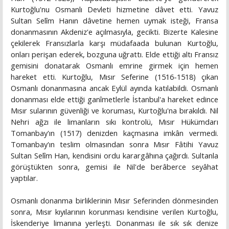
Kurtoğlu'nu Osmanlı Devleti hizmetine dâvet etti. Yavuz
Sultan Selîm Hanın dâvetine hemen uymak isteği, Fransa
donanmasının Akdeniz'e açılmasıyla, gecikti. Bizerte Kalesine
çekilerek Fransızlarla karşı müdafaada bulunan Kurtoğlu,
onları perişan ederek, bozguna uğrattı. Elde ettiği altı Fransız
gemisini donatarak Osmanlı emrine girmek için hemen
hareket etti. Kurtoğlu, Mısır Seferine (1516-1518) çıkan
Osmanlı donanmasına ancak Eylül ayında katılabildi. Osmanlı
donanması elde ettiği ganîmetlerle İstanbul'a hareket edince
Mısır sularının güvenliği ve koruması, Kurtoğlu'na bırakıldı. Nil
Nehri ağzı ile limanların sıkı kontrolü, Mısır Hükümdarı
Tomanbay'ın (1517) denizden kaçmasına imkân vermedi.
Tomanbay'ın teslim olmasından sonra Mısır Fâtihi Yavuz
Sultan Selîm Han, kendisini ordu karargâhına çağırdı. Sultanla
görüştükten sonra, gemisi ile Nil'de berâberce seyâhat
yaptılar.
Osmanlı donanma birliklerinin Mısır Seferinden dönmesinden
sonra, Mısır kıyılarının korunması kendisine verilen Kurtoğlu,
İskenderiye limanına yerleşti. Donanması ile sık sık denize