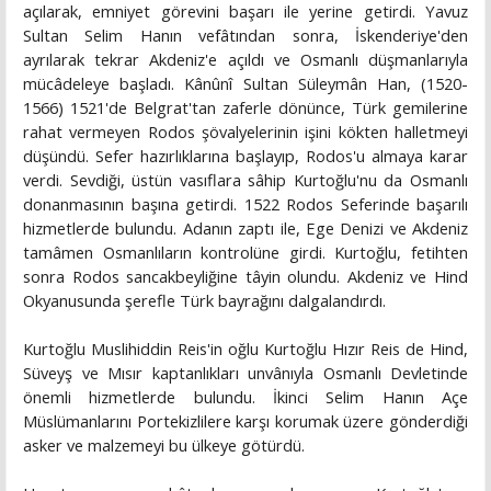
açılarak, emniyet görevini başarı ile yerine getirdi. Yavuz
Sultan Selim Hanın vefâtından sonra, İskenderiye'den
ayrılarak tekrar Akdeniz'e açıldı ve Osmanlı düşmanlarıyla
mücâdeleye başladı. Kânûnî Sultan Süleymân Han, (1520-
1566) 1521'de Belgrat'tan zaferle dönünce, Türk gemilerine
rahat vermeyen Rodos şövalyelerinin işini kökten halletmeyi
düşündü. Sefer hazırlıklarına başlayıp, Rodos'u almaya karar
verdi. Sevdiği, üstün vasıflara sâhip Kurtoğlu'nu da Osmanlı
donanmasının başına getirdi. 1522 Rodos Seferinde başarılı
hizmetlerde bulundu. Adanın zaptı ile, Ege Denizi ve Akdeniz
tamâmen Osmanlıların kontrolüne girdi. Kurtoğlu, fetihten
sonra Rodos sancakbeyliğine tâyin olundu. Akdeniz ve Hind
Okyanusunda şerefle Türk bayrağını dalgalandırdı.
Kurtoğlu Muslihiddin Reis'in oğlu Kurtoğlu Hızır Reis de Hind,
Süveyş ve Mısır kaptanlıkları unvânıyla Osmanlı Devletinde
önemli hizmetlerde bulundu. İkinci Selim Hanın Açe
Müslümanlarını Portekizlilere karşı korumak üzere gönderdiği
asker ve malzemeyi bu ülkeye götürdü.