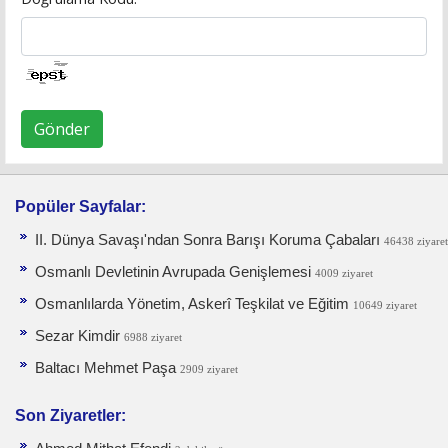
Gönder
Popüler Sayfalar:
II. Dünya Savaşı'ndan Sonra Barışı Koruma Ça­baları
46438 ziyaret
Osmanlı Devletinin Avrupada Genişlemesi
4009 ziyaret
Osmanlılarda Yönetim, Askerî Teşkilat ve Eğitim
10649 ziyaret
Sezar Kimdir
6988 ziyaret
Baltacı Mehmet Paşa
2909 ziyaret
Son Ziyaretler: