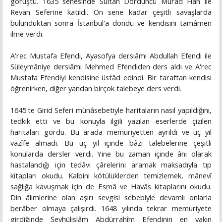
görüştü. 1635 senesinde Sultan Dördüncü Murâd Han ile
Revan Seferine katıldı. On sene kadar çeşitli savaşlarda
bulunduktan sonra İstanbul'a döndü ve kendisini tamâmen
ilme verdi.
A'rec Mustafa Efendi, Ayasofya dersiâmı Abdullah Efendi ile
Süleymâniye dersiâmı Mehmed Efendiden ders aldı ve A'rec
Mustafa Efendiyi kendisine üstâd edindi. Bir taraftan kendisi
öğrenirken, diğer yandan birçok talebeye ders verdi.
1645'te Girid Seferi münâsebetiyle haritaların nasıl yapıldığını,
tedkik etti ve bu konuyla ilgili yazılan eserlerde çizilen
haritaları gördü. Bu arada memuriyetten ayrıldı ve üç yıl
vazîfe almadı. Bu üç yıl içinde bâzı talebelerine çeşitli
konularda dersler verdi. Yine bu zaman içinde âni olarak
hastalandığı için tedâvi çârelerini aramak maksadıyla tıp
kitapları okudu. Kalbini kötülüklerden temizlemek, mânevî
sağlığa kavuşmak için de Esmâ ve Havâs kitaplarını okudu.
Din âlimlerine olan aşırı sevgisi sebebiyle devamlı onlarla
berâber olmaya çalışırdı. 1648 yılında tekrar memuriyete
girdiğinde Şeyhülislâm Abdürrahîm Efendinin en yakın