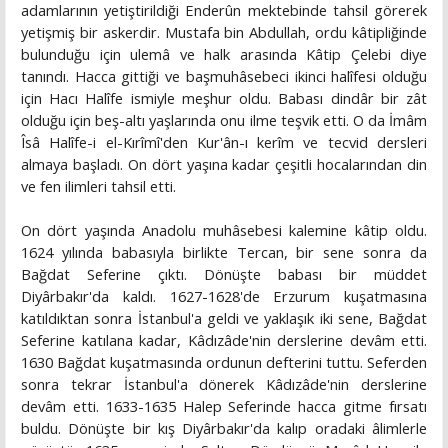
adamlarının yetiştirildiği Enderûn mektebinde tahsil görerek
yetişmiş bir askerdir. Mustafa bin Abdullah, ordu kâtipliğinde
bulunduğu için ulemâ ve halk arasında Kâtip Çelebi diye
tanındı. Hacca gittiği ve başmuhâsebeci ikinci halîfesi olduğu
için Hacı Halîfe ismiyle meşhur oldu. Babası dindâr bir zât
olduğu için beş-altı yaşlarında onu ilme teşvik etti. O da İmâm
Îsâ Halîfe-i el-Kırîmî'den Kur'ân-ı kerîm ve tecvid dersleri
almaya başladı. On dört yaşına kadar çeşitli hocalarından din
ve fen ilimleri tahsil etti.
On dört yaşında Anadolu muhâsebesi kalemine kâtip oldu.
1624 yılında babasıyla birlikte Tercan, bir sene sonra da
Bağdat Seferine çıktı. Dönüşte babası bir müddet
Diyârbakır'da kaldı. 1627-1628'de Erzurum kuşatmasına
katıldıktan sonra İstanbul'a geldi ve yaklaşık iki sene, Bağdat
Seferine katılana kadar, Kâdızâde'nin derslerine devâm etti.
1630 Bağdat kuşatmasında ordunun defterini tuttu. Seferden
sonra tekrar İstanbul'a dönerek Kâdızâde'nin derslerine
devâm etti. 1633-1635 Halep Seferinde hacca gitme fırsatı
buldu. Dönüşte bir kış Diyârbakır'da kalıp oradaki âlimlerle