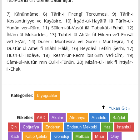
1879'da iki cilt olarak basılmıştır.
7) Kânûnnâme, 8) Târîh-i Firengî Tercümesi, 9) Târîh-i
Kostantiniyye ve Kayâsire, 10) İrşâd-ül-Hayâfâ ilâ Târîh-ul-
Yunân ver-Rûm, 11) Süllem-ül-Vusûl ilâ Tabakât-ilFuhûl, 12)
İhlâm-ül-Mukaddes, 13) Tuhfet-ül-Ahfâr fil-Hikem ve'l-Emsâl
ve'l-Eş'âr, 14) Dürer-i Müntesira vel Gurer-i Münteşira, 15)
Düstûr-ül-Amel fî Islâhil-Hâlâl, 16) Beydâvî Tefsîri Şerhi, 17)
Hüsn-ül-Hidâye, 18) Resm-ür-Recm bis-Sim ve'l-Cîm, 19)
Câmi-ul-Mütûn min Cüll-il-Fünûn, 20) Mîzân-ül-Hak fî İhtiyâr-
il-Ehak.
Kategoriler:
Biyografiler
Yukarı Git »
Etiketler:
ABD
Akalar
Almanya
Anadolu
Bağdat
Çin
Coğrafya
Enderun
Enderun Mektebi
Has
İstanbul
Kadı
Katip Çelebi
Kronoloji
Matbaa
Mısır
Olay