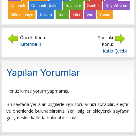
Osmanlı
Osmanlı Devleti
Savaşlar
Sentez
Şeyhülislam
Süleymaniye
Takvim
Tarih
Türk
Van
Yunan
Önceki Konu:
Sonraki
Katerina II
Konu:
Katip Çelebi
Yapılan Yorumlar
Henüz kimse yorum yapmamış.
Bu sayfada yer alan bilgilerle ilgili sorularınızı sorabilir, eleştiri
ve önerilerde bulunabilirsiniz. Yeni bilgiler ekleyerek sayfanın
gelişmesine katkıda bulunabilirsiniz.