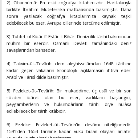
2) Cihannümâ: En eski coğrafya kitabımızdır. Haritalarıyla
birlikte İbrâhim Müteferrika matbaasında basılmıştır. Daha
sonra yazılacak coğrafya kitaplarımıza kaynak teşkil
edebilecek bu eser, Avrupa dillerinde tercüme edilmiştir.
3) Tuhfet-ül Kibâr fî Esfâr-il Bihâr: Denizcilik târihi bakımından
mühim bir eserdir. Osmanlı Devleti zamânındaki deniz
savaşlarından bahseder.
4) Takvîm-üt-Tevârîh: dem aleyhisselâmdan 1648 târihine
kadar geçen vakaların kronolojik açıklamasını ihtivâ eder.
Arabî ve Fârisî dilde basılmıştır.
5) Fezleket-üt-Tevârîh: Bir mukaddime, üç usûl ve bir son
sözden ibâret olan bu eser, varlıkların başlangıcı,
peygamberlerin ve hükümdârların târihi diye hülâsa
edilebilecek bir târih kitâbıdır.
6) Fezleke: Fezleket-üt-Tevârih'in devâmı niteliğindedir.
1591'den 1654 târihine kadar vukû bulan olayları anlatır.