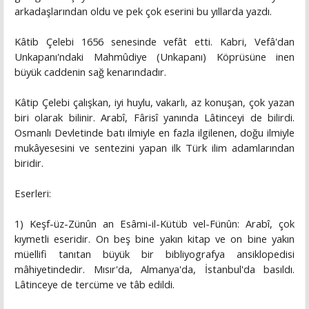
arkadaşlarından oldu ve pek çok eserini bu yıllarda yazdı.
Kâtib Çelebi 1656 senesinde vefât etti. Kabri, Vefâ'dan
Unkapanı'ndaki Mahmûdiye (Unkapanı) Köprüsüne inen
büyük caddenin sağ kenarındadır.
Kâtip Çelebi çalışkan, iyi huylu, vakarlı, az konuşan, çok yazan
biri olarak bilinir. Arabî, Fârisî yanında Lâtinceyi de bilirdi.
Osmanlı Devletinde batı ilmiyle en fazla ilgilenen, doğu ilmiyle
mukâyesesini ve sentezini yapan ilk Türk ilim adamlarından
biridir.
Eserleri:
1) Keşf-üz-Zünûn an Esâmi-il-Kütüb vel-Fünûn: Arabî, çok
kıymetli eseridir. On beş bine yakın kitap ve on bine yakın
müellifi tanıtan büyük bir bibliyografya ansiklopedisi
mâhiyetindedir. Mısır'da, Almanya'da, İstanbul'da basıldı.
Lâtinceye de tercüme ve tâb edildi.