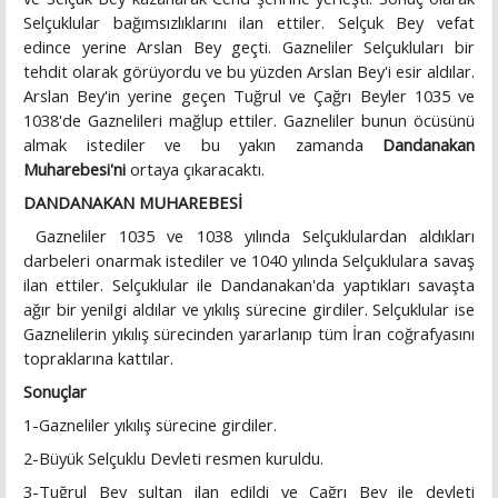
Selçuklular bağımsızlıklarını ilan ettiler. Selçuk Bey vefat
edince yerine Arslan Bey geçti. Gazneliler Selçukluları bir
tehdit olarak görüyordu ve bu yüzden Arslan Bey'i esir aldılar.
Arslan Bey'in yerine geçen Tuğrul ve Çağrı Beyler 1035 ve
1038'de Gaznelileri mağlup ettiler. Gazneliler bunun öcüsünü
almak istediler ve bu yakın zamanda
Dandanakan
Muharebesi'ni
ortaya çıkaracaktı.
DANDANAKAN MUHAREBESİ
Gazneliler 1035 ve 1038 yılında Selçuklulardan aldıkları
darbeleri onarmak istediler ve 1040 yılında Selçuklulara savaş
ilan ettiler. Selçuklular ile Dandanakan'da yaptıkları savaşta
ağır bir yenilgi aldılar ve yıkılış sürecine girdiler. Selçuklular ise
Gaznelilerin yıkılış sürecinden yararlanıp tüm İran coğrafyasını
topraklarına kattılar.
Sonuçlar
1-Gazneliler yıkılış sürecine girdiler.
2-Büyük Selçuklu Devleti resmen kuruldu.
3-Tuğrul Bey sultan ilan edildi ve Çağrı Bey ile devleti