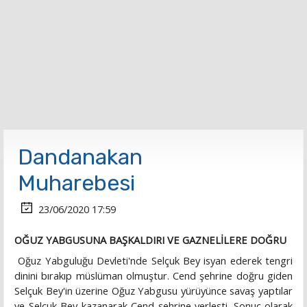
Dandanakan
Muharebesi
23/06/2020 17:59
OĞUZ YABGUSUNA BAŞKALDIRI VE GAZNELİLERE DOĞRU
Oğuz Yabguluğu Devleti'nde Selçuk Bey isyan ederek tengri
dinini bırakıp müslüman olmuştur. Cend şehrine doğru giden
Selçuk Bey'in üzerine Oğuz Yabgusu yürüyünce savaş yaptılar
ve Selçuk Bey kazanarak Cend şehrine yerleşti. Sonuç olarak