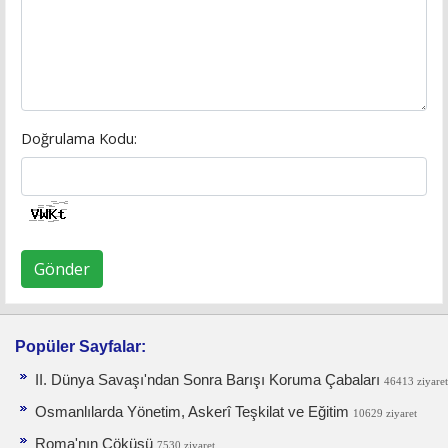
Doğrulama Kodu:
Gönder
Popüler Sayfalar:
II. Dünya Savaşı'ndan Sonra Barışı Koruma Ça­baları
46413 ziyaret
Osmanlılarda Yönetim, Askerî Teşkilat ve Eğitim
10629 ziyaret
Roma'nın Çöküşü
7530 ziyaret