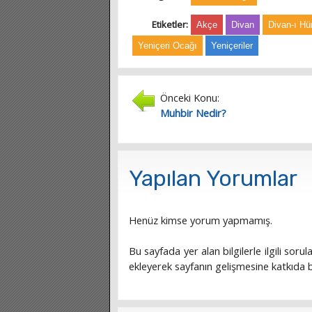
Etiketler:
Akçe
Divan
Divan-ı H
Yeniçeri Ocağı
Yeniçeriler
Önceki Konu:
Muhbir Nedir?
Yapılan Yorumlar
Henüz kimse yorum yapmamış.
Bu sayfada yer alan bilgilerle ilgili sorula
ekleyerek sayfanın gelişmesine katkıda bu