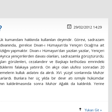
?
29/02/2012 14:29
ük kumandanı hakkında kullanılan deyimdir. Görevi, sadrazam
divanında, gerekse Divan-ı Hümayun'da Yeniçeri Ocağı'na ait
zlığını yapmaktır. Divan-ı Hümayun'dan yazılan yazılar, Yeniçeri
i. Ayrıca yeniçerilerden davası olanları, sadrazamla görüştürürdü.
ları görülenleri, cezalandırır ve Başkapı kethüdası emrindeki
rdüklerini falakaya yatırırdı. On akçe olan ulufesi sonradan 20
lerin kulluk aidatını da alırdı. XVI. yüzyıl sonlarında Muhzır
arlardı. Bunlara her üç yılda bir devir atı ismiyle hükümdar
'nın kaldırılmasında sonra Muhzır Ağalık da kaldırıldı. Yerine
Yukarı Git »