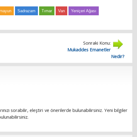
ümayun
Sadrazam
Tımar
Van
Yeniçeri Ağası
Sonraki Konu:
Mukaddes Emanetler
Nedir?
rınızı sorabilir, eleştiri ve önerilerde bulunabilirsiniz. Yeni bilgiler
lunabilirsiniz.