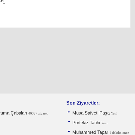
Son Ziyaretler:
ruma Ça­baları
Musa Safveti Paşa
46327 ziyaret
Yeni
Portekiz Tarihi
Yeni
Muhammed Tapar
1 dakika önce