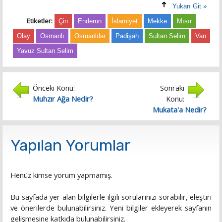
Yukarı Git »
Etiketler:
Çin
Enderun
İslamiyet
Mekke
Mısır
Olay
Osmanlı
Osmanlılar
Padişah
Sultan Selim
Van
Yavuz Sultan Selim
Önceki Konu:
Sonraki
Muhzır Ağa Nedir?
Konu:
Mukata'a Nedir?
Yapılan Yorumlar
Henüz kimse yorum yapmamış.
Bu sayfada yer alan bilgilerle ilgili sorularınızı sorabilir, eleştiri
ve önerilerde bulunabilirsiniz. Yeni bilgiler ekleyerek sayfanın
gelişmesine katkıda bulunabilirsiniz.