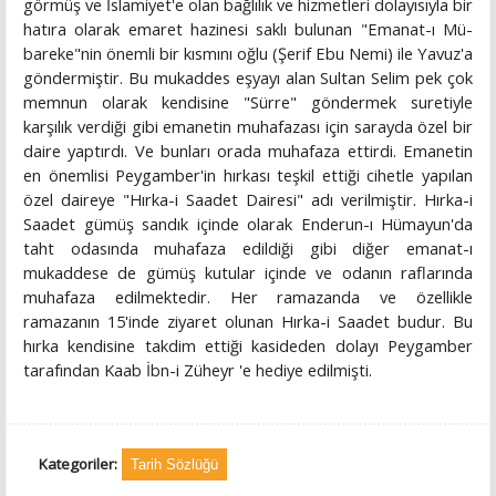
görmüş ve İslamiyet'e olan bağlılık ve hizmetleri dolayısıyla bir
hatıra olarak emaret hazinesi saklı bulunan "Emanat-ı Mü-
bareke"nin önemli bir kısmını oğlu (Şerif Ebu Nemi) ile Yavuz'a
göndermiştir. Bu mukaddes eşyayı alan Sultan Selim pek çok
memnun olarak kendisine "Sürre" göndermek suretiyle
karşılık verdiği gibi emanetin muhafazası için sarayda özel bir
daire yaptırdı. Ve bunları orada muhafaza ettirdi. Emanetin
en önemlisi Peygamber'in hırkası teşkil ettiği cihetle yapılan
özel daireye "Hırka-i Saadet Dairesi" adı verilmiştir. Hırka-i
Saadet gümüş sandık içinde olarak Enderun-ı Hümayun'da
taht odasında muhafaza edildiği gibi diğer emanat-ı
mukaddese de gümüş kutular içinde ve odanın raflarında
muhafaza edilmektedir. Her ramazanda ve özellikle
ramazanın 15'inde ziyaret olunan Hırka-i Saadet budur. Bu
hırka kendisine takdim ettiği kasideden dolayı Peygamber
tarafından Kaab İbn-i Züheyr 'e hediye edilmişti.
Kategoriler:
Tarih Sözlüğü