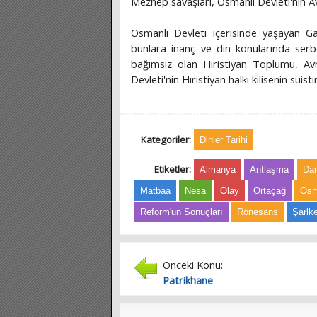
Mezhep savaşları, Osmanlı Devleti'nin Av
Osmanlı Devleti içerisinde yaşayan Ga
bunlara inanç ve din konularında serb
bağımsız olan Hıristiyan Toplumu, A
Devleti'nin Hıristiyan halkı kilisenin suis
Kategoriler:
Dinler Tarihi
Etiketler:
Almanya
Antlaşma
Da
Matbaa
Nesa
Olay
Ortaçağ
Osm
Reform'un Sonuçları
Rönesans
Şarlk
Önceki Konu:
Patrikhane