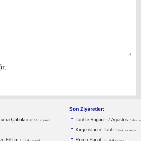
Son Ziyaretler:
ruma Ça­baları
Tarihte Bugün - 7 Ağustos
46331 ziyaret
2 dakik
Kırgızistan'ın Tarihi
3 dakika önce
ve Eğitim
Roma Sanatı
10604 ziyaret
5 dakika önce