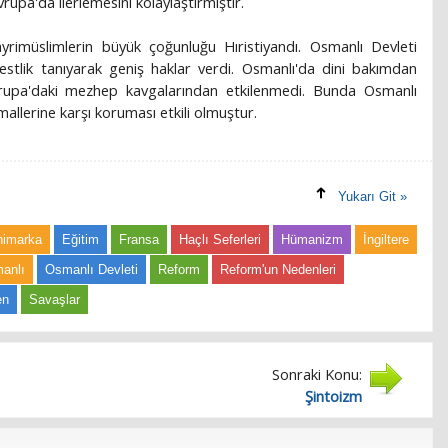
rupa'da ilerlemesini kolaylaştırmıştır.
yrimüslimlerin büyük çoğunluğu Hıristiyandı. Osmanlı Devleti
estlik tanıyarak geniş haklar verdi. Osmanlı'da dini bakımdan
vrupa'daki mezhep kavgalarından etkilenmedi. Bunda Osmanlı
timallerine karşı koruması etkili olmuştur.
Yukarı Git »
nimarka
Eğitim
Fransa
Haçlı Seferleri
Hümanizm
İngiltere
anlı
Osmanlı Devleti
Reform
Reform'un Nedenleri
en
Savaşlar
Sonraki Konu:
Şintoizm