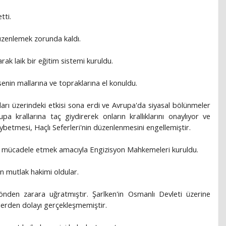
tti.
düzenlemek zorunda kaldı.
arak laik bir eğitim sistemi kuruldu.
lisenin mallarına ve topraklarına el konuldu.
lları üzerindeki etkisi sona erdi ve Avrupa'da siyasal bölünmeler
 krallarına taç giydirerek onların krallıklarını onaylıyor ve
betmesi, Haçlı Seferleri'nin düzenlenmesini engellemiştir.
le mücadele etmek amacıyla Engizisyon Mahkemeleri kuruldu.
in mutlak hakimi oldular.
yönden zarara uğratmıştır. Şarlken'in Osmanlı Devleti üzerine
lerden dolayı gerçekleşmemiştir.