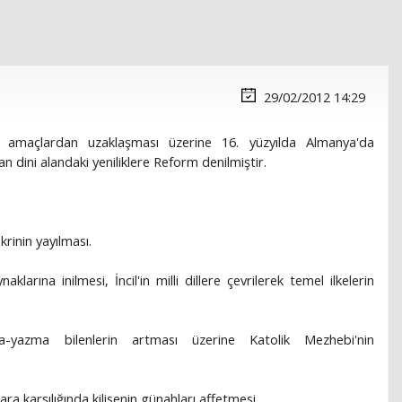
29/02/2012 14:29
ini amaçlardan uzaklaşması üzerine 16. yüzyılda Almanya'da
n dini alandaki yeniliklere Reform denilmiştir.
ikrinin yayılması.
larına inilmesi, İncil'in milli dillere çevrilerek temel ilkelerin
-yazma bilenlerin artması üzerine Katolik Mezhebi'nin
a karşılığında kilisenin günahları affetmesi.