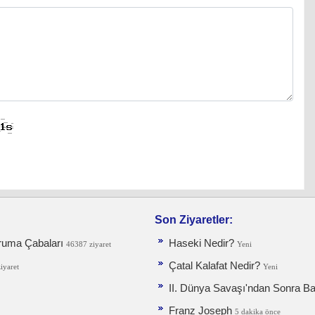
Son Ziyaretler:
ruma Ça­baları
Haseki Nedir?
46387 ziyaret
Yeni
Çatal Kalafat Nedir?
iyaret
Yeni
II. Dünya Savaşı'ndan Sonra Ba
Franz Joseph
5 dakika önce