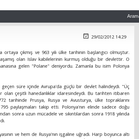
Aram
29/02/2012 14:29
da ortaya çıkmış ve 963 yılı ülke tarihinin başlangıcı olmuştur.
aşamış olan Islav kabilelerinin kurmuş olduğu bir devlettir. O
 manasına gelen "Polane" deniyordu. Zamanla bu isim Polonya
r geçen süre içinde Avrupa'da güçlü bir devlet halindeydi. "Üç
 olan çeşitli hanedanlıklar idaresindeydi. Bu tarihten itibaren
72 tarihinde Prusya, Rusya ve Avusturya, ülke topraklarını
1795 paylaşmaları takip etti. Polonya'nın elinde sadece doğu
şından sonra uzun mücadele ve sıkıntılardan sonra 1918 yılında
dı.
asının ve hem de Rusya'nın işgaline uğradı. Harp boyunca altı