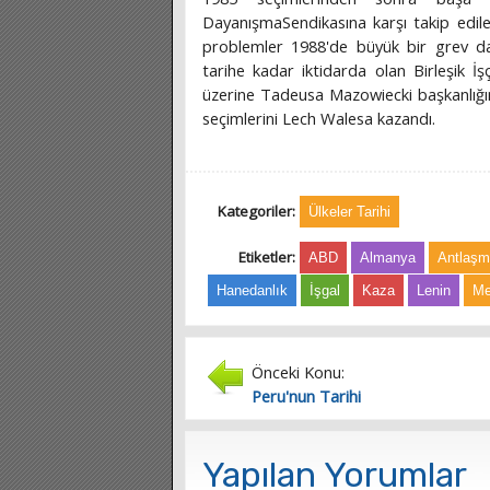
DayanışmaSendikasına karşı takip edil
problemler 1988'de büyük bir grev da
tarihe kadar iktidarda olan Birleşik İş
üzerine Tadeusa Mazowiecki başkanlığın
seçimlerini Lech Walesa kazandı.
Kategoriler:
Ülkeler Tarihi
Etiketler:
ABD
Almanya
Antlaş
Hanedanlık
İşgal
Kaza
Lenin
Me
Önceki Konu:
Peru'nun Tarihi
Yapılan Yorumlar