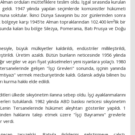
Alman orduları müttefiklere teslim oldu. İşgal sırasında kurulan
geldi. 1947 yılında yapılan seçimlerde komünistler hükümeti
muna soktular. İkinci Dünya Savaşınin bu zor günlerinden sonra
k bölgeye karşı 1945'te Alman topraklarından 102.400 km²lik bir
usunda kalan bu bölge Silezya, Pomerania, Batı Prusya ve Doğu
yle, büyük mülkiyetler kaldırıldı, endüstriler millileştirildi,
ştirildi. Üretim azaldı. Bütün bunların neticesinde 1956 yılında
ğır vergiler ve aşırı fiyat yükselmeleri yeni isyanlara yolaçtı. 1980
 tersanelerinde gelişen "İşçi Grevleri" sonunda, işçinin yanında
mtiyazı" vermek mecburiyetinde kaldı. Gdansk adıyla bilinen bu
ı kurma hakkı elde edildi.
itleri ülkede sıkıyönetim ilanına sebep oldu. İşçi ayaklanmalarını
leri tutuklandı. 1982 yılında ABD baskısı neticesi sıkıyönetim
a Lenin Tersanelerinde hükümet aleyhtarı gösteriler yapıldı. 1
tinden haklarını talep etmek üzere "İşçi Bayramını" grevlerle
r verdi.
n Jaruzelski, Batıyla ilişkilerini geliştirmeye çalıştı.