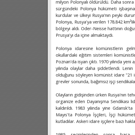
milyon Polonyalı öldürüldü. Daha sonra 
sürgündeki Polonya hükümeti işbaşına 
kurdular ve ülkeyi Rusya'nın peyki duru
Polonya, Rusya'ya verilen 178.842 km²li
bölgeyi aldı. Oder-Neisse hattının doğ
Prusya'yı da içine almaktaydı.
Polonya idaresine komünistlerin gelmesi
okullardaki eğitim sistemleri komünistle
Poznan'da isyan çıktı. 1970 yılında yeni a
yılında olaylar daha şiddetlendi. Lenin
olduğunu söyleyen komünist idare "21 i
grevler sonunda, bağımsız işçi sendikalar
Olayların gidişinden ürken Rusya'nın tehd
organize eden Dayanışma Sendikası lider
kaldırıldı. 1983 yılında yine Gdansk't
Mayıs'ta Polonya İşçileri, İşçi hüküme
kutladılar. Askeri idare işçilere bazı hakla
1985 seçimlerinden sonra başa geçe