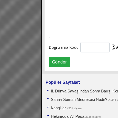
Doğrulama Kodu:
Gönder
Popüler Sayfalar:
II. Dünya Savaşı'ndan Sonra Barışı Ko
Sahn-ı Seman Medresesi Nedir?
22354 z
Kanglılar
4357 ziyaret
Hekimoğlu Ali Paşa
2025 ziyaret