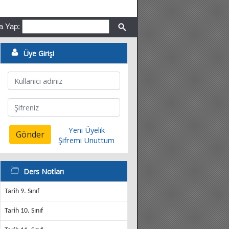
a Yap:
Üye Girişi
Yeni Üyelik
Gönder
Şifremi Unuttum
Ders Notları
Tarih 9. Sınıf
Tarih 10. Sınıf