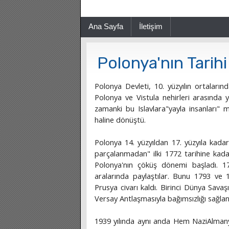
Ana Sayfa
İletişim
Polonya'nın Tarihi
Polonya Devleti, 10. yüzyılın ortaların
Polonya ve Vistula nehirleri arasında y
zamanki bu Islavlara"yayla insanları"
haline dönüştü.
Polonya 14. yüzyıldan 17. yüzyıla kada
parçalanmadan" ilki 1772 tarihine kadar
Polonya'nın çöküş dönemi başladı. 17
aralarında paylaştılar. Bunu 1793 ve 
Prusya civarı kaldı. Birinci Dünya Sava
Versay Antlaşmasıyla bağımsızlığı sağlan
1939 yılında aynı anda Hem NaziAlmany