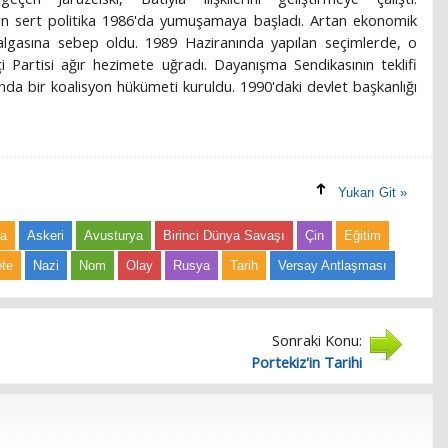
en sert politika 1986'da yumuşamaya başladı. Artan ekonomik
lgasına sebep oldu. 1989 Haziranında yapılan seçimlerde, o
çi Partisi ağır hezimete uğradı. Dayanışma Sendikasının teklifi
da bir koalisyon hükümeti kuruldu. 1990'daki devlet başkanlığı
Yukarı Git »
ma
Askeri
Avusturya
Birinci Dünya Savaşı
Çin
Eğitim
te
Nazi
Nom
Olay
Rusya
Tarih
Versay Antlaşması
Sonraki Konu:
Portekiz'in Tarihi