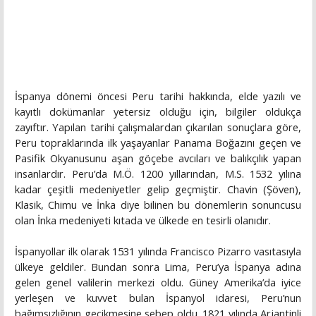
İspanya dönemi öncesi Peru tarihi hakkında, elde yazılı ve
kayıtlı dokümanlar yetersiz olduğu için, bilgiler oldukça
zayıftır. Yapılan tarihi çalışmalardan çıkarılan sonuçlara göre,
Peru topraklarında ilk yaşayanlar Panama Boğazını geçen ve
Pasifik Okyanusunu aşan göçebe avcıları ve balıkçılık yapan
insanlardır. Peru’da M.Ö. 1200 yıllarından, M.S. 1532 yılına
kadar çeşitli medeniyetler gelip geçmiştir. Chavin (Şöven),
Klasik, Chimu ve İnka diye bilinen bu dönemlerin sonuncusu
olan İnka medeniyeti kıtada ve ülkede en tesirli olanıdır.
İspanyollar ilk olarak 1531 yılında Francisco Pizarro vasıtasıyla
ülkeye geldiler. Bundan sonra Lima, Peru’ya İspanya adına
gelen genel valilerin merkezi oldu. Güney Amerika’da iyice
yerleşen ve kuvvet bulan İspanyol idaresi, Peru’nun
bağımsızlığının gecikmesine sebep oldu. 1821 yılında Arjantinli