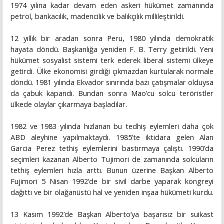
1974 yılına kadar devam eden askeri hükümet zamanında
petrol, bankacılık, madencilik ve balıkçılık millileştirildi.
12 yıllık bir aradan sonra Peru, 1980 yılında demokratik
hayata döndü. Başkanlığa yeniden F. B. Terry getirildi. Yeni
hükümet sosyalist sistemi terk ederek liberal sistemi ülkeye
getirdi. Ülke ekonomisi girdiği çıkmazdan kurtularak normale
döndü. 1981 yılında Ekvador sınırında bazı çatışmalar olduysa
da çabuk kapandı. Bundan sonra Mao’cu solcu teröristler
ülkede olaylar çıkarmaya başladılar.
1982 ve 1983 yılında hızlanan bu tedhiş eylemleri daha çok
ABD aleyhine yapılmaktaydı. 1985’te iktidara gelen Alan
Garcia Perez tethiş eylemlerini bastırmaya çalıştı. 1990’da
seçimleri kazanan Alberto Tujimori de zamanında solcuların
tethiş eylemleri hızla arttı. Bunun üzerine Başkan Alberto
Fujimori 5 Nisan 1992’de bir sivil darbe yaparak kongreyi
dağıttı ve bir olağanüstü hal ve yeniden inşaa hükümeti kurdu.
13 Kasım 1992’de Başkan Alberto’ya başarısız bir suikast