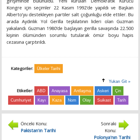
girişiminde bulunuldu. Yeni kurulan Demokratik Kurucu
Kongre için seçimler 22 Kasım 1992’de yapıldı ve Başkan
Alberto’yu destekleyen partiler salt çoğunluğu elde ettiler. Bu
arada Aydınlık Yol Gerilla teşkilatının lideri olan Guzman
yakalandı. Guzman 1980’de başlayan gerilla savaşında 22.500
kişinin ölümünden sorumlu tutularak ömür boyu hapis
cezasına çarptırıldı.
Kategoriler:
Ülkeler Tarihi
Yukarı Git »
Etiketler:
ABD
Anayasa
Antlaşma
Askeri
Çin
Cumhuriyet
Kayı
Kaza
Nom
Olay
Suikast
Tarih
Önceki Konu:
Sonraki
Pakistan'ın Tarihi
Konu:
Polonya'nın Tarihi