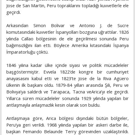
Jose de San Martin, Peru topraklarını topladığı kuvvetlerle ele
geçirdi.
Arkasından Simon Bolivar ve Antonio J. de Sucre
komutasındaki kuvvetler İspanyolları bozguna uğrattılar. 1826
yılında Callao bölgesinin de ele geçirilmesi sonunda Peru
bağımsızlığını ilan etti. Böylece Amerika kıtasındaki İspanya
İmparatorluğu çöktü.
1846 yılına kadar ülke içinde siyasi ve politik mücadeleler
başgöstermiştir. Evvela 1822’de kongre bir cumhuriyet
anayasasını kabul etti ve 1823’te Jose de la Riva Agüero
ülkenin ilk başkanı oldu. 1879-84 yılları arasında Şili, Peru ve
Bolivya’ya saldırdı ve Tarapaca, Tacna veArica’yı ele geçirdi.
Yıllarca süren mücadeleler sonunda 1929 yılında yapılan bir
antlaşmayla anlaşmazlık kesin olarak son buldu.
Antlaşmaya göre, Arica bölgesi dışındaki bütün bölgeler,
Peru’ya geri verildi. 1968 yılında yapılan bir askeri darbe ile,
başkan Femando Belaunde Terry görevinden uzaklaştırıldı.