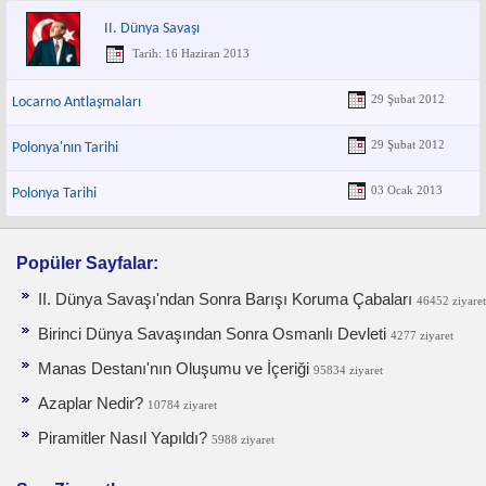
II. Dünya Savaşı
Tarih: 16 Haziran 2013
29 Şubat 2012
Locarno Antlaşmaları
29 Şubat 2012
Polonya'nın Tarihi
03 Ocak 2013
Polonya Tarihi
Popüler Sayfalar:
II. Dünya Savaşı'ndan Sonra Barışı Koruma Ça­baları
46452 ziyaret
Birinci Dünya Savaşından Sonra Osmanlı Devleti
4277 ziyaret
Manas Destanı'nın Oluşumu ve İçeriği
95834 ziyaret
Azaplar Nedir?
10784 ziyaret
Piramitler Nasıl Yapıldı?
5988 ziyaret