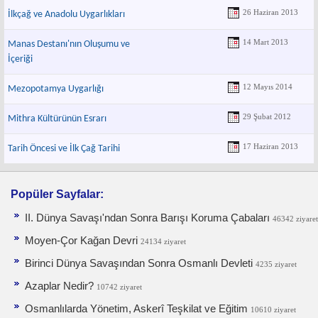
26 Haziran 2013
İlkçağ ve Anadolu Uygarlıkları
14 Mart 2013
Manas Destanı'nın Oluşumu ve
İçeriği
12 Mayıs 2014
Mezopotamya Uygarlığı
29 Şubat 2012
Mithra Kültürünün Esrarı
17 Haziran 2013
Tarih Öncesi ve İlk Çağ Tarihi
Popüler Sayfalar:
II. Dünya Savaşı'ndan Sonra Barışı Koruma Ça­baları
46342 ziyaret
Moyen-Çor Kağan Devri
24134 ziyaret
Birinci Dünya Savaşından Sonra Osmanlı Devleti
4235 ziyaret
Azaplar Nedir?
10742 ziyaret
Osmanlılarda Yönetim, Askerî Teşkilat ve Eğitim
10610 ziyaret