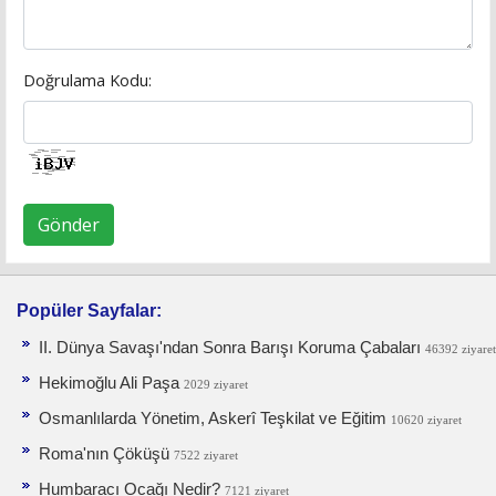
Doğrulama Kodu:
Gönder
Popüler Sayfalar:
II. Dünya Savaşı'ndan Sonra Barışı Koruma Ça­baları
46392 ziyaret
Hekimoğlu Ali Paşa
2029 ziyaret
Osmanlılarda Yönetim, Askerî Teşkilat ve Eğitim
10620 ziyaret
Roma'nın Çöküşü
7522 ziyaret
Humbaracı Ocağı Nedir?
7121 ziyaret