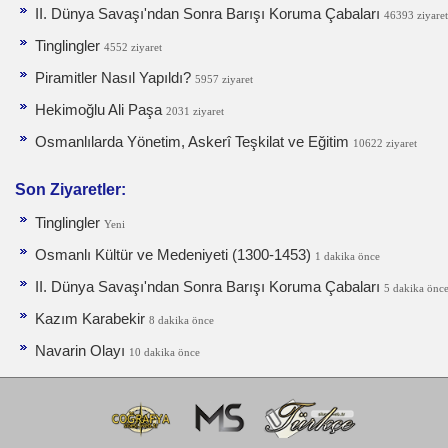
II. Dünya Savaşı'ndan Sonra Barışı Koruma Ça­baları
46393 ziyaret
Tinglingler
4552 ziyaret
Piramitler Nasıl Yapıldı?
5957 ziyaret
Hekimoğlu Ali Paşa
2031 ziyaret
Osmanlılarda Yönetim, Askerî Teşkilat ve Eğitim
10622 ziyaret
Son Ziyaretler:
Tinglingler
Yeni
Osmanlı Kültür ve Medeniyeti (1300-1453)
1 dakika önce
II. Dünya Savaşı'ndan Sonra Barışı Koruma Ça­baları
5 dakika önc
Kazım Karabekir
8 dakika önce
Navarin Olayı
10 dakika önce