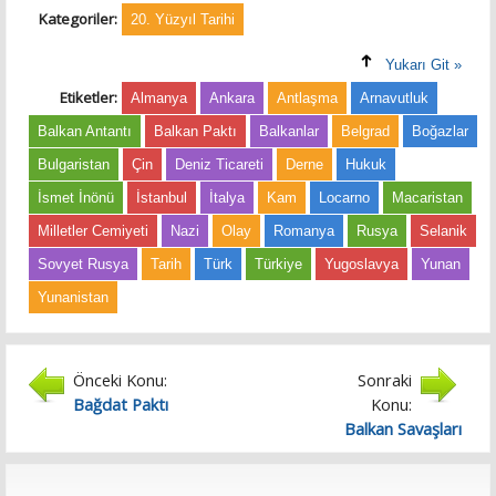
Kategoriler:
20. Yüzyıl Tarihi
Yukarı Git »
Etiketler:
Almanya
Ankara
Antlaşma
Arnavutluk
Balkan Antantı
Balkan Paktı
Balkanlar
Belgrad
Boğazlar
Bulgaristan
Çin
Deniz Ticareti
Derne
Hukuk
İsmet İnönü
İstanbul
İtalya
Kam
Locarno
Macaristan
Milletler Cemiyeti
Nazi
Olay
Romanya
Rusya
Selanik
Sovyet Rusya
Tarih
Türk
Türkiye
Yugoslavya
Yunan
Yunanistan
Önceki Konu:
Sonraki
Bağdat Paktı
Konu:
Balkan Savaşları