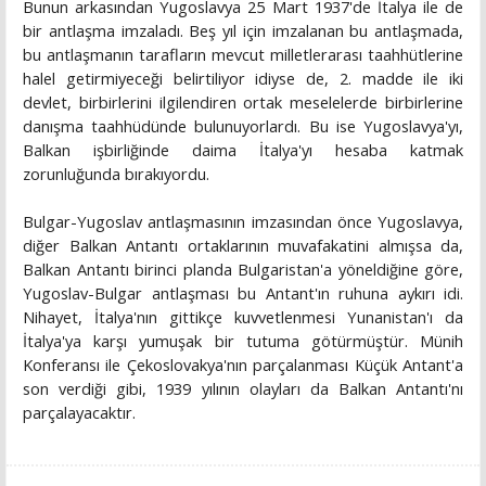
Bunun arkasından Yugoslavya 25 Mart 1937'de İtalya ile de
bir antlaşma imzaladı. Beş yıl için imzalanan bu antlaşmada,
bu antlaşmanın tarafların mevcut milletlerarası taahhütlerine
halel getirmiyeceği belirtiliyor idiyse de, 2. madde ile iki
devlet, birbirlerini ilgilendiren ortak meselelerde birbirlerine
danışma taahhüdünde bulunuyorlardı. Bu ise Yugoslavya'yı,
Balkan işbirliğinde daima İtalya'yı hesaba katmak
zorunluğunda bırakıyordu.
Bulgar-Yugoslav antlaşmasının imzasından önce Yugoslavya,
diğer Balkan Antantı ortaklarının muvafakatini almışsa da,
Balkan Antantı birinci planda Bulgaristan'a yöneldiğine göre,
Yugoslav-Bulgar antlaşması bu Antant'ın ruhuna aykırı idi.
Nihayet, İtalya'nın gittikçe kuvvetlenmesi Yunanistan'ı da
İtalya'ya karşı yumuşak bir tutuma götürmüştür. Münih
Konferansı ile Çekoslovakya'nın parçalanması Küçük Antant'a
son verdiği gibi, 1939 yılının olayları da Balkan Antantı'nı
parçalayacaktır.