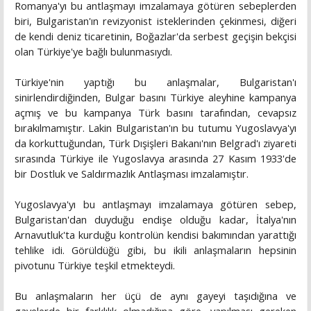
Romanya'yı bu antlaşmayı imzalamaya götüren sebeplerden
biri, Bulgaristan'ın revizyonist isteklerinden çekinmesi, diğeri
de kendi deniz ticaretinin, Boğazlar'da serbest geçişin bekçisi
olan Türkiye'ye bağlı bulunmasıydı.
Türkiye'nin yaptığı bu anlaşmalar, Bulgaristan'ı
sinirlendirdiğinden, Bulgar basını Türkiye aleyhine kampanya
açmış ve bu kampanya Türk basını tarafından, cevapsız
bırakılmamıştır. Lakin Bulgaristan'ın bu tutumu Yugoslavya'yı
da korkuttuğundan, Türk Dışişleri Bakanı'nın Belgrad'ı ziyareti
sırasında Türkiye ile Yugoslavya arasında 27 Kasım 1933'de
bir Dostluk ve Saldırmazlık Antlaşması imzalamıştır.
Yugoslavya'yı bu antlaşmayı imzalamaya götüren sebep,
Bulgaristan'dan duyduğu endişe olduğu kadar, İtalya'nın
Arnavutluk'ta kurduğu kontrolün kendisi bakımından yarattığı
tehlike idi. Görüldüğü gibi, bu ikili anlaşmaların hepsinin
pivotunu Türkiye teşkil etmekteydi.
Bu anlaşmaların her üçü de aynı gayeyi taşıdığına ve