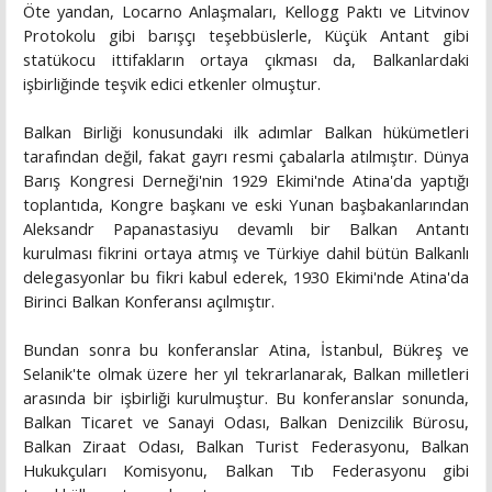
Öte yandan, Locarno Anlaşmaları, Kellogg Paktı ve Litvinov
Protokolu gibi barışçı teşebbüslerle, Küçük Antant gibi
statükocu ittifakların ortaya çıkması da, Balkanlardaki
işbirliğinde teşvik edici etkenler olmuştur.
Balkan Birliği konusundaki ilk adımlar Balkan hükümetleri
tarafından değil, fakat gayrı resmi çabalarla atılmıştır. Dünya
Barış Kongresi Derneği'nin 1929 Ekimi'nde Atina'da yaptığı
toplantıda, Kongre başkanı ve eski Yunan başbakanlarından
Aleksandr Papanastasiyu devamlı bir Balkan Antantı
kurulması fikrini ortaya atmış ve Türkiye dahil bütün Balkanlı
delegasyonlar bu fikri kabul ederek, 1930 Ekimi'nde Atina'da
Birinci Balkan Konferansı açılmıştır.
Bundan sonra bu konferanslar Atina, İstanbul, Bükreş ve
Selanik'te olmak üzere her yıl tekrarlanarak, Balkan milletleri
arasında bir işbirliği kurulmuştur. Bu konferanslar sonunda,
Balkan Ticaret ve Sanayi Odası, Balkan Denizcilik Bürosu,
Balkan Ziraat Odası, Balkan Turist Federasyonu, Balkan
Hukukçuları Komisyonu, Balkan Tıb Federasyonu gibi