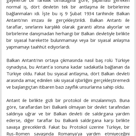
gayelerde bir farklılık olmadığına göre, yapılması gereken
normal iş, dört devletin tek bir antlaşma ile birbirlerine
bağlanmaları idi. İşte bu iş 9 Şubat 1934 tarihinde Balkan
Antantı'nın imzası ile gerçekleştirildi. Balkan Antantı ile
taraflar, sınırlarını karşılıklı olarak garanti altına alıyorlar ve
birbirlerine danışmadan herhangi bir Balkan devletiyle birlikte
bir siyasal harekette bulunmamayı veya bir siyasal anlaşma
yapmamayı taahhüt ediyorlardı.
Balkan Antantı'nın ortaya çıkmasında nasıl baş rolü Türkiye
oynadıysa, bu Antant'a sonuna kadar sadakatla bağlanan da
Türkiye oldu. Fakat bu siyasal antlaşma, dört Balkan devleti
arasında amaç edinilen sıkı siyasal işbirliğini gerçekleştiremedi
ve başlangıçtan itibaren bazı zayıflık unsurlarına sahip oldu.
Antant ile birlikte gizli bir protokol de imzalanmıştı. Buna
göre, taraflardan biri Balkanlı olmayan bir devlet tarafından
saldırıya uğrar ve bir Balkan devleti de saldırgana yardım
ederse, diğer taraflar bu Balkanlı saldırgana karşı birlikte
savaşa gireceklerdi. Fakat bu Protokol üzerine Türkiye, bir
Rus-Romen savaşında Romanya'ya yardım etmiyeceğini