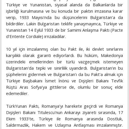
Türkiye ve Yunanistan, siyasal alanda da Balkanlarda bir
işbirliği kurulmasına ve bu konuda bir paktın imzasına karar
verip, 1933 Mayısı'nda bu düşüncelerini Bulgaristan'a da
bildirdiler. Lakin Bulgaristan teklife yanaşmayınca, Türkiye ve
Yunanistan 14 Eylül 1933 de bir Samimi Anlaşma Paktı (Pacte
d'Entente Cordiale) irnzaladılar.
10 yıl için imzalanmış olan bu Pakt ile, iki devlet sınırlarını
karşılıklı olarak garanti ediyorlardı. Bu hüküm, Makedonya
üzerindeki emellerinden bir türlü vazgeçmek istemeyen
Bulgaristan'da tepki ve sinirlilik uyandırdı. Bulgaristan'ın bu
şüphelerini gidermek ve Bulgaristan'ı da bu Pakt'a almak için
Türkiye Başbakanı İsmet İnönü ve Dışişleri Bakanı Tevfik
Rüştü Aras Sofya'ya gittilerse de, olumlu bir sonuç elde
edemediler.
TürkYunan Paktı, Romanya'yı harekete geçirdi ve Romanya
Dışişleri Bakanı Titulescu'nun Ankarayı ziyareti sırasında, 17
Ekim 1933'te, Türkiye ile Romanya arasında Dostluk,
Saldırmazlık, Hakem ve Uzlaşma Antlaşması imzalanmıştır.