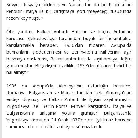
Sovyet Rusya'ya bildirmiş ve Yunanistan da bu Protokolün
kendisini İtalya ile bir çatışmaya götürmeyeceği hususunda
rezerv koymuştur.
Öte yandan, Balkan Antantı Batılılar ve Küçük Antant'ın
kurucusu Çekoslovakya tarafından büyük bir hoşnutlukta
karşılanmakla beraber, 1936'dan itibaren Avrupa'da
buhranların şiddetlenmesi ve Berlin-Roma Mihverinin ağır
basmaya başlaması, Balkan Antantı'nı da zayıflamaya doğru
götürmüştür. Bu gelişme özellikle, 1937'den itibaren belirli bir
hal almıştır.
1936 da Avrupa'da Almanya'nın üstünlüğü belirince,
Romanya, Bulgaristan ve Macaristan'dan fazla Almanya'dan
endişe duymuş ve Balkan Antantı ile ilgisini zayıflatmıştır.
Yugoslavya ise, Berlin-Roma Mihveri karşısında, İtalya ve
Bulgaristan'la anlaşma yoluna gitmiştir. Bulgaristan'la
Yugoslavya arasında 24 Ocak 1937'de bir "yıkılmaz barış ve
samimi ve ebedi dostluk antlaşması" imzalandı.