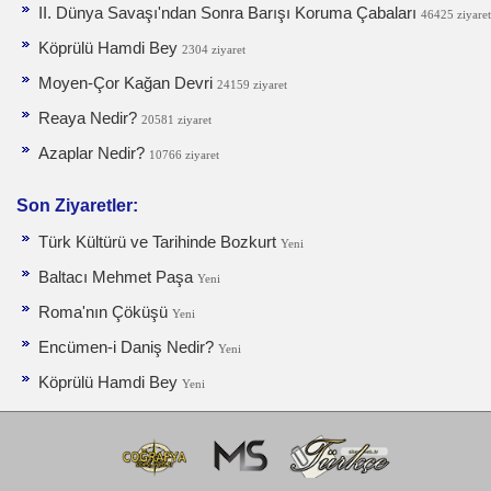
II. Dünya Savaşı'ndan Sonra Barışı Koruma Ça­baları
46425 ziyaret
Köprülü Hamdi Bey
2304 ziyaret
Moyen-Çor Kağan Devri
24159 ziyaret
Reaya Nedir?
20581 ziyaret
Azaplar Nedir?
10766 ziyaret
Son Ziyaretler:
Türk Kültürü ve Tarihinde Bozkurt
Yeni
Baltacı Mehmet Paşa
Yeni
Roma'nın Çöküşü
Yeni
Encümen-i Daniş Nedir?
Yeni
Köprülü Hamdi Bey
Yeni