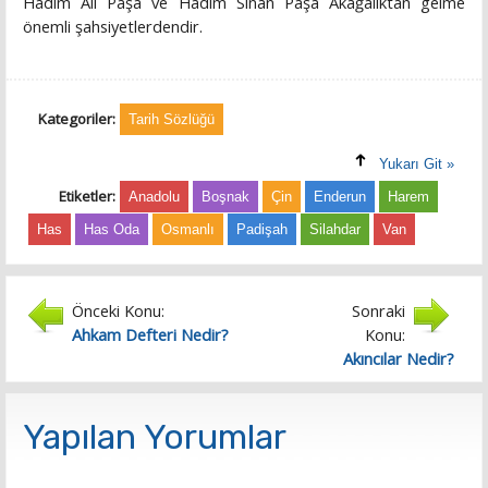
Hadım Ali Paşa ve Hadım Sinan Paşa Akağalıktan gelme
önemli şahsiyetlerdendir.
Kategoriler:
Tarih Sözlüğü
Yukarı Git »
Etiketler:
Anadolu
Boşnak
Çin
Enderun
Harem
Has
Has Oda
Osmanlı
Padişah
Silahdar
Van
Önceki Konu:
Sonraki
Ahkam Defteri Nedir?
Konu:
Akıncılar Nedir?
Yapılan Yorumlar