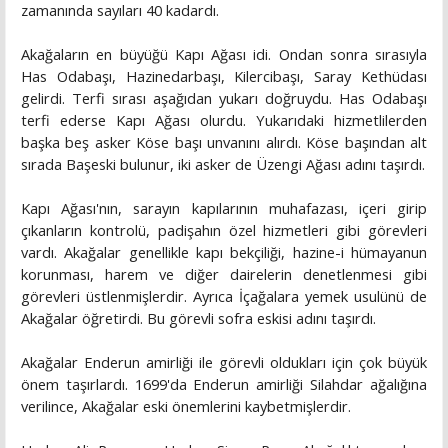
zamanında sayıları 40 kadardı.
Akağaların en büyüğü Kapı Ağası idi. Ondan sonra sırasıyla
Has Odabaşı, Hazinedarbaşı, Kilercibaşı, Saray Kethüdası
gelirdi. Terfi sırası aşağıdan yukarı doğruydu. Has Odabaşı
terfi ederse Kapı Ağası olurdu. Yukarıdaki hizmetlilerden
başka beş asker Köse başı unvanını alırdı. Köse başından alt
sırada Başeski bulunur, iki asker de Üzengi Ağası adını taşırdı.
Kapı Ağası'nın, sarayın kapılarının muhafazası, içeri girip
çıkanların kontrolü, padişahın özel hizmetleri gibi görevleri
vardı. Akağalar genellikle kapı bekçiliği, hazine-i hümayanun
korunması, harem ve diğer dairelerin denetlenmesi gibi
görevleri üstlenmişlerdir. Ayrıca İçağalara yemek usulünü de
Akağalar öğretirdi. Bu görevli sofra eskisi adını taşırdı.
Akağalar Enderun amirliği ile görevli oldukları için çok büyük
önem taşırlardı. 1699'da Enderun amirliği Silahdar ağalığına
verilince, Akağalar eski önemlerini kaybetmişlerdir.