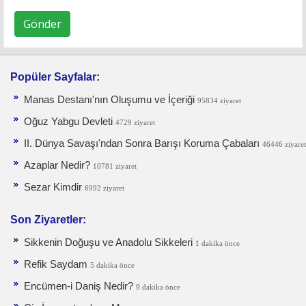
Gönder
Popüler Sayfalar:
Manas Destanı'nın Oluşumu ve İçeriği
95834 ziyaret
Oğuz Yabgu Devleti
4729 ziyaret
II. Dünya Savaşı'ndan Sonra Barışı Koruma Ça­baları
46446 ziyaret
Azaplar Nedir?
10781 ziyaret
Sezar Kimdir
6992 ziyaret
Son Ziyaretler:
Sikkenin Doğuşu ve Anadolu Sikkeleri
1 dakika önce
Refik Saydam
5 dakika önce
Encümen-i Daniş Nedir?
9 dakika önce