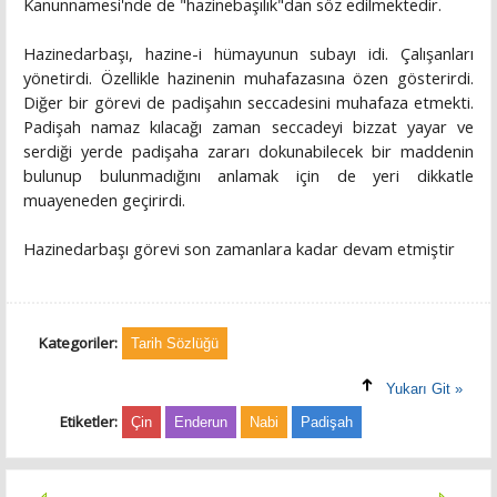
Kanunnamesi'nde de "hazinebaşılık"dan söz edilmektedir.
Hazinedarbaşı, hazine-i hümayunun subayı idi. Çalışanları
yönetirdi. Özellikle hazinenin muhafazasına özen gösterirdi.
Diğer bir görevi de padişahın seccadesini muhafaza etmekti.
Padişah namaz kılacağı zaman seccadeyi bizzat yayar ve
serdiği yerde padişaha zararı dokunabilecek bir maddenin
bulunup bulunmadığını anlamak için de yeri dikkatle
muayeneden geçirirdi.
Hazinedarbaşı görevi son zamanlara kadar devam etmiştir
Kategoriler:
Tarih Sözlüğü
Yukarı Git »
Etiketler:
Çin
Enderun
Nabi
Padişah