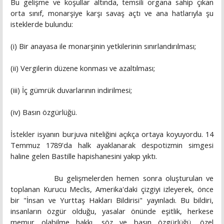
Bu gelişme ve koşullar altında, temsili organa sahip çıkan
orta sınıf, monarşiye karşı savaş açtı ve ana hatlarıyla şu
isteklerde bulundu:
(i) Bir anayasa ile monarşinin yetkilerinin sınırlandırılması;
(ii) Vergilerin düzene konması ve azaltılması;
(iii) İç gümrük duvarlarının indirilmesi;
(iv) Basın özgürlüğü.
İstekler isyanın burjuva niteliğini açıkça ortaya koyuyordu. 14
Temmuz 1789'da halk ayaklanarak despotizmin simgesi
haline gelen Bastille hapishanesini yakıp yıktı.
Bu gelişmelerden hemen sonra oluşturulan ve
toplanan Kurucu Meclis, Amerika'daki çizgiyi izleyerek, önce
bir "İnsan ve Yurttaş Hakları Bildirisi" yayınladı. Bu bildiri,
insanların özgür olduğu, yasalar önünde eşitlik, herkese
memur olabilme hakkı, söz ve basın özgürlüğü, özel