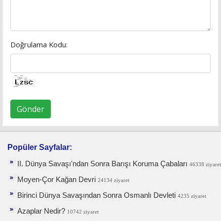
Doğrulama Kodu:
Gönder
Popüler Sayfalar:
II. Dünya Savaşı'ndan Sonra Barışı Koruma Ça­baları
46338 ziyaret
Moyen-Çor Kağan Devri
24134 ziyaret
Birinci Dünya Savaşından Sonra Osmanlı Devleti
4235 ziyaret
Azaplar Nedir?
10742 ziyaret