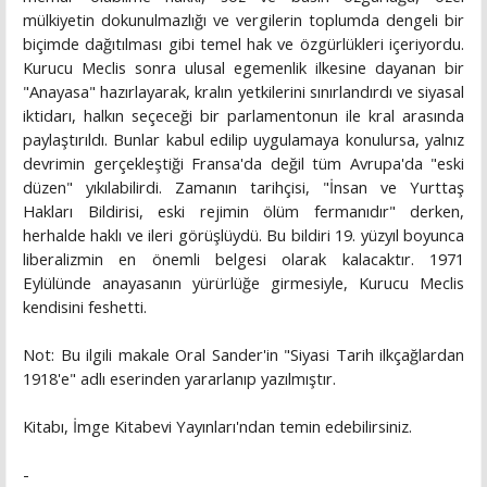
mülkiyetin dokunulmazlığı ve vergilerin toplumda dengeli bir
biçimde dağıtılması gibi temel hak ve özgürlükleri içeriyordu.
Kurucu Meclis sonra ulusal egemenlik ilkesine dayanan bir
"Anayasa" hazırlayarak, kralın yetkilerini sınırlandırdı ve siyasal
iktidarı, halkın seçeceği bir parlamentonun ile kral arasında
paylaştırıldı. Bunlar kabul edilip uygulamaya konulursa, yalnız
devrimin gerçekleştiği Fransa'da değil tüm Avrupa'da "eski
düzen" yıkılabilirdi. Zamanın tarihçisi, "İnsan ve Yurttaş
Hakları Bildirisi, eski rejimin ölüm fermanıdır" derken,
herhalde haklı ve ileri görüşlüydü. Bu bildiri 19. yüzyıl boyunca
liberalizmin en önemli belgesi olarak kalacaktır. 1971
Eylülünde anayasanın yürürlüğe girmesiyle, Kurucu Meclis
kendisini feshetti.
Not: Bu ilgili makale Oral Sander'in "Siyasi Tarih ilkçağlardan
1918'e" adlı eserinden yararlanıp yazılmıştır.
Kitabı, İmge Kitabevi Yayınları'ndan temin edebilirsiniz.
-