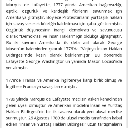
Marquis de Lafayette, 1777 yılında Amerikan bağımsızlığı,
eşitlik, özgürlük ve kardeşlik fikirlerini savunmak için
Amerika'ya gitmiştir. Böylece Protestanların yurttaşlık hakları
için savaş vererek köleliğin kaldırılması için çaba göstermiştir.
Özgürlük düşüncesinin inançlı demokratı ve savunucusu
olarak "Demokrasi ve İnsan Hakları" için oldukça uğraşmıştır.
Bu iki kavram Amerika'da ilk defa asıl olarak George
Mason'un kaleminden çıkarak 1776'da "Virjinya İnsan Hakları
Bildirgesi"nde kesin olarak belirlenmiştir. Bu dönemde
Lafayette George Washington'un yanında Mason Locası'nda
yer almıştır.
1778'de Fransa ve Amerika İngiltere'ye karşı birlik olmuş ve
İngiltere Fransa'ya savaş ilan etmiştir.
1789 yılında Marquis de Lafayette meclisin askeri kanadından
gelen üyesi olmuştur ve Amerikan modelini İnsan ve Yurttaş
Hakları Bildirgesi'nin bir ilk tasarısı olarak yeni ulusal meclise
sunmuştur. 26 Ağustos 1789'da ulusal meclis tarafından kabul
edilen "İnsan ve Yurttaş Hakları Bildirgesi" uzun tartışmaların