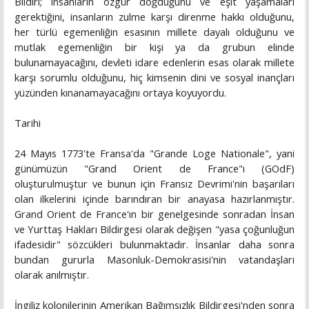
Bildiri; insanların özgür doğduğunu ve eşit yaşamaları
gerektiğini, insanların zulme karşı direnme hakkı olduğunu,
her türlü egemenliğin esasının millete dayalı olduğunu ve
mutlak egemenliğin bir kişi ya da grubun elinde
bulunamayacağını, devleti idare edenlerin esas olarak millete
karşı sorumlu olduğunu, hiç kimsenin dini ve sosyal inançları
yüzünden kınanamayacağını ortaya koyuyordu.
Tarihi
24 Mayıs 1773'te Fransa'da "Grande Loge Nationale", yani
günümüzün "Grand Orient de France"ı (GOdF)
oluşturulmuştur ve bunun için Fransız Devrimi'nin başarıları
olan ilkelerini içinde barındıran bir anayasa hazırlanmıştır.
Grand Orient de France'ın bir genelgesinde sonradan İnsan
ve Yurttaş Hakları Bildirgesi olarak değişen "yasa çoğunluğun
ifadesidir" sözcükleri bulunmaktadır. İnsanlar daha sonra
bundan gururla Masonluk-Demokrasisi'nin vatandaşları
olarak anılmıştır.
İngiliz kolonilerinin Amerikan Bağımsızlık Bildirgesi'nden sonra