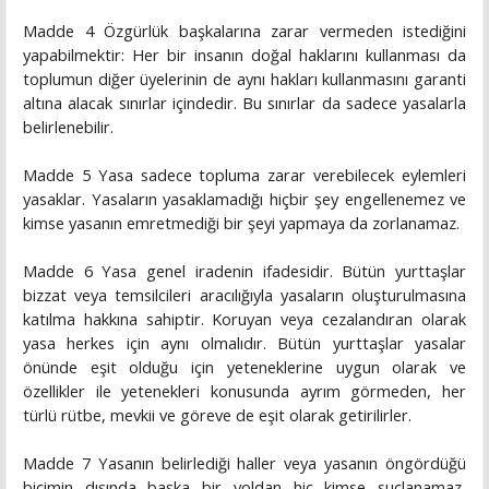
Madde 4 Özgürlük başkalarına zarar vermeden istediğini
yapabilmektir: Her bir insanın doğal haklarını kullanması da
toplumun diğer üyelerinin de aynı hakları kullanmasını garanti
altına alacak sınırlar içindedir. Bu sınırlar da sadece yasalarla
belirlenebilir.
Madde 5 Yasa sadece topluma zarar verebilecek eylemleri
yasaklar. Yasaların yasaklamadığı hiçbir şey engellenemez ve
kimse yasanın emretmediği bir şeyi yapmaya da zorlanamaz.
Madde 6 Yasa genel iradenin ifadesidir. Bütün yurttaşlar
bizzat veya temsilcileri aracılığıyla yasaların oluşturulmasına
katılma hakkına sahiptir. Koruyan veya cezalandıran olarak
yasa herkes için aynı olmalıdır. Bütün yurttaşlar yasalar
önünde eşit olduğu için yeteneklerine uygun olarak ve
özellikler ile yetenekleri konusunda ayrım görmeden, her
türlü rütbe, mevkii ve göreve de eşit olarak getirilirler.
Madde 7 Yasanın belirlediği haller veya yasanın öngördüğü
biçimin dışında başka bir yoldan hiç kimse suçlanamaz,