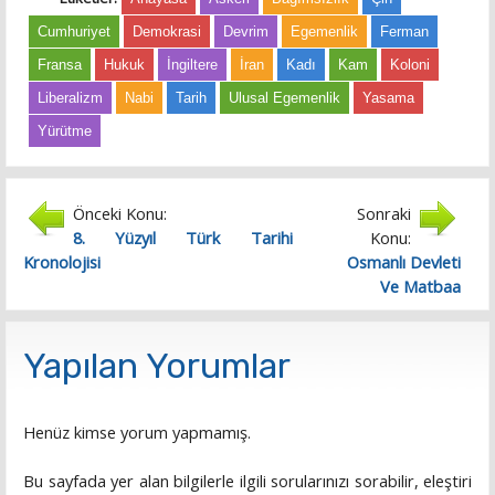
Cumhuriyet
Demokrasi
Devrim
Egemenlik
Ferman
Fransa
Hukuk
İngiltere
İran
Kadı
Kam
Koloni
Liberalizm
Nabi
Tarih
Ulusal Egemenlik
Yasama
Yürütme
Önceki Konu:
Sonraki
8. Yüzyıl Türk Tarihi
Konu:
Kronolojisi
Osmanlı Devleti
Ve Matbaa
Yapılan Yorumlar
Henüz kimse yorum yapmamış.
Bu sayfada yer alan bilgilerle ilgili sorularınızı sorabilir, eleştiri