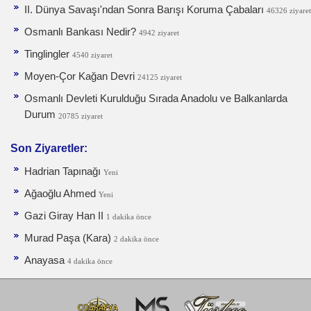
II. Dünya Savaşı'ndan Sonra Barışı Koruma Ça­baları
46326 ziyaret
Osmanlı Bankası Nedir?
4942 ziyaret
Tinglingler
4540 ziyaret
Moyen-Çor Kağan Devri
24125 ziyaret
Osmanlı Devleti Kurulduğu Sırada Anadolu ve Balkanlarda
Durum
20785 ziyaret
Son Ziyaretler:
Hadrian Tapınağı
Yeni
Ağaoğlu Ahmed
Yeni
Gazi Giray Han II
1 dakika önce
Murad Paşa (Kara)
2 dakika önce
Anayasa
4 dakika önce