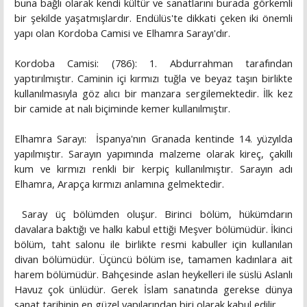
buna bağlı olarak kendi kültür ve sanatlarını burada görkemli
bir şekilde yaşatmışlardır. Endülüs'te dikkati çeken iki önemli
yapı olan Kordoba Camisi ve Elhamra Sarayı'dır.
Kordoba Camisi: (786): 1. Abdurrahman tarafından
yaptırılmıştır. Caminin içi kırmızı tuğla ve beyaz taşın birlikte
kullanılmasıyla göz alıcı bir manzara sergilemektedir. İlk kez
bir camide at nalı biçiminde kemer kullanılmıştır.
Elhamra Sarayı: İspanya'nın Granada kentinde 14. yüzyılda
yapılmıştır. Sarayın yapımında malzeme olarak kireç, çakıllı
kum ve kırmızı renkli bir kerpiç kullanılmıştır. Sarayın adı
Elhamra, Arapça kırmızı anlamına gelmektedir.
Saray üç bölümden oluşur. Birinci bölüm, hükümdarın
davalara baktığı ve halkı kabul ettiği Meşver bölümüdür. İkinci
bölüm, taht salonu ile birlikte resmi kabuller için kullanılan
divan bölümüdür. Üçüncü bölüm ise, tamamen kadınlara ait
harem bölümüdür. Bahçesinde aslan heykelleri ile süslü Aslanlı
Havuz çok ünlüdür. Gerek İslam sanatında gerekse dünya
sanat tarihinin en güzel yapılarından biri olarak kabul edilir.