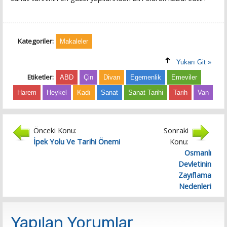
Kategoriler:
Makaleler
Yukarı Git »
Etiketler:
ABD
Çin
Divan
Egemenlik
Emeviler
Harem
Heykel
Kadı
Sanat
Sanat Tarihi
Tarih
Van
Önceki Konu:
Sonraki
İpek Yolu Ve Tarihi Önemi
Konu:
Osmanlı
Devletinin
Zayıflama
Nedenleri
Yapılan Yorumlar