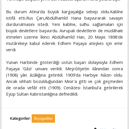
Bu durum Atina'da büyük kargaşalığa sebep oldu.Kabîne
istifâ etti.Rus Çarı,Abdülhamîd Hana başvurarak savaşın
durdurulmasını istedi. Yeni kabîne, sulhu sağlamaları için
büyük devletlere başvurdu. Avrupalı devletlerin de müdâhale
etmeleri üzerine İkinci Abdülhamîd Han, 20 Mayıs 1898'de
mütârekeyi kabul ederek Edhem Paşaya ateşkes için emir
verdi.
Yunan Harbinde gösterdiği üstün başarı dolayısıyla Edhem
Paşaya 'Gâzi' unvanı verildi. Meşrûtiyetin ilânından sonra
(1908) yân âzâlığına getirildi. 1909'da Harbiye Nâzırı oldu.
Ancak sıhhati bozulduğundan Mısır'a gitti ve çok geçmeden
de orada vefât etti (1909). Cenâzesi İstanbul'a getirilerek
Eyüp Sultan Kabristanlığına defnedildi.
Kategoriler:
Biyografiler