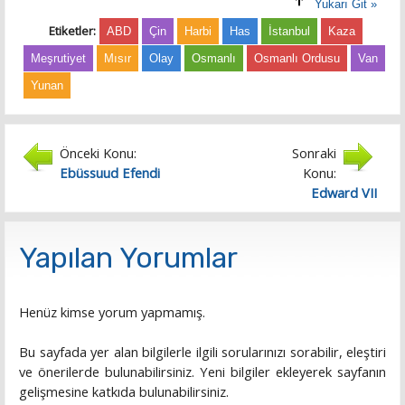
Yukarı Git »
Etiketler:
ABD
Çin
Harbi
Has
İstanbul
Kaza
Meşrutiyet
Mısır
Olay
Osmanlı
Osmanlı Ordusu
Van
Yunan
Önceki Konu:
Sonraki
Ebüssuud Efendi
Konu:
Edward VII
Yapılan Yorumlar
Henüz kimse yorum yapmamış.
Bu sayfada yer alan bilgilerle ilgili sorularınızı sorabilir, eleştiri
ve önerilerde bulunabilirsiniz. Yeni bilgiler ekleyerek sayfanın
gelişmesine katkıda bulunabilirsiniz.