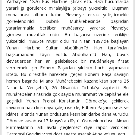
Yarbayken 1876 Rus Harbine iştirak etti. Bâzı hücumlarda
yararlılığı görülerek miralaylığa (albay) yükseltildi. Düşman
muhasarası altında kalan Plevne'ye erzak yetiştirmekle
görevlendirildi. Dubnik Muhârebesinde başından
yararlanmakla berâber muhâsarayı yararak Plevne'ye
girmeye muvaffak oldu. Bu başarısı üzerine ferikliğe
yükseltildi. 1895'te müşir oldu. 18 Nisan 1897'de başlayan
Yunan Harbine Sultan Abdülhamîd Han tarafından
başkumandan tâyin edildi. Abdülhamîd Han, büyük
devletlerden her an gelebilecek bir müdâhaleye fırsat
vermemek için Edhem Paşadan yıldırım harbi yapmasını
istedi. Bu direktifle harekete geçen Edhem Paşa savaşın
hemen başında Milano Muhârebesini kazandıktan sonra 25
Nisan'da Yenişehir'i, 26 Nisan'da Tırhala'yı zaptetti. Bu
muhârebeler sırasında çok sayıda mühimmat ve cephâne ele
geçirildi. Yunan Prensi Konstantin, Dömeke'ye çekilerek
savunma hattı kurmaya çalıştı ise de, Edhem Paşanın sevk ve
idâresi altında Yunan ordusuna kesin bir darbe daha vuruldu.
Dömeke kasabası 17 Mayıs'ta düştü. Osmanlı ordusu, Alman
kurmaylarının 'altı ayda geçilemez' diye rapor verdikleri
Termopil Geçidini yirmi dört saatte aşarak Atina yolunu açtı.