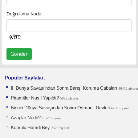
Doğrulama Kodu:
Gönder
Popüler Sayfalar:
II. Dünya Savaşı'ndan Sonra Barışı Koruma Ça­baları
46452 ziyaret
Piramitler Nasıl Yapıldı?
5992 ziyaret
Birinci Dünya Savaşından Sonra Osmanlı Devleti
4280 ziyaret
Azaplar Nedir?
10787 ziyaret
Köprülü Hamdi Bey
2325 ziyaret