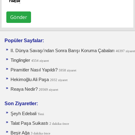
Gönder
Popüler Sayfalar:
II. Dünya Savaşı'ndan Sonra Barışı Koruma Ça­baları
46397 ziyaret
Tinglingler
4554 ziyaret
Piramitler Nasıl Yapıldı?
5958 ziyaret
Hekimoğlu Ali Paşa
2032 ziyaret
Reaya Nedir?
20569 ziyaret
Son Ziyaretler:
Şeyh Edebali
Yeni
Talat Paşa Suikastı
2 dakika önce
Beşir Ağa
3 dakika önce