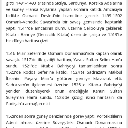
gitti. 1491-1493 arasında Sicilya, Sardunya, Korsika Adalarına
ve Güney Fransa Kıyılarına yapılan akınlara katıldı. Amcasıyla
birlikte Osmanlı Devleti'nin hizmetine girerek 1499-1502
Osmanlı-Venedik Savaşı'nda bir savaş gemisinde kaptanlık
yaptı. 1511'de amcasının ölümü üzerine Gelibolu'ya çekilerek
Kitab-ı Bahriye (Denizcilik Kitabı) üzerinde çalıştı ve 1513'te
bir dünya haritası çizdi.
1516 Mısır Seferi'nde Osmanlı Donanması'nda kaptan olarak
savaştı. 1517'de ilk çizdiği haritayı, Yavuz Sultan Selim Han’a
sundu. 1521'de Kitab-ı Bahriye'yi tamamladıktan sonra
1522'de Rodos Seferi'ne katıldı. 1524'te Sadrazam Makbul
İbrahim Paşa'yı Mısır'a götüren gemiye kılavuzluk etti.
Sadrazam'ın ilgilenmesi üzerine 1525'te Kitab-ı Bahriye'yi
yeniden düzenleyerek onun aracılığıyla Kanuni Sultan
Süleyman Han’a sundu. 1528'de çizdiği ikinci haritasını da
Padişah'a armağan etti.
1528'den sonra güney denizlerinde görev yaptı. Portekizlilerin
Aden'i alması üzerine Süveyş'teki Osmanlı Donanması'na