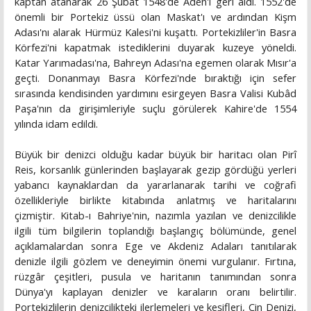
kaptan atanarak 26 Şubat 1548'de Aden'i geri aldı. 1552'de
önemli bir Portekiz üssü olan Maskat'ı ve ardından Kişm
Adası'nı alarak Hürmüz Kalesi'ni kuşattı. Portekizliler'in Basra
Körfezi'ni kapatmak istediklerini duyarak kuzeye yöneldi.
Katar Yarımadası'na, Bahreyn Adası'na egemen olarak Mısır'a
geçti. Donanmayı Basra Körfezi'nde bıraktığı için sefer
sırasında kendisinden yardımını esirgeyen Basra Valisi Kubâd
Paşa'nın da girişimleriyle suçlu görülerek Kahire'de 1554
yılında idam edildi.
Büyük bir denizci olduğu kadar büyük bir haritacı olan Pirî
Reis, korsanlık günlerinden başlayarak gezip gördüğü yerleri
yabancı kaynaklardan da yararlanarak tarihi ve coğrafi
özellikleriyle birlikte kitabında anlatmış ve haritalarını
çizmiştir. Kitab-ı Bahriye'nin, nazımla yazılan ve denizcilikle
ilgili tüm bilgilerin toplandığı başlangıç bölümünde, genel
açıklamalardan sonra Ege ve Akdeniz Adaları tanıtılarak
denizle ilgili gözlem ve deneyimin önemi vurgulanır. Fırtına,
rüzgâr çeşitleri, pusula ve haritanın tanımından sonra
Dünya'yı kaplayan denizler ve karaların oranı belirtilir.
Portekizlilerin denizcilikteki ilerlemeleri ve keşifleri, Çin Denizi,