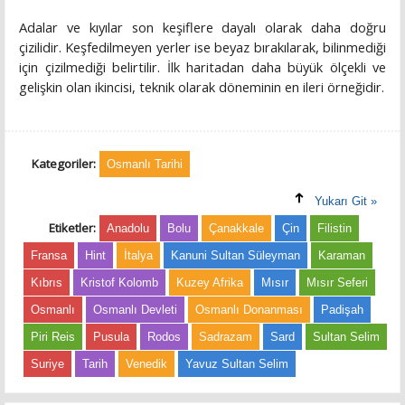
Adalar ve kıyılar son keşiflere dayalı olarak daha doğru
çizilidir. Keşfedilmeyen yerler ise beyaz bırakılarak, bilinmediği
için çizilmediği belirtilir. İlk haritadan daha büyük ölçekli ve
gelişkin olan ikincisi, teknik olarak döneminin en ileri örneğidir.
Kategoriler:
Osmanlı Tarihi
Yukarı Git »
Etiketler:
Anadolu
Bolu
Çanakkale
Çin
Filistin
Fransa
Hint
İtalya
Kanuni Sultan Süleyman
Karaman
Kıbrıs
Kristof Kolomb
Kuzey Afrika
Mısır
Mısır Seferi
Osmanlı
Osmanlı Devleti
Osmanlı Donanması
Padişah
Piri Reis
Pusula
Rodos
Sadrazam
Sard
Sultan Selim
Suriye
Tarih
Venedik
Yavuz Sultan Selim