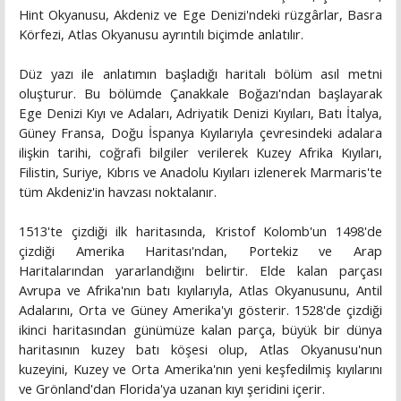
Hint Okyanusu, Akdeniz ve Ege Denizi'ndeki rüzgârlar, Basra
Körfezi, Atlas Okyanusu ayrıntılı biçimde anlatılır.
Düz yazı ile anlatımın başladığı haritalı bölüm asıl metni
oluşturur. Bu bölümde Çanakkale Boğazı'ndan başlayarak
Ege Denizi Kıyı ve Adaları, Adriyatik Denizi Kıyıları, Batı İtalya,
Güney Fransa, Doğu İspanya Kıyılarıyla çevresindeki adalara
ilişkin tarihi, coğrafi bilgiler verilerek Kuzey Afrika Kıyıları,
Filistin, Suriye, Kıbrıs ve Anadolu Kıyıları izlenerek Marmaris'te
tüm Akdeniz'in havzası noktalanır.
1513'te çizdiği ilk haritasında, Kristof Kolomb'un 1498'de
çizdiği Amerika Haritası'ndan, Portekiz ve Arap
Haritalarından yararlandığını belirtir. Elde kalan parçası
Avrupa ve Afrika'nın batı kıyılarıyla, Atlas Okyanusunu, Antil
Adalarını, Orta ve Güney Amerika'yı gösterir. 1528'de çizdiği
ikinci haritasından günümüze kalan parça, büyük bir dünya
haritasının kuzey batı köşesi olup, Atlas Okyanusu'nun
kuzeyini, Kuzey ve Orta Amerika'nın yeni keşfedilmiş kıyılarını
ve Grönland'dan Florida'ya uzanan kıyı şeridini içerir.