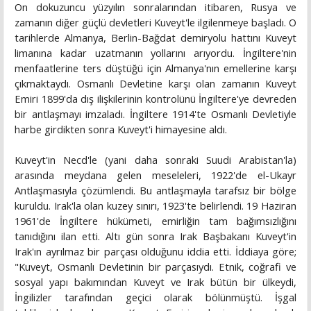
On dokuzuncu yüzyılın sonralarından itibaren, Rusya ve
zamanın diğer güçlü devletleri Kuveyt'le ilgilenmeye başladı. O
tarihlerde Almanya, Berlin-Bağdat demiryolu hattını Kuveyt
limanına kadar uzatmanın yollarını arıyordu. İngiltere'nin
menfaatlerine ters düştüğü için Almanya'nın emellerine karşı
çıkmaktaydı. Osmanlı Devletine karşı olan zamanın Kuveyt
Emiri 1899'da dış ilişkilerinin kontrolünü İngiltere'ye devreden
bir antlaşmayı imzaladı. İngiltere 1914'te Osmanlı Devletiyle
harbe girdikten sonra Kuveyt'i himayesine aldı.
Kuveyt'in Necd'le (yani daha sonraki Suudi Arabistan'la)
arasında meydana gelen meseleleri, 1922'de el-Ukayr
Antlaşmasıyla çözümlendi. Bu antlaşmayla tarafsız bir bölge
kuruldu. Irak'la olan kuzey sınırı, 1923'te belirlendi. 19 Haziran
1961'de İngiltere hükümeti, emirliğin tam bağımsızlığını
tanıdığını ilan etti. Altı gün sonra Irak Başbakanı Kuveyt'in
Irak'ın ayrılmaz bir parçası olduğunu iddia etti. İddiaya göre;
"Kuveyt, Osmanlı Devletinin bir parçasıydı. Etnik, coğrafi ve
sosyal yapı bakımından Kuveyt ve Irak bütün bir ülkeydi,
İngilizler tarafından geçici olarak bölünmüştü. İşgal