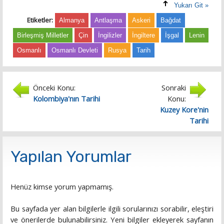
Yukarı Git »
Etiketler:
Almanya
Antlaşma
Askeri
Bağdat
Birleşmiş Milletler
Çin
İngilizler
İngiltere
İşgal
Lenin
Osmanlı
Osmanlı Devleti
Rusya
Tarih
Önceki Konu:
Sonraki
Kolombiya'nın Tarihi
Konu:
Kuzey Kore'nin
Tarihi
Yapılan Yorumlar
Henüz kimse yorum yapmamış.
Bu sayfada yer alan bilgilerle ilgili sorularınızı sorabilir, eleştiri
ve önerilerde bulunabilirsiniz. Yeni bilgiler ekleyerek sayfanın