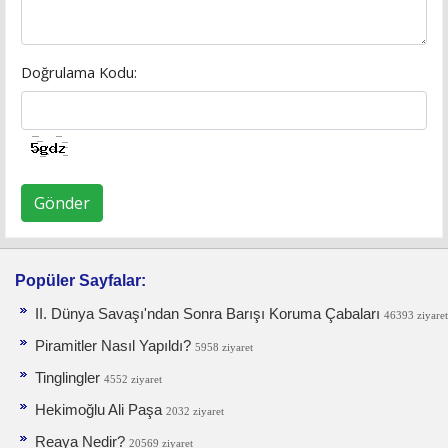
Doğrulama Kodu:
Gönder
Popüler Sayfalar:
II. Dünya Savaşı'ndan Sonra Barışı Koruma Ça­baları
46393 ziyaret
Piramitler Nasıl Yapıldı?
5958 ziyaret
Tinglingler
4552 ziyaret
Hekimoğlu Ali Paşa
2032 ziyaret
Reaya Nedir?
20569 ziyaret