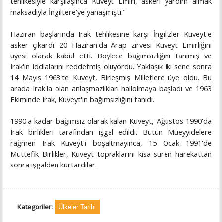
tehlikesiyle karşılaşınca Kuveyt Emiri, askeri yardım almak
maksadıyla İngiltere'ye yanaşmıştı."
Haziran başlarında Irak tehlikesine karşı İngilizler Kuveyt'e
asker çıkardı. 20 Haziran'da Arap zirvesi Kuveyt Emirliğini
üyesi olarak kabul etti. Böylece bağımsızlığını tanımış ve
Irak'ın iddialarını reddetmiş oluyordu. Yaklaşık iki sene sonra
14 Mayıs 1963'te Kuveyt, Birleşmiş Milletlere üye oldu. Bu
arada Irak'la olan anlaşmazlıkları hallolmaya başladı ve 1963
Ekiminde Irak, Kuveyt'in bağımsızlığını tanıdı.
1990'a kadar bağımsız olarak kalan Kuveyt, Ağustos 1990'da
Irak birlikleri tarafından işgal edildi. Bütün Müeyyidelere
rağmen Irak Kuveyt'i boşaltmayınca, 15 Ocak 1991'de
Müttefik Birlikler, Kuveyt topraklarını kısa süren harekattan
sonra işgalden kurtardılar.
Kategoriler:
Ülkeler Tarihi