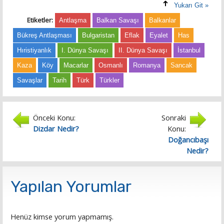
Yukarı Git »
Etiketler:
Antlaşma
Balkan Savaşı
Balkanlar
Bükreş Antlaşması
Bulgaristan
Eflak
Eyalet
Has
Hıristiyanlık
I. Dünya Savaşı
II. Dünya Savaşı
İstanbul
Kaza
Köy
Macarlar
Osmanlı
Romanya
Sancak
Savaşlar
Tarih
Türk
Türkler
Önceki Konu:
Sonraki
Dizdar Nedir?
Konu:
Doğancıbaşı
Nedir?
Yapılan Yorumlar
Henüz kimse yorum yapmamış.