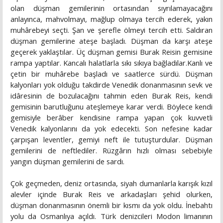
olan düşman gemilerinin ortasından sıyrılamayacağını
anlayınca, mahvolmayı, mağlup olmaya tercih ederek, yakın
muhârebeyi seçti. Şan ve şerefle ölmeyi tercih etti. Saldıran
düşman gemilerine ateşe başladı. Düşman da karşı ateşe
geçerek yaklaştılar. Üç düşman gemisi Burak Reisin gemisine
rampa yaptılar. Kancalı halatlarla sıkı sıkıya bağladılar.Kanlı ve
çetin bir muhârebe başladı ve saatlerce sürdü. Düşman
kalyonları yok olduğu takdirde Venedik donanmasının sevk ve
idâresinin de bozulacağını tahmin eden Burak Reis, kendi
gemisinin barutluğunu ateşlemeye karar verdi. Böylece kendi
gemisiyle berâber kendisine rampa yapan çok kuvvetli
Venedik kalyonlarını da yok edecekti. Son nefesine kadar
çarpışan leventler, gemiyi neft ile tutuşturdular. Düşman
gemilerini de neftlediler. Rüzgârın hızlı olması sebebiyle
yangın düşman gemilerini de sardı.
Çok geçmeden, deniz ortasında, siyah dumanlarla karışık kızıl
alevler içinde Burak Reis ve arkadaşları şehid olurken,
düşman donanmasının önemli bir kısmı da yok oldu. İnebahtı
yolu da Osmanlıya açıldı. Türk denizcileri Modon limanının