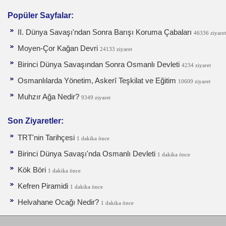
Popüler Sayfalar:
II. Dünya Savaşı'ndan Sonra Barışı Koruma Ça­baları
46336 ziyaret
Moyen-Çor Kağan Devri
24133 ziyaret
Birinci Dünya Savaşından Sonra Osmanlı Devleti
4234 ziyaret
Osmanlılarda Yönetim, Askerî Teşkilat ve Eğitim
10609 ziyaret
Muhzır Ağa Nedir?
9349 ziyaret
Son Ziyaretler:
TRT'nin Tarihçesi
1 dakika önce
Birinci Dünya Savaşı'nda Osmanlı Devleti
1 dakika önce
Kök Böri
1 dakika önce
Kefren Piramidi
1 dakika önce
Helvahane Ocağı Nedir?
1 dakika önce