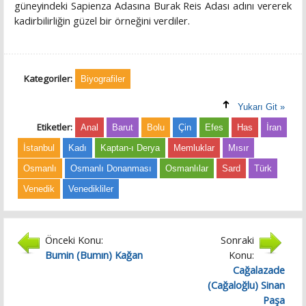
güneyindeki Sapienza Adasına Burak Reis Adası adını vererek
kadirbilirliğin güzel bir örneğini verdiler.
Kategoriler:
Biyografiler
Yukarı Git »
Etiketler:
Anal
Barut
Bolu
Çin
Efes
Has
İran
İstanbul
Kadı
Kaptan-ı Derya
Memluklar
Mısır
Osmanlı
Osmanlı Donanması
Osmanlılar
Sard
Türk
Venedik
Venedikliler
Önceki Konu:
Sonraki
Bumin (Bumın) Kağan
Konu:
Cağalazade
(Cağaloğlu) Sinan
Paşa