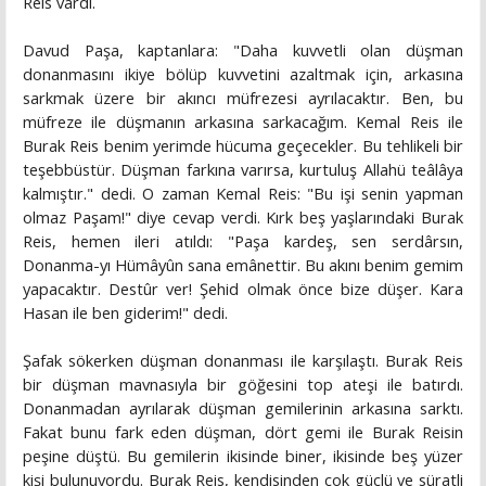
Reis vardı.
Davud Paşa, kaptanlara: "Daha kuvvetli olan düşman
donanmasını ikiye bölüp kuvvetini azaltmak için, arkasına
sarkmak üzere bir akıncı müfrezesi ayrılacaktır. Ben, bu
müfreze ile düşmanın arkasına sarkacağım. Kemal Reis ile
Burak Reis benim yerimde hücuma geçecekler. Bu tehlikeli bir
teşebbüstür. Düşman farkına varırsa, kurtuluş Allahü teâlâya
kalmıştır." dedi. O zaman Kemal Reis: "Bu işi senin yapman
olmaz Paşam!" diye cevap verdi. Kırk beş yaşlarındaki Burak
Reis, hemen ileri atıldı: "Paşa kardeş, sen serdârsın,
Donanma-yı Hümâyûn sana emânettir. Bu akını benim gemim
yapacaktır. Destûr ver! Şehid olmak önce bize düşer. Kara
Hasan ile ben giderim!" dedi.
Şafak sökerken düşman donanması ile karşılaştı. Burak Reis
bir düşman mavnasıyla bir göğesini top ateşi ile batırdı.
Donanmadan ayrılarak düşman gemilerinin arkasına sarktı.
Fakat bunu fark eden düşman, dört gemi ile Burak Reisin
peşine düştü. Bu gemilerin ikisinde biner, ikisinde beş yüzer
kişi bulunuyordu. Burak Reis, kendisinden çok güçlü ve süratli