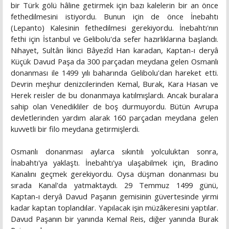
bir Türk gölü hâline getirmek için bazı kalelerin bir an önce
fethedilmesini istiyordu. Bunun için de önce İnebahtı
(Lepanto) Kalesinin fethedilmesi gerekiyordu. İnebahtı'nın
fethi için İstanbul ve Gelibolu'da sefer hazırlıklarına başlandı.
Nihayet, Sultân İkinci Bâyezîd Han karadan, Kaptan-ı deryâ
Küçük Davud Paşa da 300 parçadan meydana gelen Osmanlı
donanması ile 1499 yılı baharında Gelibolu'dan hareket etti.
Devrin meşhur denizcilerinden Kemal, Burak, Kara Hasan ve
Herek reisler de bu donanmaya katılmışlardı. Ancak buralara
sahip olan Venedikliler de boş durmuyordu. Bütün Avrupa
devletlerinden yardım alarak 160 parçadan meydana gelen
kuvvetli bir filo meydana getirmişlerdi.
Osmanlı donanması aylarca sıkıntılı yolculuktan sonra,
İnabahtı'ya yaklaştı. İnebahtı'ya ulaşabilmek için, Bradino
Kanalını geçmek gerekiyordu. Oysa düşman donanması bu
sırada Kanal'da yatmaktaydı. 29 Temmuz 1499 günü,
Kaptan-ı deryâ Davud Paşanın gemisinin güvertesinde yirmi
kadar kaptan toplandılar. Yapılacak işin müzâkeresini yaptılar.
Davud Paşanın bir yanında Kemal Reis, diğer yanında Burak