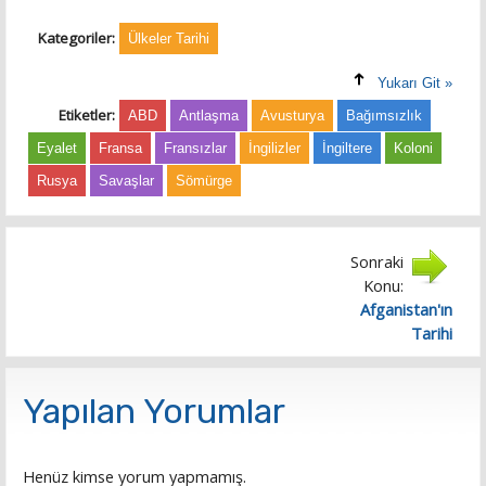
Kategoriler:
Ülkeler Tarihi
Yukarı Git »
Etiketler:
ABD
Antlaşma
Avusturya
Bağımsızlık
Eyalet
Fransa
Fransızlar
İngilizler
İngiltere
Koloni
Rusya
Savaşlar
Sömürge
Sonraki
Konu:
Afganistan'ın
Tarihi
Yapılan Yorumlar
Henüz kimse yorum yapmamış.