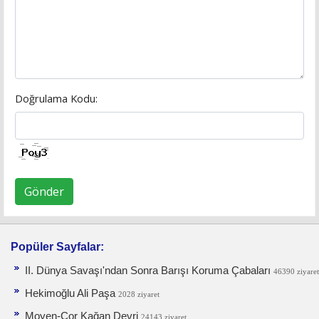
Doğrulama Kodu:
Gönder
Popüler Sayfalar:
II. Dünya Savaşı'ndan Sonra Barışı Koruma Ça­baları
46390 ziyaret
Hekimoğlu Ali Paşa
2028 ziyaret
Moyen-Çor Kağan Devri
24143 ziyaret