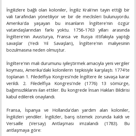
İngilizlere bağlı olan koloniler, İngiliz Kralı'nın tayin ettiği bir
vali tarafından yönetiliyor ve bir de meclisleri bulunuyordu.
Amerika'da yaşayan bu insanların İngiltere'nin özgür
vatandaşlarından farkı yoktu. 1756-1763 yılları arasında
İngiltere'nin Avusturya, Fransa ve Rusya ittifakıyla yaptığı
savaşlar (Yedi Yıl Savaşları), İngiltere'nin maliyesinin
bozulmasına neden olmuştur.
İngiltere'nin mali durumunu iyileştirmek amacıyla yeni vergiler
koyması, Amerika'daki kolonilerin tepkisiyle karşılaştı. 1774'te
toplanan 1. Filedelfiya Kongresi'nde İngiltere ile savaşa karar
verildi. 2. Filedelfiya Kongresi'nde (1776) 13 sömürge,
bağımsızlıklarını ilan ettiler. Bu kongrede İnsan Hakları Bildirisi
kabul edilerek onaylandı.
Fransa, İspanya ve Hollanda'dan yardım alan koloniler,
İngilizleri yendiler. İngilizler, barış istemek zorunda kaldı ve
Versaille (Versay) Antlaşması imzalandı (1783). Bu
antlaşmaya göre: