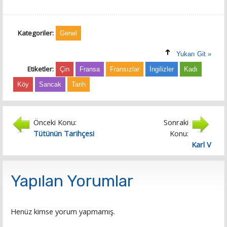
Kategoriler:
Genel
Yukarı Git »
Etiketler:
Çin
Fransa
Fransızlar
İngilizler
Kadı
Köy
Sancak
Tarih
Önceki Konu:
Sonraki
Tütünün Tarihçesi
Konu:
Karl V
Yapılan Yorumlar
Henüz kimse yorum yapmamış.