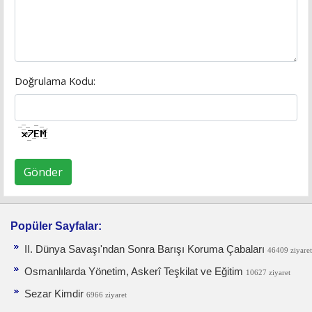
Doğrulama Kodu:
Gönder
Popüler Sayfalar:
II. Dünya Savaşı'ndan Sonra Barışı Koruma Ça­baları
46409 ziyaret
Osmanlılarda Yönetim, Askerî Teşkilat ve Eğitim
10627 ziyaret
Sezar Kimdir
6966 ziyaret