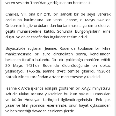
veren seslerin Tanrı'dan geldiği inancını benimsetti.
Charles, VII, ona bir zırh, bir sancak bir de seyis vererek
ordusuna katılmasına izin verdi. Jeanne, 8 Mayıs 1429'da
Orleans'ın İngiliz ordularından kurtarılmasına yardımcı oldu ve
çeşitli muharebelere katıldı. Sonunda Burgonyalıların eline
düştü ve onlar tarafından İngilizlere teslim edildi.
Büyücülükle suçlanan Jeanne, Rouen'da toplanan bir kilise
mahkemesinde bir süre direndikten sonra, kendisinden
beklenen itirafta bulundu. Diri diri yakılmağa mahkûm edildi;
30 Mayıs 1431'de Rouen'da öldürüldüğünde on dokuz
yaşındaydı. 1456'da, Jeanne d'Arc temize çıkarıldı. 1920'de
Katolik Kilisesi tarafından azizler mertebesine yükseltildi.
Jeanne d'Arc'a işkence edilişini gösteren bir XV.yy. minyatürü.
Adı din uluları arasına yükseltilen bu kızın öyküsü, Fransızları
ve bütün Hıristiyan tarihçileri ilgilendiregelmiştir. Pek çok
yazar ve film yapımcısı eserlerinde, onun hayat öyküsünden
ve benimsediği davadan esinlenmişlerdir.