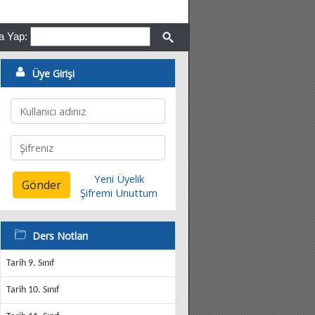
a Yap:
Üye Girişi
Yeni Üyelik
Gönder
Şifremi Unuttum
Ders Notları
Tarih 9. Sınıf
Tarih 10. Sınıf