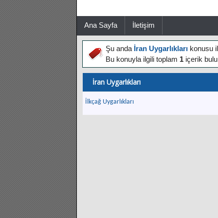
Ana Sayfa
İletişim
Şu anda
İran Uygarlıkları
konusu il
Bu konuyla ilgili toplam
1
içerik bul
İran Uygarlıkları
İlkçağ Uygarlıkları