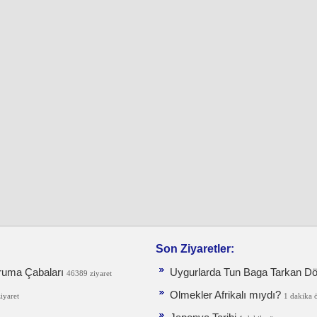
Son Ziyaretler:
ruma Ça­baları
Uygurlarda Tun Baga Tarkan D
46389 ziyaret
Olmekler Afrikalı mıydı?
iyaret
1 dakika 