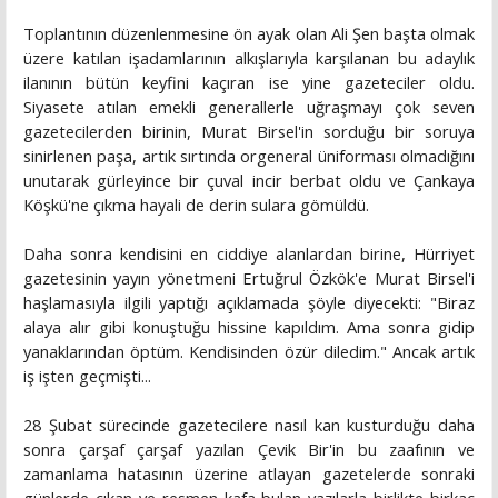
Toplantının düzenlenmesine ön ayak olan Ali Şen başta olmak
üzere katılan işadamlarının alkışlarıyla karşılanan bu adaylık
ilanının bütün keyfini kaçıran ise yine gazeteciler oldu.
Siyasete atılan emekli generallerle uğraşmayı çok seven
gazetecilerden birinin, Murat Birsel'in sorduğu bir soruya
sinirlenen paşa, artık sırtında orgeneral üniforması olmadığını
unutarak gürleyince bir çuval incir berbat oldu ve Çankaya
Köşkü'ne çıkma hayali de derin sulara gömüldü.
Daha sonra kendisini en ciddiye alanlardan birine, Hürriyet
gazetesinin yayın yönetmeni Ertuğrul Özkök'e Murat Birsel'i
haşlamasıyla ilgili yaptığı açıklamada şöyle diyecekti: "Biraz
alaya alır gibi konuştuğu hissine kapıldım. Ama sonra gidip
yanaklarından öptüm. Kendisinden özür diledim." Ancak artık
iş işten geçmişti...
28 Şubat sürecinde gazetecilere nasıl kan kusturduğu daha
sonra çarşaf çarşaf yazılan Çevik Bir'in bu zaafının ve
zamanlama hatasının üzerine atlayan gazetelerde sonraki