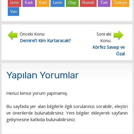
İzmir
Kadı
Kam
Lenin
Olay
Rumeli
Türk
Türkiye
Van
Önceki Konu:
Sonraki
Demirel'i Kim Kurtaracak?
Konu:
Körfez Savaşı ve
Özal
Yapılan Yorumlar
Henüz kimse yorum yapmamış.
Bu sayfada yer alan bilgilerle ilgili sorularınızı sorabilir, eleştiri
ve önerilerde bulunabilirsiniz. Yeni bilgiler ekleyerek sayfanın
gelişmesine katkıda bulunabilirsiniz.