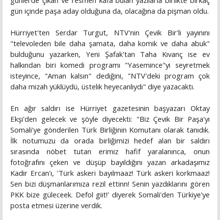
günlerde çıkan ve resmen kafa bulan yazılarla birlikte birkaç
gün içinde paşa aday olduğuna da, olacağına da pişman oldu.
Hürriyet'ten Serdar Turgut, NTV'nin Çevik Bir'li yayınını
"televoleden bile daha şamata, daha komik ve daha abuk"
bulduğunu yazarken, Yeni Şafak'tan Taha Kıvanç ise ev
halkından biri komedi programı "Yasemince"yi seyretmek
isteyince, "Aman kalsın" dediğini, "NTV'deki program çok
daha mizah yüklüydü, üstelik heyecanlıydı" diye yazacaktı.
En ağır saldırı ise Hürriyet gazetesinin başyazarı Oktay
Ekşi'den gelecek ve şöyle diyecekti: "Biz Çevik Bir Paşa'yı
Somali'ye gönderilen Türk Birliğinin Komutanı olarak tanıdık.
İlk notumuzu da orada birliğimizi hedef alan bir saldırı
sırasında nöbet tutan erimiz hafif yaralanınca, onun
fotoğrafını çeken ve düşüp bayıldığını yazan arkadaşımız
Kadir Ercan'ı, 'Türk askeri bayılmaaz! Türk askeri korkmaaz!
Sen bizi düşmanlarımıza rezil ettinn! Senin yazdıklarını gören
PKK bize güleceek. Defol giit!' diyerek Somali'den Türkiye'ye
posta etmesi üzerine verdik.