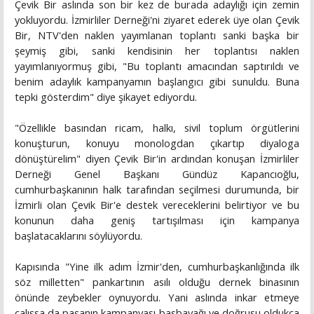
Çevik Bir aslında son bir kez de burada adaylığı için zemin
yokluyordu. İzmirliler Derneği'ni ziyaret ederek üye olan Çevik
Bir, NTV'den naklen yayımlanan toplantı sanki başka bir
şeymiş gibi, sanki kendisinin her toplantısı naklen
yayımlanıyormuş gibi, "Bu toplantı amacından saptırıldı ve
benim adaylık kampanyamın başlangıcı gibi sunuldu. Buna
tepki gösterdim" diye şikayet ediyordu.
"Özellikle basından ricam, halkı, sivil toplum örgütlerini
konuşturun, konuyu monologdan çıkartıp diyaloga
dönüştürelim" diyen Çevik Bir'in ardından konuşan İzmirliler
Derneği Genel Başkanı Gündüz Kapancıoğlu,
cumhurbaşkanının halk tarafından seçilmesi durumunda, bir
İzmirli olan Çevik Bir'e destek vereceklerini belirtiyor ve bu
konunun daha geniş tartışılması için kampanya
başlatacaklarını söylüyordu.
Kapısında "Yine ilk adım İzmir'den, cumhurbaşkanlığında ilk
söz milletten" pankartının asılı olduğu dernek binasının
önünde zeybekler oynuyordu. Yani aslında inkar etmeye
çalışsa da paşanın kampanyası basbayağı ve doğrusu oldukça