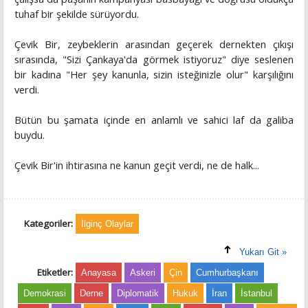
tuhaf bir şekilde sürüyordu.
Çevik Bir, zeybeklerin arasından geçerek dernekten çıkışı
sırasında, "Sizi Çankaya'da görmek istiyoruz" diye seslenen
bir kadına "Her şey kanunla, sizin isteğinizle olur" karşılığını
verdi.
Bütün bu şamata içinde en anlamlı ve sahici laf da galiba
buydu.
Çevik Bir'in ihtirasına ne kanun geçit verdi, ne de halk...
Kategoriler:
İlginç Olaylar
Yukarı Git »
Etiketler:
Anayasa
Askeri
Çin
Cumhurbaşkanı
Demokrasi
Derne
Diplomatik
Hukuk
İran
İstanbul