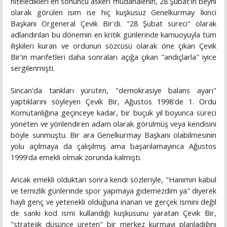
niteledikleri en sonuncu askeri müdahalenin, 28 Şubat'ın beyni
olarak görülen isim ise hiç kuşkusuz Genelkurmay İkinci
Başkanı Orgeneral Çevik Bir'di. "28 Şubat süreci" olarak
adlandırılan bu dönemin en kritik günlerinde kamuoyuyla tüm
ilişkileri kuran ve ordunun sözcüsü olarak öne çıkan Çevik
Bir'in marifetleri daha sonraları açığa çıkan "andıçlarla" iyice
sergilenmişti.
Sincan'da tankları yürüten, "demokrasiye balans ayarı"
yaptıklarını söyleyen Çevik Bir, Ağustos 1998'de 1. Ordu
Komutanlığına geçinceye kadar, bir buçuk yıl boyunca süreci
yöneten ve yönlendiren adam olarak görülmüş veya kendisini
böyle sunmuştu. Bir ara Genelkurmay Başkanı olabilmesinin
yolu açılmaya da çalışılmış ama başarılamayınca Ağustos
1999'da emekli olmak zorunda kalmıştı.
Ancak emekli olduktan sonra kendi sözleriyle, "Hanımın kabul
ve temizlik günlerinde spor yapmaya gidemezdim ya" diyerek
hayli genç ve yetenekli olduğuna inanan ve gerçek ismini değil
de sanki kod ismi kullandığı kuşkusunu yaratan Çevik Bir,
"stratejik düşünce üreten" bir merkez kurmayı planladığını