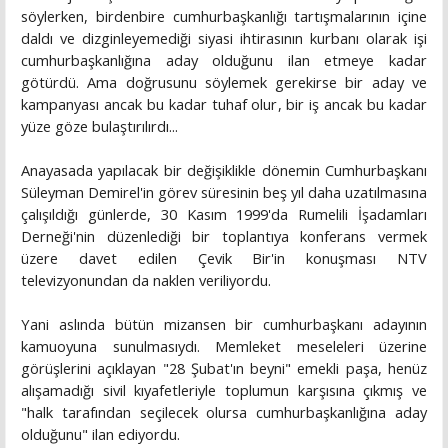
söylerken, birdenbire cumhurbaşkanlığı tartışmalarının içine
daldı ve dizginleyemediği siyasi ihtirasının kurbanı olarak işi
cumhurbaşkanlığına aday olduğunu ilan etmeye kadar
götürdü. Ama doğrusunu söylemek gerekirse bir aday ve
kampanyası ancak bu kadar tuhaf olur, bir iş ancak bu kadar
yüze göze bulaştırılırdı...
Anayasada yapılacak bir değişiklikle dönemin Cumhurbaşkanı
Süleyman Demirel'in görev süresinin beş yıl daha uzatılmasına
çalışıldığı günlerde, 30 Kasım 1999'da Rumelili İşadamları
Derneği'nin düzenlediği bir toplantıya konferans vermek
üzere davet edilen Çevik Bir'in konuşması NTV
televizyonundan da naklen veriliyordu.
Yani aslında bütün mizansen bir cumhurbaşkanı adayının
kamuoyuna sunulmasıydı. Memleket meseleleri üzerine
görüşlerini açıklayan "28 Şubat'ın beyni" emekli paşa, henüz
alışamadığı sivil kıyafetleriyle toplumun karşısına çıkmış ve
"halk tarafından seçilecek olursa cumhurbaşkanlığına aday
olduğunu" ilan ediyordu.