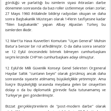
gördüğü ve parlattığı bu isimlerin siyasi ihtirasları darbe
döneminin sonrasında da bazı roller üstlenmeye onları zorlar;
27 Mayıs 1960 ihtilalinde bildiriyi radyodan okuyan ve daha
sonra Başbakanlık Müsteşarı olarak 14'lerin tasfiyesine kadar
"fiilen başbakanlık" yapan Albay Alpaslan Türkeş bu
isimlerden ilkidir.
12 Mart'ta Hava Kuvvetleri Komutanı "Uçan General" Muhsin
Batur'a benzer bir rol atfedilmiştir. O da daha sonra senatör
ve 12 Eylül öncesindeki bitmek bilmeyen cumhurbaşkanı
seçimi krizinde CHP'nin cumhurbaşkanı adayı olmuştur.
12 Eylül'de Milli Güvenlik Konseyi Genel Sekreteri Orgeneral
Haydar Saltık "cuntanın beyni" olarak görülmüş ancak daha
sonrasında siyasete atılmamış büyükelçilikle yetinmiştir. Ama
İsviçre Büyükelçiliği sırasında meydana gelen bir cinayetten
dolayı o da bu diplomatik görevde fazla tutunamamış ve
Türkiye'ye geri gönderilmiştir.
Bizzat gerçekleştirenlerin de "post-modern darbe" olarak