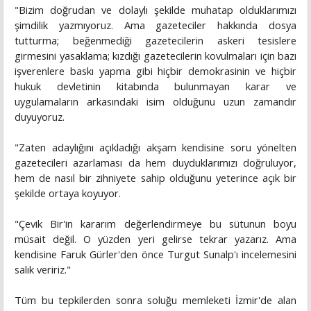
"Bizim doğrudan ve dolaylı şekilde muhatap olduklarımızı
şimdilik yazmıyoruz. Ama gazeteciler hakkında dosya
tutturma; beğenmediği gazetecilerin askeri tesislere
girmesini yasaklama; kızdığı gazetecilerin kovulmaları için bazı
işverenlere baskı yapma gibi hiçbir demokrasinin ve hiçbir
hukuk devletinin kitabında bulunmayan karar ve
uygulamaların arkasındaki isim olduğunu uzun zamandır
duyuyoruz.
"Zaten adaylığını açıkladığı akşam kendisine soru yönelten
gazetecileri azarlaması da hem duyduklarımızı doğruluyor,
hem de nasıl bir zihniyete sahip olduğunu yeterince açık bir
şekilde ortaya koyuyor.
"Çevik Bir'in kararım değerlendirmeye bu sütunun boyu
müsait değil. O yüzden yeri gelirse tekrar yazarız. Ama
kendisine Faruk Gürler'den önce Turgut Sunalp'ı incelemesini
salık veririz."
Tüm bu tepkilerden sonra soluğu memleketi İzmir'de alan