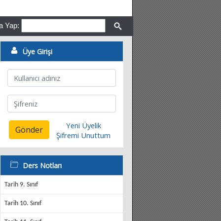
a Yap:
Üye Girişi
Yeni Üyelik
Gönder
Şifremi Unuttum
Ders Notları
Tarih 9. Sınıf
Tarih 10. Sınıf