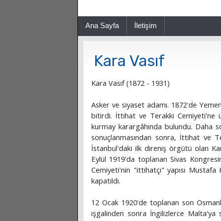
Ana Sayfa
İletişim
Kara Vasıf
Kara Vasıf (1872 - 1931)
Asker ve siyaset adamı. 1872'de Yemen
bitirdi. İttihat ve Terakki Cemiyeti'n
kurmay karargâhında bulundu. Daha sonra
sonuçlanmasından sonra, İttihat ve Te
İstanbul'daki ilk direniş örgütü olan K
Eylül 1919'da toplanan Sivas Kongresine
Cemiyeti'nin "ittihatçı" yapısı Mustafa
kapatıldı.
12 Ocak 1920'de toplanan son Osmanlı 
işgalinden sonra İngilizlerce Malta'ya