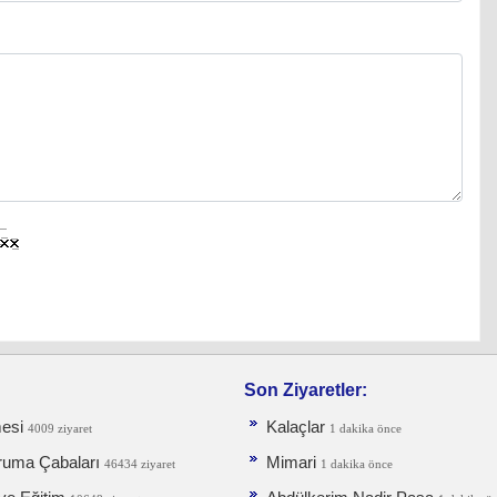
Son Ziyaretler:
esi
Kalaçlar
4009 ziyaret
1 dakika önce
ruma Ça­baları
Mimari
46434 ziyaret
1 dakika önce