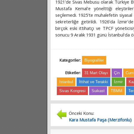
1921'de Sivas Mebusu olarak Türkiye Büy
Mustafa Kemal'e yönelttiği eleştiri
seçilemedi. 1925'te muhalefetin siyasal
sekreterliğe getirildi. 1926'da İzmir'd
birçok eski ittihatçı ve TPCF yöneticis
sonucu 9 Aralık 1931 günü İstanbul'da öl
Kategoriler:
Biyografiler
Etiketler:
31 Mart Olayı
Çin
Cumh
İstanbul
İttihat ve Terakki
İzmir
Ka
Sivas Kongresi
Suikast
TBMM
Ter
Önceki Konu:
Kara Mustafa Paşa (Merzifonlu)