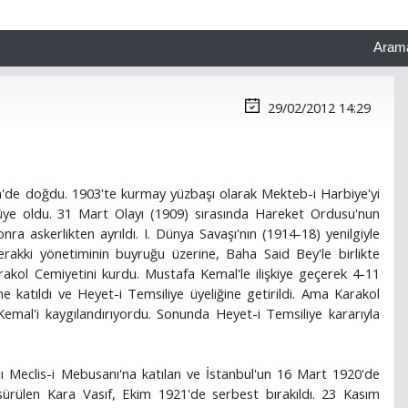
Aram
29/02/2012 14:29
'de doğdu. 1903'te kurmay yüzbaşı olarak Mekteb-i Harbiye'yi
e üye oldu. 31 Mart Olayı (1909) sırasında Hareket Ordusu'nun
 askerlikten ayrıldı. I. Dünya Savaşı'nın (1914-18) yenilgiyle
rakki yönetiminin buyruğu üzerine, Baha Said Bey'le birlikte
arakol Cemiyetini kurdu. Mustafa Kemal'le ilişkiye geçerek 4-11
 katıldı ve Heyet-i Temsiliye üyeliğine getirildi. Ama Karakol
 Kemal'i kaygılandırıyordu. Sonunda Heyet-i Temsiliye kararıyla
Meclis-i Mebusanı'na katılan ve İstanbul'un 16 Mart 1920'de
 sürülen Kara Vasıf, Ekim 1921'de serbest bırakıldı. 23 Kasım