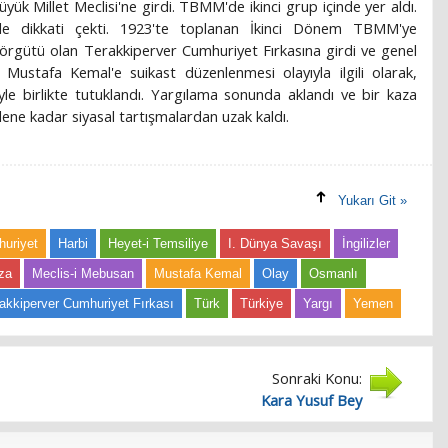
ük Millet Meclisi'ne girdi. TBMM'de ikinci grup içinde yer aldı.
lerle dikkati çekti. 1923'te toplanan İkinci Dönem TBMM'ye
 örgütü olan Terakkiperver Cumhuriyet Fırkasına girdi ve genel
e Mustafa Kemal'e suikast düzenlenmesi olayıyla ilgili olarak,
iyle birlikte tutuklandı. Yargılama sonunda aklandı ve bir kaza
ene kadar siyasal tartışmalardan uzak kaldı.
Yukarı Git »
uriyet
Harbi
Heyet-i Temsiliye
I. Dünya Savaşı
İngilizler
za
Meclis-i Mebusan
Mustafa Kemal
Olay
Osmanlı
akkiperver Cumhuriyet Fırkası
Türk
Türkiye
Yargı
Yemen
Sonraki Konu:
Kara Yusuf Bey