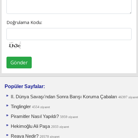
Doğrulama Kodu:
Gönder
Popüler Sayfalar:
II. Dünya Savaşı'ndan Sonra Barışı Koruma Ça­baları
46397 ziyaret
Tinglingler
4554 ziyaret
Piramitler Nasıl Yapıldı?
5959 ziyaret
Hekimoğlu Ali Paşa
2033 ziyaret
Reaya Nedir?
20570 ziyaret